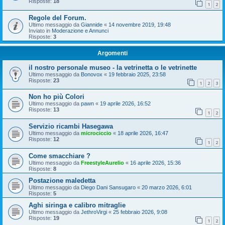
Risposte:
18
1
2
Regole del Forum.
Ultimo messaggio da
Giannide
«
14 novembre 2019, 19:48
Inviato in
Moderazione e Annunci
Risposte:
3
Argomenti
il nostro personale museo - la vetrinetta o le vetrinette
Ultimo messaggio da
Bonovox
«
19 febbraio 2025, 23:58
Risposte:
23
1
2
3
Non ho più Colori
Ultimo messaggio da
pawn
«
19 aprile 2026, 16:52
Risposte:
13
1
2
Servizio ricambi Hasegawa
Ultimo messaggio da
microciccio
«
18 aprile 2026, 16:47
Risposte:
12
1
2
Come smacchiare ?
Ultimo messaggio da
FreestyleAurelio
«
16 aprile 2026, 15:36
Risposte:
8
Postazione maledetta
Ultimo messaggio da
Diego Dani Sansugaro
«
20 marzo 2026, 6:01
Risposte:
5
Aghi siringa e calibro mitraglie
Ultimo messaggio da
JethroVirgi
«
25 febbraio 2026, 9:08
Risposte:
19
1
2