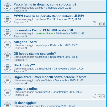
Pacco fermo in dogana, come sbloccarlo?
Ultimo messaggio da
aldo
«
3 gennaio 2026, 11:19
Risposte:
4
🎁🎁🎁 Cosa vi ha portato Babbo Natale? 🎁🎁🎁
Ultimo messaggio da
Marco 73
«
29 dicembre 2025, 19:52
Risposte:
18
1
2
Locomotiva Pacific PLM 6001 scala 1/20
Ultimo messaggio da
microciccio
«
18 dicembre 2025, 11:41
Risposte:
9
categoria "Aerei"
Ultimo messaggio da
pitchup
«
12 dicembre 2025, 15:23
Risposte:
9
Gli hobby stanno sparendo?
Ultimo messaggio da
pitchup
«
10 dicembre 2025, 18:43
Risposte:
7
Black friday??
Ultimo messaggio da
Edoardo81
«
24 novembre 2025, 17:06
Risposte:
7
Organizzare i miei modelli senza perdere la testa
Ultimo messaggio da
VorreiVolare
«
5 novembre 2025, 21:01
Risposte:
4
negozio a udine
Ultimo messaggio da
fulcrum18
«
22 settembre 2025, 19:51
Risposte:
11
1
2
kit danneggiato
Ultimo messaggio da
xDm
«
2 settembre 2025, 10:47