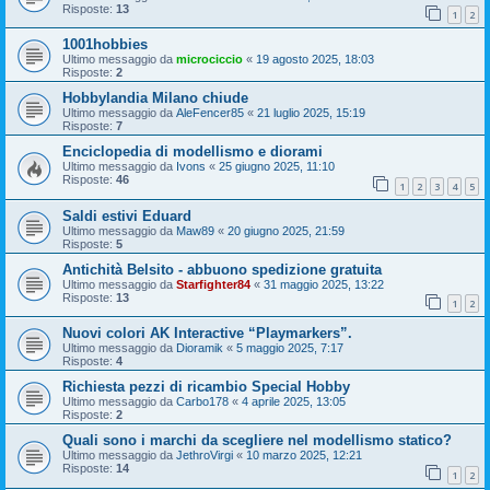
Risposte:
13
1
2
1001hobbies
Ultimo messaggio da
microciccio
«
19 agosto 2025, 18:03
Risposte:
2
Hobbylandia Milano chiude
Ultimo messaggio da
AleFencer85
«
21 luglio 2025, 15:19
Risposte:
7
Enciclopedia di modellismo e diorami
Ultimo messaggio da
Ivons
«
25 giugno 2025, 11:10
Risposte:
46
1
2
3
4
5
Saldi estivi Eduard
Ultimo messaggio da
Maw89
«
20 giugno 2025, 21:59
Risposte:
5
Antichità Belsito - abbuono spedizione gratuita
Ultimo messaggio da
Starfighter84
«
31 maggio 2025, 13:22
Risposte:
13
1
2
Nuovi colori AK Interactive “Playmarkers”.
Ultimo messaggio da
Dioramik
«
5 maggio 2025, 7:17
Risposte:
4
Richiesta pezzi di ricambio Special Hobby
Ultimo messaggio da
Carbo178
«
4 aprile 2025, 13:05
Risposte:
2
Quali sono i marchi da scegliere nel modellismo statico?
Ultimo messaggio da
JethroVirgi
«
10 marzo 2025, 12:21
Risposte:
14
1
2