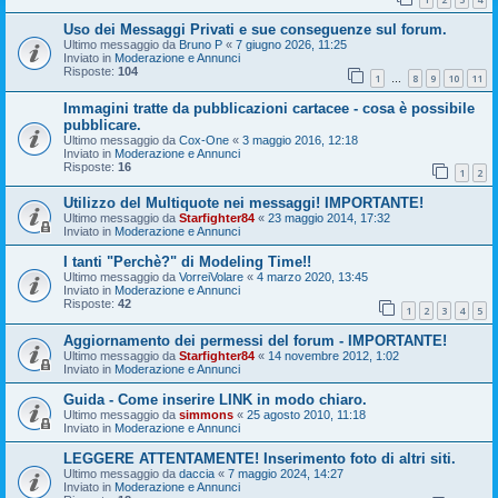
Uso dei Messaggi Privati e sue conseguenze sul forum.
Ultimo messaggio da
Bruno P
«
7 giugno 2026, 11:25
Inviato in
Moderazione e Annunci
Risposte:
104
1
8
9
10
11
…
Immagini tratte da pubblicazioni cartacee - cosa è possibile
pubblicare.
Ultimo messaggio da
Cox-One
«
3 maggio 2016, 12:18
Inviato in
Moderazione e Annunci
Risposte:
16
1
2
Utilizzo del Multiquote nei messaggi! IMPORTANTE!
Ultimo messaggio da
Starfighter84
«
23 maggio 2014, 17:32
Inviato in
Moderazione e Annunci
I tanti "Perchè?" di Modeling Time!!
Ultimo messaggio da
VorreiVolare
«
4 marzo 2020, 13:45
Inviato in
Moderazione e Annunci
Risposte:
42
1
2
3
4
5
Aggiornamento dei permessi del forum - IMPORTANTE!
Ultimo messaggio da
Starfighter84
«
14 novembre 2012, 1:02
Inviato in
Moderazione e Annunci
Guida - Come inserire LINK in modo chiaro.
Ultimo messaggio da
simmons
«
25 agosto 2010, 11:18
Inviato in
Moderazione e Annunci
LEGGERE ATTENTAMENTE! Inserimento foto di altri siti.
Ultimo messaggio da
daccia
«
7 maggio 2024, 14:27
Inviato in
Moderazione e Annunci