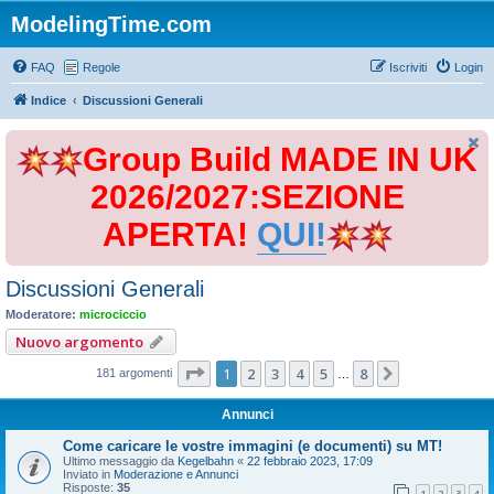
ModelingTime.com
FAQ
Regole
Iscriviti
Login
Indice
Discussioni Generali
Group Build MADE IN UK
2026/2027:SEZIONE
APERTA!
QUI!
Discussioni Generali
Moderatore:
microciccio
Nuovo argomento
Pagina
1
di
8
1
2
3
4
5
8
Prossimo
181 argomenti
…
Annunci
Come caricare le vostre immagini (e documenti) su MT!
Ultimo messaggio da
Kegelbahn
«
22 febbraio 2023, 17:09
Inviato in
Moderazione e Annunci
Risposte:
35
1
2
3
4