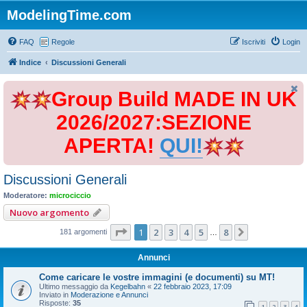
ModelingTime.com
FAQ
Regole
Iscriviti
Login
Indice
Discussioni Generali
Group Build MADE IN UK
2026/2027:SEZIONE
APERTA!
QUI!
Discussioni Generali
Moderatore:
microciccio
Nuovo argomento
Pagina
1
di
8
1
2
3
4
5
8
Prossimo
181 argomenti
…
Annunci
Come caricare le vostre immagini (e documenti) su MT!
Ultimo messaggio da
Kegelbahn
«
22 febbraio 2023, 17:09
Inviato in
Moderazione e Annunci
Risposte:
35
1
2
3
4