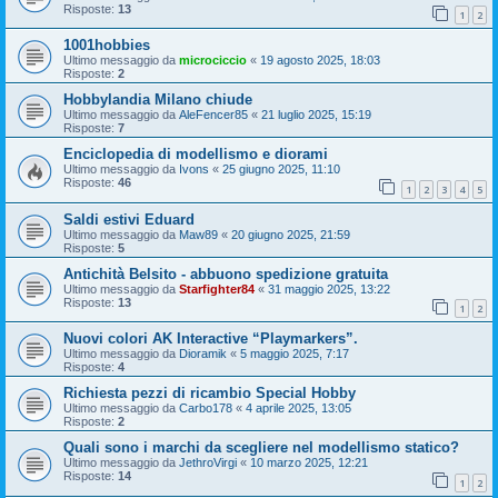
Risposte:
13
1
2
1001hobbies
Ultimo messaggio da
microciccio
«
19 agosto 2025, 18:03
Risposte:
2
Hobbylandia Milano chiude
Ultimo messaggio da
AleFencer85
«
21 luglio 2025, 15:19
Risposte:
7
Enciclopedia di modellismo e diorami
Ultimo messaggio da
Ivons
«
25 giugno 2025, 11:10
Risposte:
46
1
2
3
4
5
Saldi estivi Eduard
Ultimo messaggio da
Maw89
«
20 giugno 2025, 21:59
Risposte:
5
Antichità Belsito - abbuono spedizione gratuita
Ultimo messaggio da
Starfighter84
«
31 maggio 2025, 13:22
Risposte:
13
1
2
Nuovi colori AK Interactive “Playmarkers”.
Ultimo messaggio da
Dioramik
«
5 maggio 2025, 7:17
Risposte:
4
Richiesta pezzi di ricambio Special Hobby
Ultimo messaggio da
Carbo178
«
4 aprile 2025, 13:05
Risposte:
2
Quali sono i marchi da scegliere nel modellismo statico?
Ultimo messaggio da
JethroVirgi
«
10 marzo 2025, 12:21
Risposte:
14
1
2