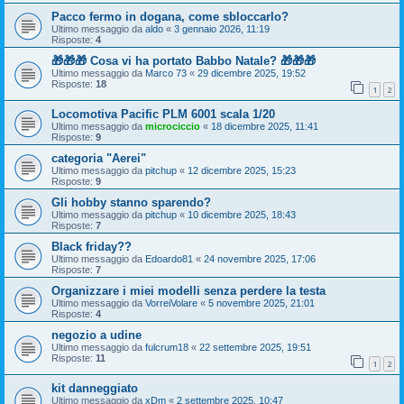
Pacco fermo in dogana, come sbloccarlo?
Ultimo messaggio da
aldo
«
3 gennaio 2026, 11:19
Risposte:
4
🎁🎁🎁 Cosa vi ha portato Babbo Natale? 🎁🎁🎁
Ultimo messaggio da
Marco 73
«
29 dicembre 2025, 19:52
Risposte:
18
1
2
Locomotiva Pacific PLM 6001 scala 1/20
Ultimo messaggio da
microciccio
«
18 dicembre 2025, 11:41
Risposte:
9
categoria "Aerei"
Ultimo messaggio da
pitchup
«
12 dicembre 2025, 15:23
Risposte:
9
Gli hobby stanno sparendo?
Ultimo messaggio da
pitchup
«
10 dicembre 2025, 18:43
Risposte:
7
Black friday??
Ultimo messaggio da
Edoardo81
«
24 novembre 2025, 17:06
Risposte:
7
Organizzare i miei modelli senza perdere la testa
Ultimo messaggio da
VorreiVolare
«
5 novembre 2025, 21:01
Risposte:
4
negozio a udine
Ultimo messaggio da
fulcrum18
«
22 settembre 2025, 19:51
Risposte:
11
1
2
kit danneggiato
Ultimo messaggio da
xDm
«
2 settembre 2025, 10:47