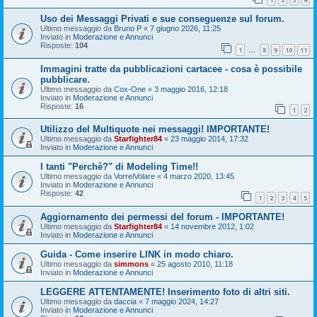
Uso dei Messaggi Privati e sue conseguenze sul forum.
Ultimo messaggio da
Bruno P
«
7 giugno 2026, 11:25
Inviato in
Moderazione e Annunci
Risposte:
104
1
8
9
10
11
…
Immagini tratte da pubblicazioni cartacee - cosa è possibile
pubblicare.
Ultimo messaggio da
Cox-One
«
3 maggio 2016, 12:18
Inviato in
Moderazione e Annunci
Risposte:
16
1
2
Utilizzo del Multiquote nei messaggi! IMPORTANTE!
Ultimo messaggio da
Starfighter84
«
23 maggio 2014, 17:32
Inviato in
Moderazione e Annunci
I tanti "Perchè?" di Modeling Time!!
Ultimo messaggio da
VorreiVolare
«
4 marzo 2020, 13:45
Inviato in
Moderazione e Annunci
Risposte:
42
1
2
3
4
5
Aggiornamento dei permessi del forum - IMPORTANTE!
Ultimo messaggio da
Starfighter84
«
14 novembre 2012, 1:02
Inviato in
Moderazione e Annunci
Guida - Come inserire LINK in modo chiaro.
Ultimo messaggio da
simmons
«
25 agosto 2010, 11:18
Inviato in
Moderazione e Annunci
LEGGERE ATTENTAMENTE! Inserimento foto di altri siti.
Ultimo messaggio da
daccia
«
7 maggio 2024, 14:27
Inviato in
Moderazione e Annunci