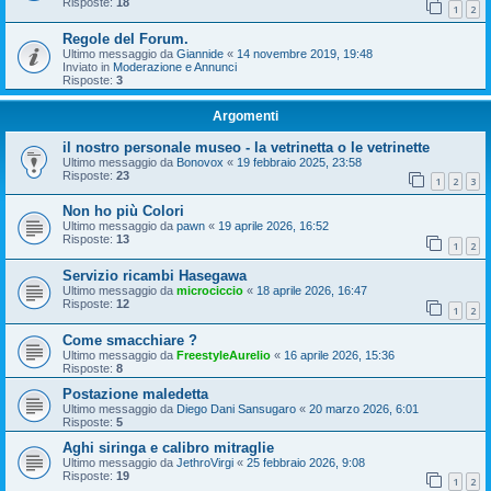
Risposte:
18
1
2
Regole del Forum.
Ultimo messaggio da
Giannide
«
14 novembre 2019, 19:48
Inviato in
Moderazione e Annunci
Risposte:
3
Argomenti
il nostro personale museo - la vetrinetta o le vetrinette
Ultimo messaggio da
Bonovox
«
19 febbraio 2025, 23:58
Risposte:
23
1
2
3
Non ho più Colori
Ultimo messaggio da
pawn
«
19 aprile 2026, 16:52
Risposte:
13
1
2
Servizio ricambi Hasegawa
Ultimo messaggio da
microciccio
«
18 aprile 2026, 16:47
Risposte:
12
1
2
Come smacchiare ?
Ultimo messaggio da
FreestyleAurelio
«
16 aprile 2026, 15:36
Risposte:
8
Postazione maledetta
Ultimo messaggio da
Diego Dani Sansugaro
«
20 marzo 2026, 6:01
Risposte:
5
Aghi siringa e calibro mitraglie
Ultimo messaggio da
JethroVirgi
«
25 febbraio 2026, 9:08
Risposte:
19
1
2