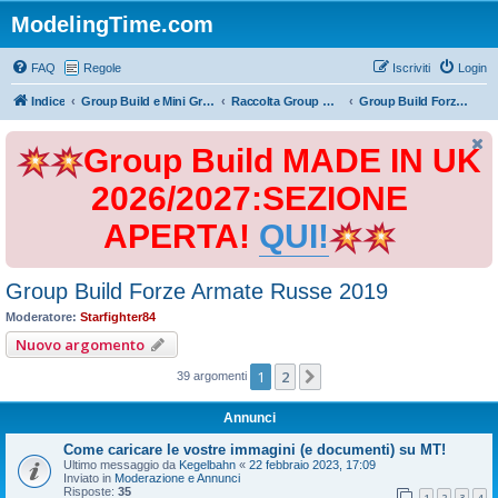
ModelingTime.com
FAQ
Regole
Iscriviti
Login
Indice
Group Build e Mini Group Build
Raccolta Group Build
Group Build Forze Armate Russe 2019
Group Build MADE IN UK
2026/2027:SEZIONE
APERTA!
QUI!
Group Build Forze Armate Russe 2019
Moderatore:
Starfighter84
Nuovo argomento
1
2
Prossimo
39 argomenti
Annunci
Come caricare le vostre immagini (e documenti) su MT!
Ultimo messaggio da
Kegelbahn
«
22 febbraio 2023, 17:09
Inviato in
Moderazione e Annunci
Risposte:
35
1
2
3
4