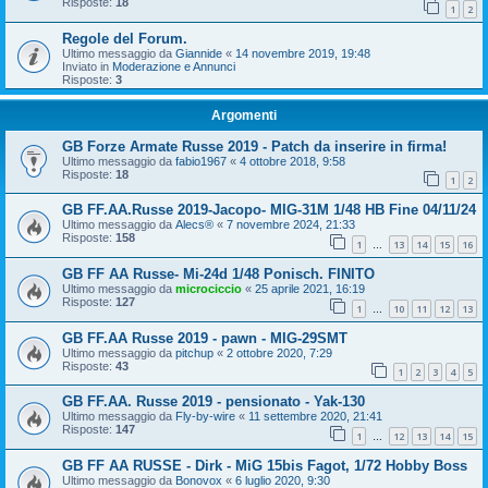
Risposte:
18
1
2
Regole del Forum.
Ultimo messaggio da
Giannide
«
14 novembre 2019, 19:48
Inviato in
Moderazione e Annunci
Risposte:
3
Argomenti
GB Forze Armate Russe 2019 - Patch da inserire in firma!
Ultimo messaggio da
fabio1967
«
4 ottobre 2018, 9:58
Risposte:
18
1
2
GB FF.AA.Russe 2019-Jacopo- MIG-31M 1/48 HB Fine 04/11/24
Ultimo messaggio da
Alecs®
«
7 novembre 2024, 21:33
Risposte:
158
1
13
14
15
16
…
GB FF AA Russe- Mi-24d 1/48 Ponisch. FINITO
Ultimo messaggio da
microciccio
«
25 aprile 2021, 16:19
Risposte:
127
1
10
11
12
13
…
GB FF.AA Russe 2019 - pawn - MIG-29SMT
Ultimo messaggio da
pitchup
«
2 ottobre 2020, 7:29
Risposte:
43
1
2
3
4
5
GB FF.AA. Russe 2019 - pensionato - Yak-130
Ultimo messaggio da
Fly-by-wire
«
11 settembre 2020, 21:41
Risposte:
147
1
12
13
14
15
…
GB FF AA RUSSE - Dirk - MiG 15bis Fagot, 1/72 Hobby Boss
Ultimo messaggio da
Bonovox
«
6 luglio 2020, 9:30