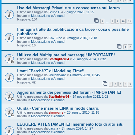
Uso dei Messaggi Privati e sue conseguenze sul forum.
Ultimo messaggio da
Bruno P
«
7 giugno 2026, 11:25
Inviato in
Moderazione e Annunci
Risposte:
104
1
8
9
10
11
…
Immagini tratte da pubblicazioni cartacee - cosa è possibile
pubblicare.
Ultimo messaggio da
Cox-One
«
3 maggio 2016, 12:18
Inviato in
Moderazione e Annunci
Risposte:
16
1
2
Utilizzo del Multiquote nei messaggi! IMPORTANTE!
Ultimo messaggio da
Starfighter84
«
23 maggio 2014, 17:32
Inviato in
Moderazione e Annunci
I tanti "Perchè?" di Modeling Time!!
Ultimo messaggio da
VorreiVolare
«
4 marzo 2020, 13:45
Inviato in
Moderazione e Annunci
Risposte:
42
1
2
3
4
5
Aggiornamento dei permessi del forum - IMPORTANTE!
Ultimo messaggio da
Starfighter84
«
14 novembre 2012, 1:02
Inviato in
Moderazione e Annunci
Guida - Come inserire LINK in modo chiaro.
Ultimo messaggio da
simmons
«
25 agosto 2010, 11:18
Inviato in
Moderazione e Annunci
LEGGERE ATTENTAMENTE! Inserimento foto di altri siti.
Ultimo messaggio da
daccia
«
7 maggio 2024, 14:27
Inviato in
Moderazione e Annunci