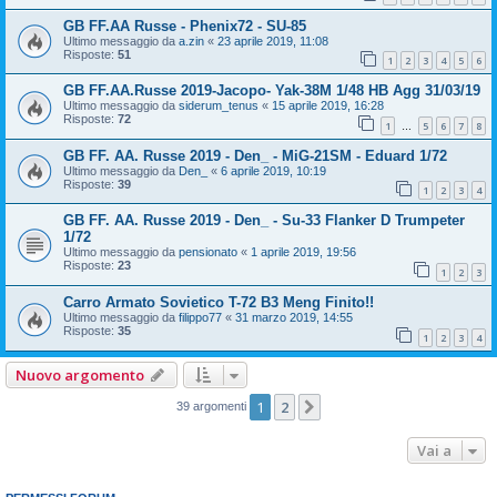
GB FF.AA Russe - Phenix72 - SU-85
Ultimo messaggio da
a.zin
«
23 aprile 2019, 11:08
Risposte:
51
1
2
3
4
5
6
GB FF.AA.Russe 2019-Jacopo- Yak-38M 1/48 HB Agg 31/03/19
Ultimo messaggio da
siderum_tenus
«
15 aprile 2019, 16:28
Risposte:
72
1
5
6
7
8
…
GB FF. AA. Russe 2019 - Den_ - MiG-21SM - Eduard 1/72
Ultimo messaggio da
Den_
«
6 aprile 2019, 10:19
Risposte:
39
1
2
3
4
GB FF. AA. Russe 2019 - Den_ - Su-33 Flanker D Trumpeter
1/72
Ultimo messaggio da
pensionato
«
1 aprile 2019, 19:56
Risposte:
23
1
2
3
Carro Armato Sovietico T-72 B3 Meng Finito!!
Ultimo messaggio da
filippo77
«
31 marzo 2019, 14:55
Risposte:
35
1
2
3
4
Nuovo argomento
1
2
Prossimo
39 argomenti
Vai a