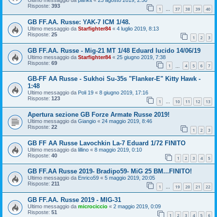
Ultimo messaggio da
pankit
«
23 agosto 2019, 2:50
Risposte:
393
1
37
38
39
40
…
GB FF.AA. Russe: YAK-7 ICM 1/48.
Ultimo messaggio da
Starfighter84
«
4 luglio 2019, 8:13
Risposte:
25
1
2
3
GB FF.AA. Russe - Mig-21 MT 1/48 Eduard lucido 14/06/19
Ultimo messaggio da
Starfighter84
«
25 giugno 2019, 7:38
Risposte:
69
1
4
5
6
7
…
GB-FF AA Russe - Sukhoi Su-35s "Flanker-E" Kitty Hawk -
1:48
Ultimo messaggio da
Poli 19
«
8 giugno 2019, 17:16
Risposte:
123
1
10
11
12
13
…
Apertura sezione GB Forze Armate Russe 2019!
Ultimo messaggio da
Giangio
«
24 maggio 2019, 8:46
Risposte:
22
1
2
3
GB FF AA Russe Lavochkin La-7 Eduard 1/72 FINITO
Ultimo messaggio da
lillino
«
8 maggio 2019, 0:10
Risposte:
40
1
2
3
4
5
GB FF.AA Russe 2019- Bradipo59- MiG 25 BM...FINITO!
Ultimo messaggio da
Enrico59
«
5 maggio 2019, 20:05
Risposte:
211
1
19
20
21
22
…
GB FF.AA. Russe 2019 - MIG-31
Ultimo messaggio da
microciccio
«
2 maggio 2019, 0:09
Risposte:
51
1
2
3
4
5
6