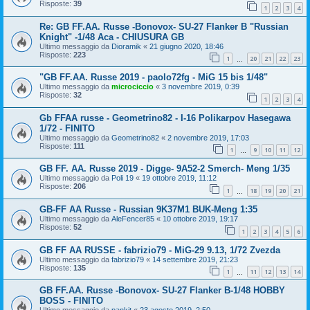
Risposte:
39
1
2
3
4
Re: GB FF.AA. Russe -Bonovox- SU-27 Flanker B "Russian
Knight" -1/48 Aca - CHIUSURA GB
Ultimo messaggio da
Dioramik
«
21 giugno 2020, 18:46
Risposte:
223
1
20
21
22
23
…
"GB FF.AA. Russe 2019 - paolo72fg - MiG 15 bis 1/48"
Ultimo messaggio da
microciccio
«
3 novembre 2019, 0:39
Risposte:
32
1
2
3
4
Gb FFAA russe - Geometrino82 - I-16 Polikarpov Hasegawa
1/72 - FINITO
Ultimo messaggio da
Geometrino82
«
2 novembre 2019, 17:03
Risposte:
111
1
9
10
11
12
…
GB FF. AA. Russe 2019 - Digge- 9A52-2 Smerch- Meng 1/35
Ultimo messaggio da
Poli 19
«
19 ottobre 2019, 11:12
Risposte:
206
1
18
19
20
21
…
GB-FF AA Russe - Russian 9K37M1 BUK-Meng 1:35
Ultimo messaggio da
AleFencer85
«
10 ottobre 2019, 19:17
Risposte:
52
1
2
3
4
5
6
GB FF AA RUSSE - fabrizio79 - MiG-29 9.13, 1/72 Zvezda
Ultimo messaggio da
fabrizio79
«
14 settembre 2019, 21:23
Risposte:
135
1
11
12
13
14
…
GB FF.AA. Russe -Bonovox- SU-27 Flanker B-1/48 HOBBY
BOSS - FINITO