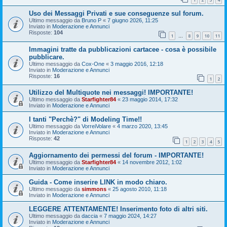
Uso dei Messaggi Privati e sue conseguenze sul forum.
Ultimo messaggio da
Bruno P
«
7 giugno 2026, 11:25
Inviato in
Moderazione e Annunci
Risposte:
104
1
8
9
10
11
…
Immagini tratte da pubblicazioni cartacee - cosa è possibile
pubblicare.
Ultimo messaggio da
Cox-One
«
3 maggio 2016, 12:18
Inviato in
Moderazione e Annunci
Risposte:
16
1
2
Utilizzo del Multiquote nei messaggi! IMPORTANTE!
Ultimo messaggio da
Starfighter84
«
23 maggio 2014, 17:32
Inviato in
Moderazione e Annunci
I tanti "Perchè?" di Modeling Time!!
Ultimo messaggio da
VorreiVolare
«
4 marzo 2020, 13:45
Inviato in
Moderazione e Annunci
Risposte:
42
1
2
3
4
5
Aggiornamento dei permessi del forum - IMPORTANTE!
Ultimo messaggio da
Starfighter84
«
14 novembre 2012, 1:02
Inviato in
Moderazione e Annunci
Guida - Come inserire LINK in modo chiaro.
Ultimo messaggio da
simmons
«
25 agosto 2010, 11:18
Inviato in
Moderazione e Annunci
LEGGERE ATTENTAMENTE! Inserimento foto di altri siti.
Ultimo messaggio da
daccia
«
7 maggio 2024, 14:27
Inviato in
Moderazione e Annunci