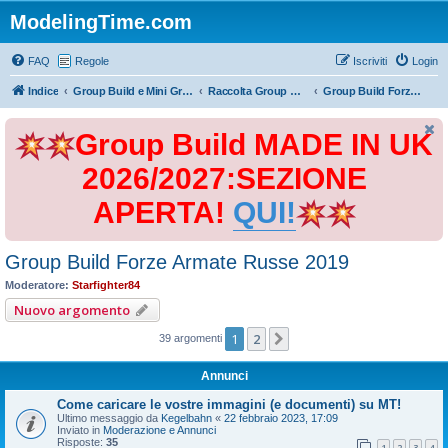
ModelingTime.com
FAQ
Regole
Iscriviti
Login
Indice
Group Build e Mini Group Build
Raccolta Group Build
Group Build Forze Armate Russe 2019
Group Build MADE IN UK
2026/2027:SEZIONE
APERTA!
QUI!
Group Build Forze Armate Russe 2019
Moderatore:
Starfighter84
Nuovo argomento
1
2
Prossimo
39 argomenti
Annunci
Come caricare le vostre immagini (e documenti) su MT!
Ultimo messaggio da
Kegelbahn
«
22 febbraio 2023, 17:09
Inviato in
Moderazione e Annunci
Risposte:
35
1
2
3
4