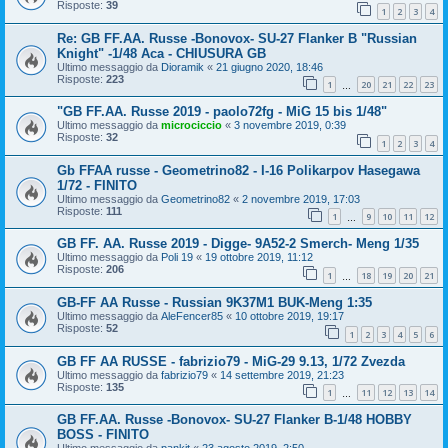
Risposte:
39
1
2
3
4
Re: GB FF.AA. Russe -Bonovox- SU-27 Flanker B "Russian
Knight" -1/48 Aca - CHIUSURA GB
Ultimo messaggio da
Dioramik
«
21 giugno 2020, 18:46
Risposte:
223
1
20
21
22
23
…
"GB FF.AA. Russe 2019 - paolo72fg - MiG 15 bis 1/48"
Ultimo messaggio da
microciccio
«
3 novembre 2019, 0:39
Risposte:
32
1
2
3
4
Gb FFAA russe - Geometrino82 - I-16 Polikarpov Hasegawa
1/72 - FINITO
Ultimo messaggio da
Geometrino82
«
2 novembre 2019, 17:03
Risposte:
111
1
9
10
11
12
…
GB FF. AA. Russe 2019 - Digge- 9A52-2 Smerch- Meng 1/35
Ultimo messaggio da
Poli 19
«
19 ottobre 2019, 11:12
Risposte:
206
1
18
19
20
21
…
GB-FF AA Russe - Russian 9K37M1 BUK-Meng 1:35
Ultimo messaggio da
AleFencer85
«
10 ottobre 2019, 19:17
Risposte:
52
1
2
3
4
5
6
GB FF AA RUSSE - fabrizio79 - MiG-29 9.13, 1/72 Zvezda
Ultimo messaggio da
fabrizio79
«
14 settembre 2019, 21:23
Risposte:
135
1
11
12
13
14
…
GB FF.AA. Russe -Bonovox- SU-27 Flanker B-1/48 HOBBY
BOSS - FINITO