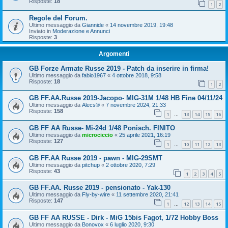
Risposte:
18
1
2
Regole del Forum.
Ultimo messaggio da
Giannide
«
14 novembre 2019, 19:48
Inviato in
Moderazione e Annunci
Risposte:
3
Argomenti
GB Forze Armate Russe 2019 - Patch da inserire in firma!
Ultimo messaggio da
fabio1967
«
4 ottobre 2018, 9:58
Risposte:
18
1
2
GB FF.AA.Russe 2019-Jacopo- MIG-31M 1/48 HB Fine 04/11/24
Ultimo messaggio da
Alecs®
«
7 novembre 2024, 21:33
Risposte:
158
1
13
14
15
16
…
GB FF AA Russe- Mi-24d 1/48 Ponisch. FINITO
Ultimo messaggio da
microciccio
«
25 aprile 2021, 16:19
Risposte:
127
1
10
11
12
13
…
GB FF.AA Russe 2019 - pawn - MIG-29SMT
Ultimo messaggio da
pitchup
«
2 ottobre 2020, 7:29
Risposte:
43
1
2
3
4
5
GB FF.AA. Russe 2019 - pensionato - Yak-130
Ultimo messaggio da
Fly-by-wire
«
11 settembre 2020, 21:41
Risposte:
147
1
12
13
14
15
…
GB FF AA RUSSE - Dirk - MiG 15bis Fagot, 1/72 Hobby Boss
Ultimo messaggio da
Bonovox
«
6 luglio 2020, 9:30