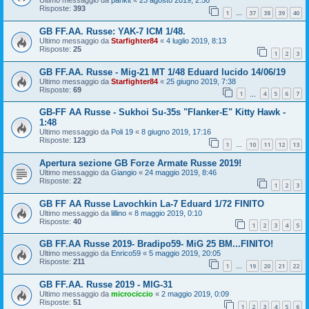
Ultimo messaggio da
pankit
«
23 agosto 2019, 2:50
Risposte:
393
1
37
38
39
40
…
GB FF.AA. Russe: YAK-7 ICM 1/48.
Ultimo messaggio da
Starfighter84
«
4 luglio 2019, 8:13
Risposte:
25
1
2
3
GB FF.AA. Russe - Mig-21 MT 1/48 Eduard lucido 14/06/19
Ultimo messaggio da
Starfighter84
«
25 giugno 2019, 7:38
Risposte:
69
1
4
5
6
7
…
GB-FF AA Russe - Sukhoi Su-35s "Flanker-E" Kitty Hawk -
1:48
Ultimo messaggio da
Poli 19
«
8 giugno 2019, 17:16
Risposte:
123
1
10
11
12
13
…
Apertura sezione GB Forze Armate Russe 2019!
Ultimo messaggio da
Giangio
«
24 maggio 2019, 8:46
Risposte:
22
1
2
3
GB FF AA Russe Lavochkin La-7 Eduard 1/72 FINITO
Ultimo messaggio da
lillino
«
8 maggio 2019, 0:10
Risposte:
40
1
2
3
4
5
GB FF.AA Russe 2019- Bradipo59- MiG 25 BM...FINITO!
Ultimo messaggio da
Enrico59
«
5 maggio 2019, 20:05
Risposte:
211
1
19
20
21
22
…
GB FF.AA. Russe 2019 - MIG-31
Ultimo messaggio da
microciccio
«
2 maggio 2019, 0:09
Risposte:
51
1
2
3
4
5
6