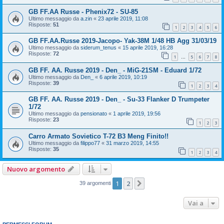
GB FF.AA Russe - Phenix72 - SU-85
Ultimo messaggio da
a.zin
«
23 aprile 2019, 11:08
Risposte:
51
1
2
3
4
5
6
GB FF.AA.Russe 2019-Jacopo- Yak-38M 1/48 HB Agg 31/03/19
Ultimo messaggio da
siderum_tenus
«
15 aprile 2019, 16:28
Risposte:
72
1
5
6
7
8
…
GB FF. AA. Russe 2019 - Den_ - MiG-21SM - Eduard 1/72
Ultimo messaggio da
Den_
«
6 aprile 2019, 10:19
Risposte:
39
1
2
3
4
GB FF. AA. Russe 2019 - Den_ - Su-33 Flanker D Trumpeter
1/72
Ultimo messaggio da
pensionato
«
1 aprile 2019, 19:56
Risposte:
23
1
2
3
Carro Armato Sovietico T-72 B3 Meng Finito!!
Ultimo messaggio da
filippo77
«
31 marzo 2019, 14:55
Risposte:
35
1
2
3
4
Nuovo argomento
1
2
Prossimo
39 argomenti
Vai a