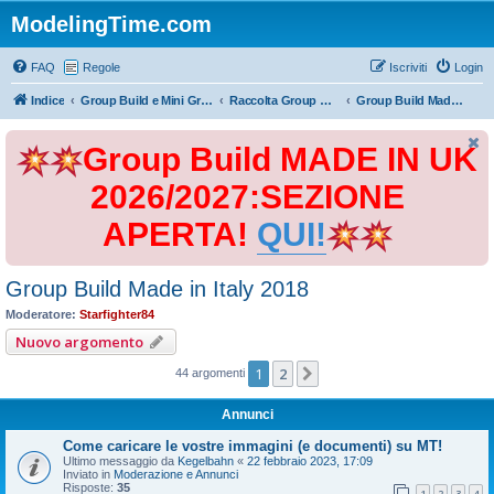
ModelingTime.com
FAQ
Regole
Iscriviti
Login
Indice
Group Build e Mini Group Build
Raccolta Group Build
Group Build Made in Italy 2018
Group Build MADE IN UK
2026/2027:SEZIONE
APERTA!
QUI!
Group Build Made in Italy 2018
Moderatore:
Starfighter84
Nuovo argomento
1
2
Prossimo
44 argomenti
Annunci
Come caricare le vostre immagini (e documenti) su MT!
Ultimo messaggio da
Kegelbahn
«
22 febbraio 2023, 17:09
Inviato in
Moderazione e Annunci
Risposte:
35
1
2
3
4