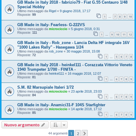
GB Made in Italy 2018 - fabrizio79 - Fiat G.55 Centauro 1/48
Special Hobby
Ultimo messaggio da
Rigel
«
9 giugno 2018, 17:17
Risposte:
99
1
7
8
9
10
…
GB Made in Italy- Fearless- G-222VS
Ultimo messaggio da
microciccio
«
5 giugno 2018, 0:31
Risposte:
111
1
9
10
11
12
…
GB Made in Italy - Rob_zone - Lancia Delta HF integrale 16V
"1000 Lakes Rally" - Hasegawa 1/24
Ultimo messaggio da
rob_zone
«
30 maggio 2018, 15:08
Risposte:
72
1
5
6
7
8
…
GB Made in Italy 2018 - heinkel111 - Corazzata Vittorio Veneto
1940 Trumpeter 1/700 - FINITA -
Ultimo messaggio da
heinkel111
«
16 maggio 2018, 12:07
Risposte:
81
1
6
7
8
9
…
S.M. 82 Marsupiale Italeri 1/72
Ultimo messaggio da
microciccio
«
23 aprile 2018, 23:03
Risposte:
84
1
6
7
8
9
…
GB Made in Italy- Anamici31-F 104S Starfighter
Ultimo messaggio da
microciccio
«
14 aprile 2018, 17:12
Risposte:
85
1
6
7
8
9
…
Nuovo argomento
1
2
Prossimo
44 argomenti