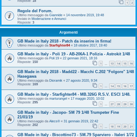
Risposte:
18
1
2
Regole del Forum.
Ultimo messaggio da
Giannide
«
14 novembre 2019, 19:48
Inviato in
Moderazione e Annunci
Risposte:
3
Argomenti
GB Made in Italy 2018 - Patch da inserire in firma!
Ultimo messaggio da
Starfighter84
«
18 ottobre 2017, 19:40
GB Made in Italy - Poli 19 - AB-206A-1 Polizia - Astrokit 1/48
Ultimo messaggio da
Poli 19
«
22 gennaio 2021, 18:16
Risposte:
150
1
13
14
15
16
…
GB Made in Italy 2018 - Madd22 - Macchi C.202 "Folgore" 1/48
Hasegawa
Ultimo messaggio da
Dioramik
«
27 agosto 2020, 9:34
Risposte:
169
1
14
15
16
17
…
GB Made in Italy - Starfighter84 - MB.326G R.S.V. ESCI 1/48.
Ultimo messaggio da
marturangel
«
17 maggio 2020, 10:02
Risposte:
295
1
27
28
29
30
…
GB Made in Italy - Jacopo- SM 79 1/48 Trumpeter Fine
21/01/19
Ultimo messaggio da
Alecs®
«
31 gennaio 2019, 22:42
Risposte:
202
1
18
19
20
21
…
GB Made in Italy - Biscottino73 - SM.79 Sparviero - Italeri 1/72