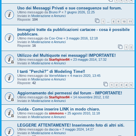
Uso dei Messaggi Privati e sue conseguenze sul forum.
Ultimo messaggio da
Bruno P
«
7 giugno 2026, 11:25
Inviato in
Moderazione e Annunci
Risposte:
104
1
8
9
10
11
…
Immagini tratte da pubblicazioni cartacee - cosa è possibile
pubblicare.
Ultimo messaggio da
Cox-One
«
3 maggio 2016, 12:18
Inviato in
Moderazione e Annunci
Risposte:
16
1
2
Utilizzo del Multiquote nei messaggi! IMPORTANTE!
Ultimo messaggio da
Starfighter84
«
23 maggio 2014, 17:32
Inviato in
Moderazione e Annunci
I tanti "Perchè?" di Modeling Time!!
Ultimo messaggio da
VorreiVolare
«
4 marzo 2020, 13:45
Inviato in
Moderazione e Annunci
Risposte:
42
1
2
3
4
5
Aggiornamento dei permessi del forum - IMPORTANTE!
Ultimo messaggio da
Starfighter84
«
14 novembre 2012, 1:02
Inviato in
Moderazione e Annunci
Guida - Come inserire LINK in modo chiaro.
Ultimo messaggio da
simmons
«
25 agosto 2010, 11:18
Inviato in
Moderazione e Annunci
LEGGERE ATTENTAMENTE! Inserimento foto di altri siti.
Ultimo messaggio da
daccia
«
7 maggio 2024, 14:27
Inviato in
Moderazione e Annunci