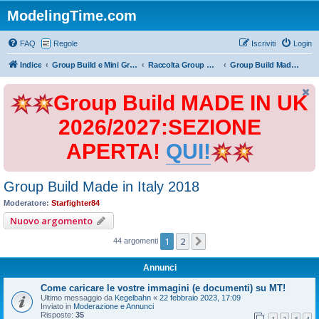
ModelingTime.com
FAQ
Regole
Iscriviti
Login
Indice
Group Build e Mini Group Build
Raccolta Group Build
Group Build Made in Italy 2018
Group Build MADE IN UK
2026/2027:SEZIONE
APERTA!
QUI!
Group Build Made in Italy 2018
Moderatore:
Starfighter84
Nuovo argomento
1
2
Prossimo
44 argomenti
Annunci
Come caricare le vostre immagini (e documenti) su MT!
Ultimo messaggio da
Kegelbahn
«
22 febbraio 2023, 17:09
Inviato in
Moderazione e Annunci
Risposte:
35
1
2
3
4