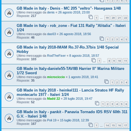
1
2
3
4
5
GB Made in Italy - Denis - MC 205 "veltro"- Hasegawa 1/48
Ultimo messaggio da
denis
«
26 agosto 2018, 23:00
Risposte:
217
1
19
20
21
22
…
GB Made in Italy - rob_zone - Fiat 131 Rally "Alitalia" - Italeri
1/24
Ultimo messaggio da
das63
«
26 agosto 2018, 18:56
Risposte:
46
1
2
3
4
5
GB Made in Italy 2018-IMAM Ro.37-Ro.37bis 1/48 Special
Hobby
Ultimo messaggio da
RodTheFixer
«
8 agosto 2018, 18:57
Risposte:
103
1
8
9
10
11
…
GB Made in Italy-daniele55-TAV8B Harrier II° Marina Militare
1/72 Sword
Ultimo messaggio da
microciccio
«
1 agosto 2018, 18:41
Risposte:
35
1
2
3
4
GB Made in Italy 2018 - heinkel111 - Lancia Stratos HF Rally
montecarlo 1977 - Italeri 1/24
Ultimo messaggio da
Madd 22
«
28 luglio 2018, 19:47
Risposte:
52
1
2
3
4
5
6
GB Made in Italy - pankit - Panavia Tornado IDS RSV 60th 311
G.V. - Italeri 1/48
Ultimo messaggio da
Poli 19
«
15 luglio 2018, 12:39
Risposte:
167
1
14
15
16
17
…