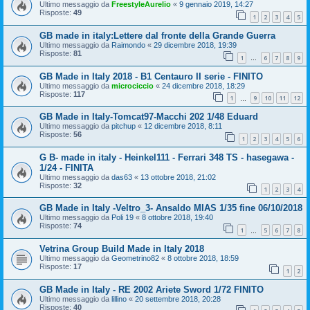
Ultimo messaggio da
FreestyleAurelio
«
9 gennaio 2019, 14:27
Risposte:
49
1
2
3
4
5
GB made in italy:Lettere dal fronte della Grande Guerra
Ultimo messaggio da
Raimondo
«
29 dicembre 2018, 19:39
Risposte:
81
1
6
7
8
9
…
GB Made in Italy 2018 - B1 Centauro II serie - FINITO
Ultimo messaggio da
microciccio
«
24 dicembre 2018, 18:29
Risposte:
117
1
9
10
11
12
…
GB Made in Italy-Tomcat97-Macchi 202 1/48 Eduard
Ultimo messaggio da
pitchup
«
12 dicembre 2018, 8:11
Risposte:
56
1
2
3
4
5
6
G B- made in italy - Heinkel111 - Ferrari 348 TS - hasegawa -
1/24 - FINITA
Ultimo messaggio da
das63
«
13 ottobre 2018, 21:02
Risposte:
32
1
2
3
4
GB Made in Italy -Veltro_3- Ansaldo MIAS 1/35 fine 06/10/2018
Ultimo messaggio da
Poli 19
«
8 ottobre 2018, 19:40
Risposte:
74
1
5
6
7
8
…
Vetrina Group Build Made in Italy 2018
Ultimo messaggio da
Geometrino82
«
8 ottobre 2018, 18:59
Risposte:
17
1
2
GB Made in Italy - RE 2002 Ariete Sword 1/72 FINITO
Ultimo messaggio da
lillino
«
20 settembre 2018, 20:28
Risposte:
40