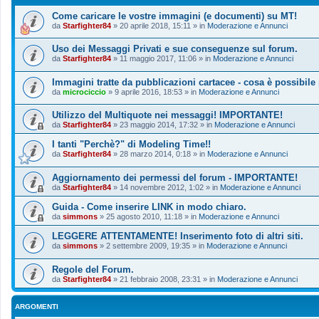
Come caricare le vostre immagini (e documenti) su MT!
da
Starfighter84
»
20 aprile 2018, 15:11
» in
Moderazione e Annunci
Uso dei Messaggi Privati e sue conseguenze sul forum.
da
Starfighter84
»
11 maggio 2017, 11:06
» in
Moderazione e Annunci
Immagini tratte da pubblicazioni cartacee - cosa è possibile
da
microciccio
»
9 aprile 2016, 18:53
» in
Moderazione e Annunci
Utilizzo del Multiquote nei messaggi! IMPORTANTE!
da
Starfighter84
»
23 maggio 2014, 17:32
» in
Moderazione e Annunci
I tanti "Perchè?" di Modeling Time!!
da
Starfighter84
»
28 marzo 2014, 0:18
» in
Moderazione e Annunci
Aggiornamento dei permessi del forum - IMPORTANTE!
da
Starfighter84
»
14 novembre 2012, 1:02
» in
Moderazione e Annunci
Guida - Come inserire LINK in modo chiaro.
da
simmons
»
25 agosto 2010, 11:18
» in
Moderazione e Annunci
LEGGERE ATTENTAMENTE! Inserimento foto di altri siti.
da
simmons
»
2 settembre 2009, 19:35
» in
Moderazione e Annunci
Regole del Forum.
da
Starfighter84
»
21 febbraio 2008, 23:31
» in
Moderazione e Annunci
ARGOMENTI