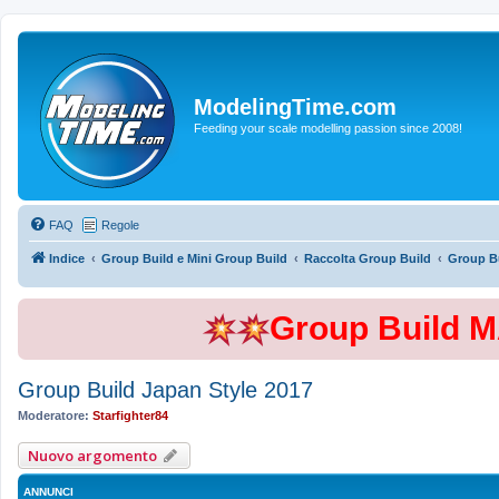
ModelingTime.com
Feeding your scale modelling passion since 2008!
FAQ
Regole
Indice
Group Build e Mini Group Build
Raccolta Group Build
Group Bu
Group Build 
Group Build Japan Style 2017
Moderatore:
Starfighter84
Nuovo argomento
ANNUNCI