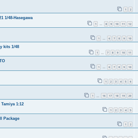
1
2
 21 1/48-Hasegawa
1
8
9
10
11
12
…
1
6
7
8
9
10
…
 kits 1/48
1
7
8
9
10
11
…
ITO
1
6
7
8
9
10
…
1
2
3
4
5
6
1
16
17
18
19
20
…
- Tamiya 1:12
1
2
3
4
5
ll Package
1
2