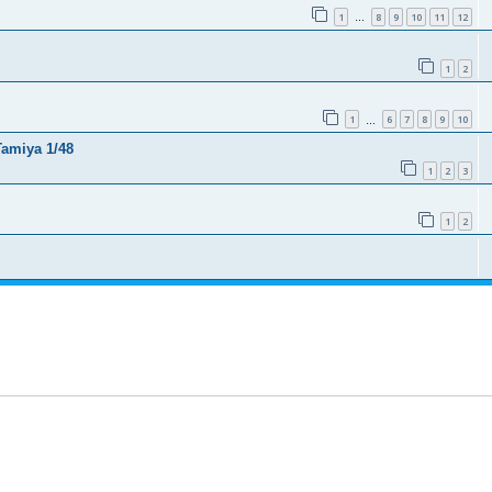
1
8
9
10
11
12
…
1
2
1
6
7
8
9
10
…
Tamiya 1/48
1
2
3
1
2