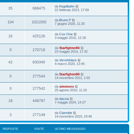
da
Kegelbahn
35
688475
22 febbraio 2023, 17:09
da
Bruno P
104
1021050
7 giugno 2026, 11:25
da
Cox-One
16
425126
3 maggio 2016, 12:18
da
Starfighter84
0
270718
23 maggio 2014, 17:32
da
VorreiVolare
42
830340
4 marzo 2020, 13:45
da
Starfighter84
0
277544
14 novembre 2012, 1:02
da
simmons
0
277542
25 agosto 2010, 11:18
da
daccia
18
448797
7 maggio 2024, 14:27
da
Giannide
3
277149
14 novembre 2019, 19:48
RISPOSTE
VISITE
ULTIMO MESSAGGIO