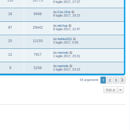
110
31775
9 luglio 2017, 17:37
da
Cox-One
18
9468
8 luglio 2017, 19:23
da
pitchup
97
29442
8 luglio 2017, 12:47
da
heinkel111
25
12155
3 luglio 2017, 0:05
da
nannolo
12
7917
1 luglio 2017, 23:31
da
nannolo
9
5208
1 luglio 2017, 23:23
1
2
3
P
54 argomenti
Vai a