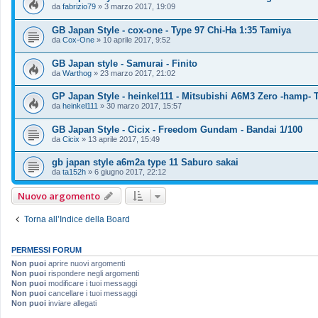
da
fabrizio79
»
3 marzo 2017, 19:09
GB Japan Style - cox-one - Type 97 Chi-Ha 1:35 Tamiya
da
Cox-One
»
10 aprile 2017, 9:52
GB Japan style - Samurai - Finito
da
Warthog
»
23 marzo 2017, 21:02
GP Japan Style - heinkel111 - Mitsubishi A6M3 Zero -hamp- 
da
heinkel111
»
30 marzo 2017, 15:57
GB Japan Style - Cicix - Freedom Gundam - Bandai 1/100
da
Cicix
»
13 aprile 2017, 15:49
gb japan style a6m2a type 11 Saburo sakai
da
ta152h
»
6 giugno 2017, 22:12
Nuovo argomento
Torna all’Indice della Board
PERMESSI FORUM
Non puoi
aprire nuovi argomenti
Non puoi
rispondere negli argomenti
Non puoi
modificare i tuoi messaggi
Non puoi
cancellare i tuoi messaggi
Non puoi
inviare allegati