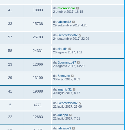
da
microciccio
41
18893
2 ottobre 2017, 16:18
da
fabietto78
33
15738
29 settembre 2017, 4:25
da
Geometrino82
57
25783
24 settembre 2017, 22:09
da
claudio
58
24331
26 agosto 2017, 1:11
da
Edomanzo97
23
12066
20 agosto 2017, 14:20
da
Bonovox
29
13100
30 luglio 2017, 8:53
da
anamici31
41
19088
30 luglio 2017, 8:47
da
Geometrino82
5
4771
21 luglio 2017, 23:09
da
Jacopo
22
12683
21 luglio 2017, 7:51
da
fabrizio79