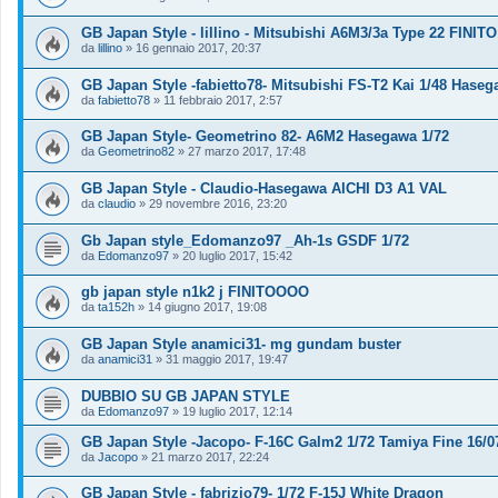
GB Japan Style - lillino - Mitsubishi A6M3/3a Type 22 FINITO
da
lillino
»
16 gennaio 2017, 20:37
GB Japan Style -fabietto78- Mitsubishi FS-T2 Kai 1/48 Hase
da
fabietto78
»
11 febbraio 2017, 2:57
GB Japan Style- Geometrino 82- A6M2 Hasegawa 1/72
da
Geometrino82
»
27 marzo 2017, 17:48
GB Japan Style - Claudio-Hasegawa AICHI D3 A1 VAL
da
claudio
»
29 novembre 2016, 23:20
Gb Japan style_Edomanzo97 _Ah-1s GSDF 1/72
da
Edomanzo97
»
20 luglio 2017, 15:42
gb japan style n1k2 j FINITOOOO
da
ta152h
»
14 giugno 2017, 19:08
GB Japan Style anamici31- mg gundam buster
da
anamici31
»
31 maggio 2017, 19:47
DUBBIO SU GB JAPAN STYLE
da
Edomanzo97
»
19 luglio 2017, 12:14
GB Japan Style -Jacopo- F-16C Galm2 1/72 Tamiya Fine 16/0
da
Jacopo
»
21 marzo 2017, 22:24
GB Japan Style - fabrizio79- 1/72 F-15J White Dragon