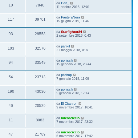
da
Den_
10
7840
11 ottobre 2016, 12:01
da
PanteraNera
117
39701
15 giugno 2019, 11:46
da
Starfighter84
93
29558
2 settembre 2018, 0:43
da
pankit
103
32570
21 maggio 2018, 0:07
da
ponisch
94
33549
15 gennaio 2018, 23:44
da
pitchup
54
23713
7 gennaio 2018, 11:09
da
ponisch
190
43030
5 gennaio 2018, 17:14
da
El Cjastron
46
20529
9 novembre 2017, 16:41
da
microciccio
11
8083
7 novembre 2017, 23:32
da
microciccio
47
21789
5 novembre 2017, 17:42