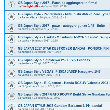
GB Japan Style 2017 - Patch da aggiungere in firma!
da
Starfighter84
»
4 ottobre 2016, 22:18
GB Japan style - PanteraNera - Mitsubishi A6M2b Zero Type
da
PanteraNera
»
10 giugno 2018, 18:41
GB Japan Style 2017 - pawn - autogyro gunze 1:48 - finito
da
pawn
»
29 agosto 2017, 22:30
GB Japan Style - Pankit - Mitsubishi A5M2b "Claude", Wingsy
da
pankit
»
16 marzo 2017, 10:58
GB JAPAN 2017 STAR DESTROYER BANDAI - PONISCH FIN
da
ponisch
»
20 maggio 2017, 17:52
GB Japan Style- ShinMeiwa PS-1 1:72- Fearless
da
fearless
»
7 luglio 2017, 18:40
GB Japan Style-VEGAS- F-15CJ-JASDF Hasegawa 1/48
da
Vegas
»
2 dicembre 2016, 10:14
GB Japan Style - El Cjastron - Honda RC211V Valencia 2003 
da
El Cjastron
»
9 marzo 2017, 16:13
GB Japan Style 2017 GAT-X105B/FP Build Strike Gundam Fu
da
nannolo
»
22 agosto 2017, 20:00
GB JAPAN STYLE 2017 Gundam Barbatos 1/144 bandai
da
denis
»
8 luglio 2017, 14:24