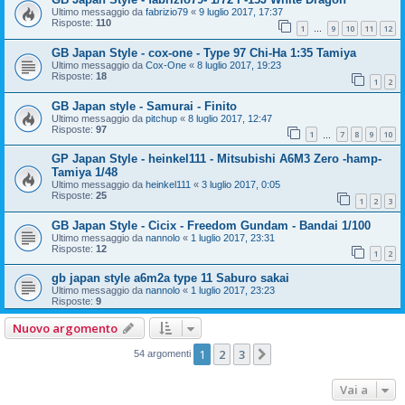
Ultimo messaggio da
fabrizio79
«
9 luglio 2017, 17:37
Risposte:
110
1
9
10
11
12
…
GB Japan Style - cox-one - Type 97 Chi-Ha 1:35 Tamiya
Ultimo messaggio da
Cox-One
«
8 luglio 2017, 19:23
Risposte:
18
1
2
GB Japan style - Samurai - Finito
Ultimo messaggio da
pitchup
«
8 luglio 2017, 12:47
Risposte:
97
1
7
8
9
10
…
GP Japan Style - heinkel111 - Mitsubishi A6M3 Zero -hamp-
Tamiya 1/48
Ultimo messaggio da
heinkel111
«
3 luglio 2017, 0:05
Risposte:
25
1
2
3
GB Japan Style - Cicix - Freedom Gundam - Bandai 1/100
Ultimo messaggio da
nannolo
«
1 luglio 2017, 23:31
Risposte:
12
1
2
gb japan style a6m2a type 11 Saburo sakai
Ultimo messaggio da
nannolo
«
1 luglio 2017, 23:23
Risposte:
9
Nuovo argomento
1
2
3
Prossimo
54 argomenti
Vai a