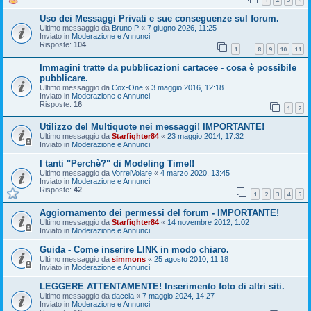
Uso dei Messaggi Privati e sue conseguenze sul forum.
Ultimo messaggio da
Bruno P
«
7 giugno 2026, 11:25
Inviato in
Moderazione e Annunci
Risposte:
104
1
8
9
10
11
…
Immagini tratte da pubblicazioni cartacee - cosa è possibile
pubblicare.
Ultimo messaggio da
Cox-One
«
3 maggio 2016, 12:18
Inviato in
Moderazione e Annunci
Risposte:
16
1
2
Utilizzo del Multiquote nei messaggi! IMPORTANTE!
Ultimo messaggio da
Starfighter84
«
23 maggio 2014, 17:32
Inviato in
Moderazione e Annunci
I tanti "Perchè?" di Modeling Time!!
Ultimo messaggio da
VorreiVolare
«
4 marzo 2020, 13:45
Inviato in
Moderazione e Annunci
Risposte:
42
1
2
3
4
5
Aggiornamento dei permessi del forum - IMPORTANTE!
Ultimo messaggio da
Starfighter84
«
14 novembre 2012, 1:02
Inviato in
Moderazione e Annunci
Guida - Come inserire LINK in modo chiaro.
Ultimo messaggio da
simmons
«
25 agosto 2010, 11:18
Inviato in
Moderazione e Annunci
LEGGERE ATTENTAMENTE! Inserimento foto di altri siti.
Ultimo messaggio da
daccia
«
7 maggio 2024, 14:27
Inviato in
Moderazione e Annunci