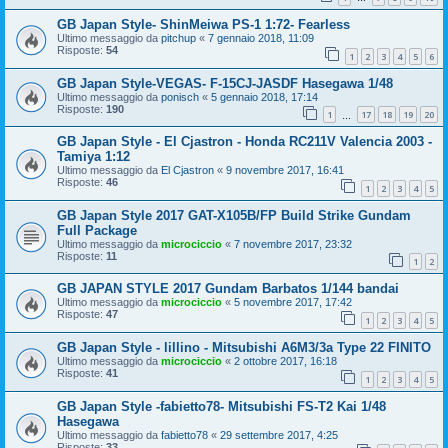
GB Japan Style- ShinMeiwa PS-1 1:72- Fearless
Ultimo messaggio da
pitchup
«
7 gennaio 2018, 11:09
Risposte:
54
1
2
3
4
5
6
GB Japan Style-VEGAS- F-15CJ-JASDF Hasegawa 1/48
Ultimo messaggio da
ponisch
«
5 gennaio 2018, 17:14
Risposte:
190
1
17
18
19
20
…
GB Japan Style - El Cjastron - Honda RC211V Valencia 2003 -
Tamiya 1:12
Ultimo messaggio da
El Cjastron
«
9 novembre 2017, 16:41
Risposte:
46
1
2
3
4
5
GB Japan Style 2017 GAT-X105B/FP Build Strike Gundam
Full Package
Ultimo messaggio da
microciccio
«
7 novembre 2017, 23:32
Risposte:
11
1
2
GB JAPAN STYLE 2017 Gundam Barbatos 1/144 bandai
Ultimo messaggio da
microciccio
«
5 novembre 2017, 17:42
Risposte:
47
1
2
3
4
5
GB Japan Style - lillino - Mitsubishi A6M3/3a Type 22 FINITO
Ultimo messaggio da
microciccio
«
2 ottobre 2017, 16:18
Risposte:
41
1
2
3
4
5
GB Japan Style -fabietto78- Mitsubishi FS-T2 Kai 1/48
Hasegawa
Ultimo messaggio da
fabietto78
«
29 settembre 2017, 4:25
Risposte:
33