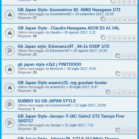
1
2
3
4
GB Japan Style- Geometrino 82- A6M2 Hasegawa 1/72
Ultimo messaggio da
Geometrino82
«
24 settembre 2017, 22:09
Risposte:
57
1
2
3
4
5
6
GB Japan Style - Claudio-Hasegawa AICHI D3 A1 VAL
Ultimo messaggio da
claudio
«
26 agosto 2017, 1:11
Risposte:
58
1
2
3
4
5
6
Gb Japan style_Edomanzo97 _Ah-1s GSDF 1/72
Ultimo messaggio da
Edomanzo97
«
20 agosto 2017, 14:20
Risposte:
23
1
2
3
gb japan style n1k2 j FINITOOOO
Ultimo messaggio da
Bonovox
«
30 luglio 2017, 8:53
Risposte:
29
1
2
3
GB Japan Style anamici31- mg gundam buster
Ultimo messaggio da
anamici31
«
30 luglio 2017, 8:47
Risposte:
41
1
2
3
4
5
DUBBIO SU GB JAPAN STYLE
Ultimo messaggio da
Geometrino82
«
21 luglio 2017, 23:09
Risposte:
5
GB Japan Style -Jacopo- F-16C Galm2 1/72 Tamiya Fine
16/07/17
Ultimo messaggio da
Jacopo
«
21 luglio 2017, 7:51
Risposte:
22
1
2
3
GB Japan Style - fabrizio79- 1/72 F-15J White Dragon