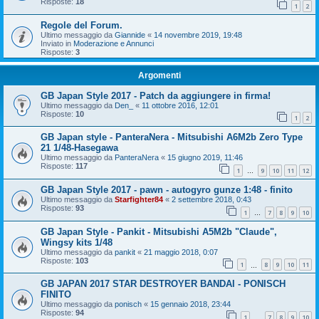
Risposte:
18
1
2
Regole del Forum.
Ultimo messaggio da
Giannide
«
14 novembre 2019, 19:48
Inviato in
Moderazione e Annunci
Risposte:
3
Argomenti
GB Japan Style 2017 - Patch da aggiungere in firma!
Ultimo messaggio da
Den_
«
11 ottobre 2016, 12:01
Risposte:
10
1
2
GB Japan style - PanteraNera - Mitsubishi A6M2b Zero Type
21 1/48-Hasegawa
Ultimo messaggio da
PanteraNera
«
15 giugno 2019, 11:46
Risposte:
117
1
9
10
11
12
…
GB Japan Style 2017 - pawn - autogyro gunze 1:48 - finito
Ultimo messaggio da
Starfighter84
«
2 settembre 2018, 0:43
Risposte:
93
1
7
8
9
10
…
GB Japan Style - Pankit - Mitsubishi A5M2b "Claude",
Wingsy kits 1/48
Ultimo messaggio da
pankit
«
21 maggio 2018, 0:07
Risposte:
103
1
8
9
10
11
…
GB JAPAN 2017 STAR DESTROYER BANDAI - PONISCH
FINITO
Ultimo messaggio da
ponisch
«
15 gennaio 2018, 23:44
Risposte:
94
1
7
8
9
10
…