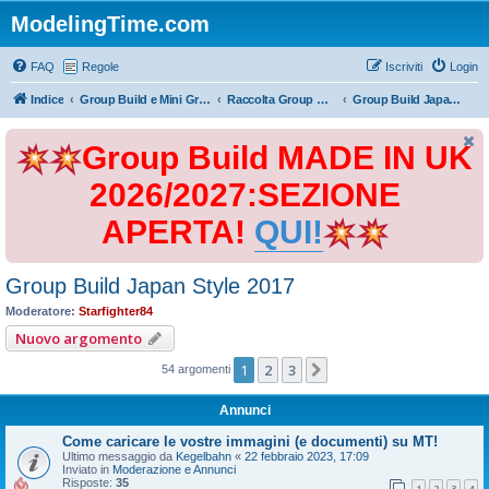
ModelingTime.com
FAQ
Regole
Iscriviti
Login
Indice
Group Build e Mini Group Build
Raccolta Group Build
Group Build Japan Style 2017
Group Build MADE IN UK
2026/2027:SEZIONE
APERTA!
QUI!
Group Build Japan Style 2017
Moderatore:
Starfighter84
Nuovo argomento
1
2
3
Prossimo
54 argomenti
Annunci
Come caricare le vostre immagini (e documenti) su MT!
Ultimo messaggio da
Kegelbahn
«
22 febbraio 2023, 17:09
Inviato in
Moderazione e Annunci
Risposte:
35
1
2
3
4