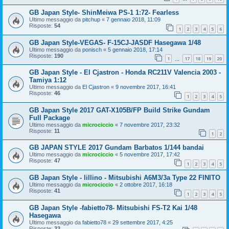
GB Japan Style- ShinMeiwa PS-1 1:72- Fearless
Ultimo messaggio da
pitchup
«
7 gennaio 2018, 11:09
Risposte:
54
1
2
3
4
5
6
GB Japan Style-VEGAS- F-15CJ-JASDF Hasegawa 1/48
Ultimo messaggio da
ponisch
«
5 gennaio 2018, 17:14
Risposte:
190
1
17
18
19
20
…
GB Japan Style - El Cjastron - Honda RC211V Valencia 2003 -
Tamiya 1:12
Ultimo messaggio da
El Cjastron
«
9 novembre 2017, 16:41
Risposte:
46
1
2
3
4
5
GB Japan Style 2017 GAT-X105B/FP Build Strike Gundam
Full Package
Ultimo messaggio da
microciccio
«
7 novembre 2017, 23:32
Risposte:
11
1
2
GB JAPAN STYLE 2017 Gundam Barbatos 1/144 bandai
Ultimo messaggio da
microciccio
«
5 novembre 2017, 17:42
Risposte:
47
1
2
3
4
5
GB Japan Style - lillino - Mitsubishi A6M3/3a Type 22 FINITO
Ultimo messaggio da
microciccio
«
2 ottobre 2017, 16:18
Risposte:
41
1
2
3
4
5
GB Japan Style -fabietto78- Mitsubishi FS-T2 Kai 1/48
Hasegawa
Ultimo messaggio da
fabietto78
«
29 settembre 2017, 4:25
Risposte:
33