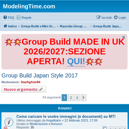
ModelingTime.com
FAQ
Regole
Iscriviti
Login
Indice
Group Build e Mini Group Build
Raccolta Group Build
Group Build Japan Style 2017
Group Build MADE IN UK
2026/2027:SEZIONE
APERTA!
QUI!
Group Build Japan Style 2017
Moderatore:
Starfighter84
Nuovo argomento
1
2
3
Prossimo
54 argomenti
Annunci
Come caricare le vostre immagini (e documenti) su MT!
Ultimo messaggio da
Kegelbahn
«
22 febbraio 2023, 17:09
Inviato in
Moderazione e Annunci
Risposte:
35
1
2
3
4