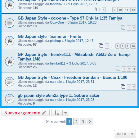
Ultimo messaggio da
fabrizio79
«
9 luglio 2017, 17:37
Risposte:
110
1
9
10
11
12
…
GB Japan Style - cox-one - Type 97 Chi-Ha 1:35 Tamiya
Ultimo messaggio da
Cox-One
«
8 luglio 2017, 19:23
Risposte:
18
1
2
GB Japan style - Samurai - Finito
Ultimo messaggio da
pitchup
«
8 luglio 2017, 12:47
Risposte:
97
1
7
8
9
10
…
GP Japan Style - heinkel111 - Mitsubishi A6M3 Zero -hamp-
Tamiya 1/48
Ultimo messaggio da
heinkel111
«
3 luglio 2017, 0:05
Risposte:
25
1
2
3
GB Japan Style - Cicix - Freedom Gundam - Bandai 1/100
Ultimo messaggio da
nannolo
«
1 luglio 2017, 23:31
Risposte:
12
1
2
gb japan style a6m2a type 11 Saburo sakai
Ultimo messaggio da
nannolo
«
1 luglio 2017, 23:23
Risposte:
9
Nuovo argomento
1
2
3
Prossimo
54 argomenti
Vai a