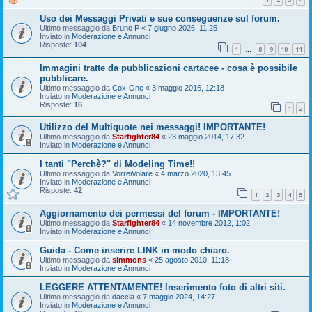
Uso dei Messaggi Privati e sue conseguenze sul forum.
Ultimo messaggio da
Bruno P
«
7 giugno 2026, 11:25
Inviato in
Moderazione e Annunci
Risposte:
104
1
8
9
10
11
…
Immagini tratte da pubblicazioni cartacee - cosa è possibile
pubblicare.
Ultimo messaggio da
Cox-One
«
3 maggio 2016, 12:18
Inviato in
Moderazione e Annunci
Risposte:
16
1
2
Utilizzo del Multiquote nei messaggi! IMPORTANTE!
Ultimo messaggio da
Starfighter84
«
23 maggio 2014, 17:32
Inviato in
Moderazione e Annunci
I tanti "Perchè?" di Modeling Time!!
Ultimo messaggio da
VorreiVolare
«
4 marzo 2020, 13:45
Inviato in
Moderazione e Annunci
Risposte:
42
1
2
3
4
5
Aggiornamento dei permessi del forum - IMPORTANTE!
Ultimo messaggio da
Starfighter84
«
14 novembre 2012, 1:02
Inviato in
Moderazione e Annunci
Guida - Come inserire LINK in modo chiaro.
Ultimo messaggio da
simmons
«
25 agosto 2010, 11:18
Inviato in
Moderazione e Annunci
LEGGERE ATTENTAMENTE! Inserimento foto di altri siti.
Ultimo messaggio da
daccia
«
7 maggio 2024, 14:27
Inviato in
Moderazione e Annunci