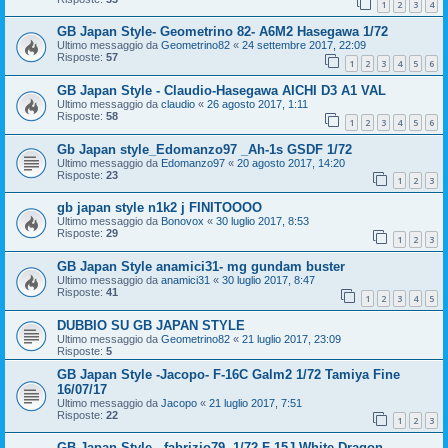
1
2
3
4
GB Japan Style- Geometrino 82- A6M2 Hasegawa 1/72
Ultimo messaggio da
Geometrino82
«
24 settembre 2017, 22:09
Risposte:
57
1
2
3
4
5
6
GB Japan Style - Claudio-Hasegawa AICHI D3 A1 VAL
Ultimo messaggio da
claudio
«
26 agosto 2017, 1:11
Risposte:
58
1
2
3
4
5
6
Gb Japan style_Edomanzo97 _Ah-1s GSDF 1/72
Ultimo messaggio da
Edomanzo97
«
20 agosto 2017, 14:20
Risposte:
23
1
2
3
gb japan style n1k2 j FINITOOOO
Ultimo messaggio da
Bonovox
«
30 luglio 2017, 8:53
Risposte:
29
1
2
3
GB Japan Style anamici31- mg gundam buster
Ultimo messaggio da
anamici31
«
30 luglio 2017, 8:47
Risposte:
41
1
2
3
4
5
DUBBIO SU GB JAPAN STYLE
Ultimo messaggio da
Geometrino82
«
21 luglio 2017, 23:09
Risposte:
5
GB Japan Style -Jacopo- F-16C Galm2 1/72 Tamiya Fine
16/07/17
Ultimo messaggio da
Jacopo
«
21 luglio 2017, 7:51
Risposte:
22
1
2
3
GB Japan Style - fabrizio79- 1/72 F-15J White Dragon