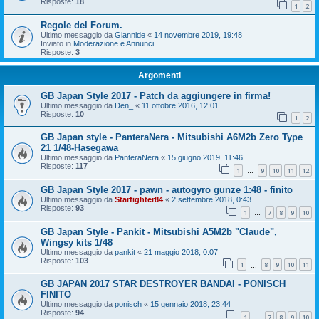
Risposte:
18
1
2
Regole del Forum.
Ultimo messaggio da
Giannide
«
14 novembre 2019, 19:48
Inviato in
Moderazione e Annunci
Risposte:
3
Argomenti
GB Japan Style 2017 - Patch da aggiungere in firma!
Ultimo messaggio da
Den_
«
11 ottobre 2016, 12:01
Risposte:
10
1
2
GB Japan style - PanteraNera - Mitsubishi A6M2b Zero Type
21 1/48-Hasegawa
Ultimo messaggio da
PanteraNera
«
15 giugno 2019, 11:46
Risposte:
117
1
9
10
11
12
…
GB Japan Style 2017 - pawn - autogyro gunze 1:48 - finito
Ultimo messaggio da
Starfighter84
«
2 settembre 2018, 0:43
Risposte:
93
1
7
8
9
10
…
GB Japan Style - Pankit - Mitsubishi A5M2b "Claude",
Wingsy kits 1/48
Ultimo messaggio da
pankit
«
21 maggio 2018, 0:07
Risposte:
103
1
8
9
10
11
…
GB JAPAN 2017 STAR DESTROYER BANDAI - PONISCH
FINITO
Ultimo messaggio da
ponisch
«
15 gennaio 2018, 23:44
Risposte:
94
1
7
8
9
10
…