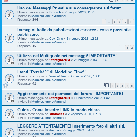
Uso dei Messaggi Privati e sue conseguenze sul forum.
Ultimo messaggio da
Bruno P
«
7 giugno 2026, 11:25
Inviato in
Moderazione e Annunci
Risposte:
104
1
8
9
10
11
…
Immagini tratte da pubblicazioni cartacee - cosa è possibile
pubblicare.
Ultimo messaggio da
Cox-One
«
3 maggio 2016, 12:18
Inviato in
Moderazione e Annunci
Risposte:
16
1
2
Utilizzo del Multiquote nei messaggi! IMPORTANTE!
Ultimo messaggio da
Starfighter84
«
23 maggio 2014, 17:32
Inviato in
Moderazione e Annunci
I tanti "Perchè?" di Modeling Time!!
Ultimo messaggio da
VorreiVolare
«
4 marzo 2020, 13:45
Inviato in
Moderazione e Annunci
Risposte:
42
1
2
3
4
5
Aggiornamento dei permessi del forum - IMPORTANTE!
Ultimo messaggio da
Starfighter84
«
14 novembre 2012, 1:02
Inviato in
Moderazione e Annunci
Guida - Come inserire LINK in modo chiaro.
Ultimo messaggio da
simmons
«
25 agosto 2010, 11:18
Inviato in
Moderazione e Annunci
LEGGERE ATTENTAMENTE! Inserimento foto di altri siti.
Ultimo messaggio da
daccia
«
7 maggio 2024, 14:27
Inviato in
Moderazione e Annunci