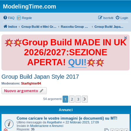
ModelingTime.com
FAQ
Regole
Iscriviti
Login
Indice
Group Build e Mini Group Build
Raccolta Group Build
Group Build Japan Style 2017
Group Build MADE IN UK
2026/2027:SEZIONE
APERTA!
QUI!
Group Build Japan Style 2017
Moderatore:
Starfighter84
Nuovo argomento
1
2
3
Prossimo
54 argomenti
Annunci
Come caricare le vostre immagini (e documenti) su MT!
Ultimo messaggio da
Kegelbahn
«
22 febbraio 2023, 17:09
Inviato in
Moderazione e Annunci
Risposte:
35
1
2
3
4