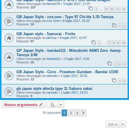
Ultimo messaggio da
fabrizio79
«
9 luglio 2017, 17:37
Risposte:
110
1
9
10
11
12
…
GB Japan Style - cox-one - Type 97 Chi-Ha 1:35 Tamiya
Ultimo messaggio da
Cox-One
«
8 luglio 2017, 19:23
Risposte:
18
1
2
GB Japan style - Samurai - Finito
Ultimo messaggio da
pitchup
«
8 luglio 2017, 12:47
Risposte:
97
1
7
8
9
10
…
GP Japan Style - heinkel111 - Mitsubishi A6M3 Zero -hamp-
Tamiya 1/48
Ultimo messaggio da
heinkel111
«
3 luglio 2017, 0:05
Risposte:
25
1
2
3
GB Japan Style - Cicix - Freedom Gundam - Bandai 1/100
Ultimo messaggio da
nannolo
«
1 luglio 2017, 23:31
Risposte:
12
1
2
gb japan style a6m2a type 11 Saburo sakai
Ultimo messaggio da
nannolo
«
1 luglio 2017, 23:23
Risposte:
9
Nuovo argomento
1
2
3
Prossimo
54 argomenti
Vai a