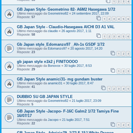
1
2
3
4
GB Japan Style- Geometrino 82- A6M2 Hasegawa 1/72
Ultimo messaggio da
Geometrino82
«
24 settembre 2017, 22:09
Risposte:
57
1
2
3
4
5
6
GB Japan Style - Claudio-Hasegawa AICHI D3 A1 VAL
Ultimo messaggio da
claudio
«
26 agosto 2017, 1:11
Risposte:
58
1
2
3
4
5
6
Gb Japan style_Edomanzo97 _Ah-1s GSDF 1/72
Ultimo messaggio da
Edomanzo97
«
20 agosto 2017, 14:20
Risposte:
23
1
2
3
gb japan style n1k2 j FINITOOOO
Ultimo messaggio da
Bonovox
«
30 luglio 2017, 8:53
Risposte:
29
1
2
3
GB Japan Style anamici31- mg gundam buster
Ultimo messaggio da
anamici31
«
30 luglio 2017, 8:47
Risposte:
41
1
2
3
4
5
DUBBIO SU GB JAPAN STYLE
Ultimo messaggio da
Geometrino82
«
21 luglio 2017, 23:09
Risposte:
5
GB Japan Style -Jacopo- F-16C Galm2 1/72 Tamiya Fine
16/07/17
Ultimo messaggio da
Jacopo
«
21 luglio 2017, 7:51
Risposte:
22
1
2
3
GB Japan Style - fabrizio79- 1/72 F-15J White Dragon