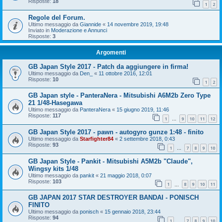
Risposte:
18
1
2
Regole del Forum.
Ultimo messaggio da
Giannide
«
14 novembre 2019, 19:48
Inviato in
Moderazione e Annunci
Risposte:
3
Argomenti
GB Japan Style 2017 - Patch da aggiungere in firma!
Ultimo messaggio da
Den_
«
11 ottobre 2016, 12:01
Risposte:
10
1
2
GB Japan style - PanteraNera - Mitsubishi A6M2b Zero Type
21 1/48-Hasegawa
Ultimo messaggio da
PanteraNera
«
15 giugno 2019, 11:46
Risposte:
117
1
9
10
11
12
…
GB Japan Style 2017 - pawn - autogyro gunze 1:48 - finito
Ultimo messaggio da
Starfighter84
«
2 settembre 2018, 0:43
Risposte:
93
1
7
8
9
10
…
GB Japan Style - Pankit - Mitsubishi A5M2b "Claude",
Wingsy kits 1/48
Ultimo messaggio da
pankit
«
21 maggio 2018, 0:07
Risposte:
103
1
8
9
10
11
…
GB JAPAN 2017 STAR DESTROYER BANDAI - PONISCH
FINITO
Ultimo messaggio da
ponisch
«
15 gennaio 2018, 23:44
Risposte:
94
1
7
8
9
10
…