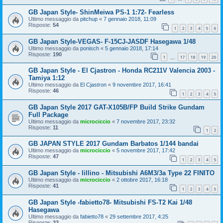
GB Japan Style- ShinMeiwa PS-1 1:72- Fearless
Ultimo messaggio da
pitchup
«
7 gennaio 2018, 11:09
Risposte:
54
1
2
3
4
5
6
GB Japan Style-VEGAS- F-15CJ-JASDF Hasegawa 1/48
Ultimo messaggio da
ponisch
«
5 gennaio 2018, 17:14
Risposte:
190
1
17
18
19
20
…
GB Japan Style - El Cjastron - Honda RC211V Valencia 2003 -
Tamiya 1:12
Ultimo messaggio da
El Cjastron
«
9 novembre 2017, 16:41
Risposte:
46
1
2
3
4
5
GB Japan Style 2017 GAT-X105B/FP Build Strike Gundam
Full Package
Ultimo messaggio da
microciccio
«
7 novembre 2017, 23:32
Risposte:
11
1
2
GB JAPAN STYLE 2017 Gundam Barbatos 1/144 bandai
Ultimo messaggio da
microciccio
«
5 novembre 2017, 17:42
Risposte:
47
1
2
3
4
5
GB Japan Style - lillino - Mitsubishi A6M3/3a Type 22 FINITO
Ultimo messaggio da
microciccio
«
2 ottobre 2017, 16:18
Risposte:
41
1
2
3
4
5
GB Japan Style -fabietto78- Mitsubishi FS-T2 Kai 1/48
Hasegawa
Ultimo messaggio da
fabietto78
«
29 settembre 2017, 4:25
Risposte:
33