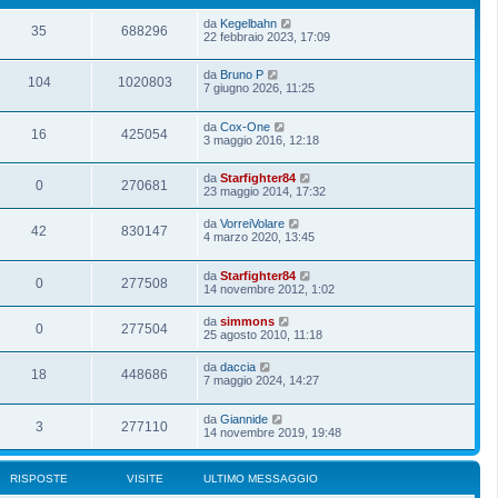
da
Kegelbahn
35
688296
22 febbraio 2023, 17:09
da
Bruno P
104
1020803
7 giugno 2026, 11:25
da
Cox-One
16
425054
3 maggio 2016, 12:18
da
Starfighter84
0
270681
23 maggio 2014, 17:32
da
VorreiVolare
42
830147
4 marzo 2020, 13:45
da
Starfighter84
0
277508
14 novembre 2012, 1:02
da
simmons
0
277504
25 agosto 2010, 11:18
da
daccia
18
448686
7 maggio 2024, 14:27
da
Giannide
3
277110
14 novembre 2019, 19:48
RISPOSTE
VISITE
ULTIMO MESSAGGIO