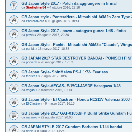
GB Japan Style 2017 - Patch da aggiungere in firma!
da
Starfighter84
»
4 ottobre 2016, 22:18
GB Japan style - PanteraNera - Mitsubishi A6M2b Zero Type
da
PanteraNera
»
10 giugno 2018, 18:41
GB Japan Style 2017 - pawn - autogyro gunze 1:48 - finito
da
pawn
»
29 agosto 2017, 22:30
GB Japan Style - Pankit - Mitsubishi A5M2b "Claude", Wingsy
da
pankit
»
16 marzo 2017, 10:58
GB JAPAN 2017 STAR DESTROYER BANDAI - PONISCH FIN
da
ponisch
»
20 maggio 2017, 17:52
GB Japan Style- ShinMeiwa PS-1 1:72- Fearless
da
fearless
»
7 luglio 2017, 18:40
GB Japan Style-VEGAS- F-15CJ-JASDF Hasegawa 1/48
da
Vegas
»
2 dicembre 2016, 10:14
GB Japan Style - El Cjastron - Honda RC211V Valencia 2003 
da
El Cjastron
»
9 marzo 2017, 16:13
GB Japan Style 2017 GAT-X105B/FP Build Strike Gundam Fu
da
nannolo
»
22 agosto 2017, 20:00
GB JAPAN STYLE 2017 Gundam Barbatos 1/144 bandai
da
denis
»
8 luglio 2017, 14:24