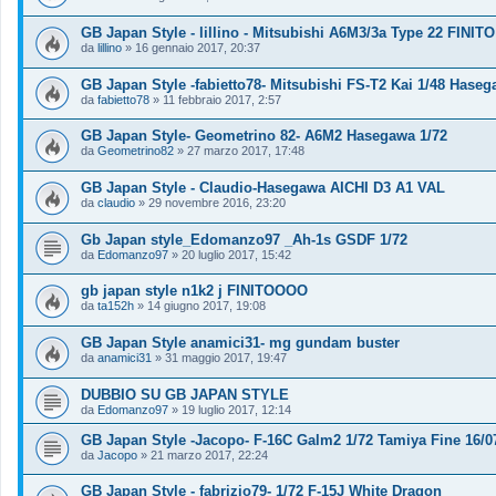
GB Japan Style - lillino - Mitsubishi A6M3/3a Type 22 FINITO
da
lillino
»
16 gennaio 2017, 20:37
GB Japan Style -fabietto78- Mitsubishi FS-T2 Kai 1/48 Hase
da
fabietto78
»
11 febbraio 2017, 2:57
GB Japan Style- Geometrino 82- A6M2 Hasegawa 1/72
da
Geometrino82
»
27 marzo 2017, 17:48
GB Japan Style - Claudio-Hasegawa AICHI D3 A1 VAL
da
claudio
»
29 novembre 2016, 23:20
Gb Japan style_Edomanzo97 _Ah-1s GSDF 1/72
da
Edomanzo97
»
20 luglio 2017, 15:42
gb japan style n1k2 j FINITOOOO
da
ta152h
»
14 giugno 2017, 19:08
GB Japan Style anamici31- mg gundam buster
da
anamici31
»
31 maggio 2017, 19:47
DUBBIO SU GB JAPAN STYLE
da
Edomanzo97
»
19 luglio 2017, 12:14
GB Japan Style -Jacopo- F-16C Galm2 1/72 Tamiya Fine 16/0
da
Jacopo
»
21 marzo 2017, 22:24
GB Japan Style - fabrizio79- 1/72 F-15J White Dragon