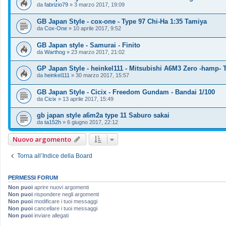
da
fabrizio79
»
3 marzo 2017, 19:09
GB Japan Style - cox-one - Type 97 Chi-Ha 1:35 Tamiya
da
Cox-One
»
10 aprile 2017, 9:52
GB Japan style - Samurai - Finito
da
Warthog
»
23 marzo 2017, 21:02
GP Japan Style - heinkel111 - Mitsubishi A6M3 Zero -hamp- 
da
heinkel111
»
30 marzo 2017, 15:57
GB Japan Style - Cicix - Freedom Gundam - Bandai 1/100
da
Cicix
»
13 aprile 2017, 15:49
gb japan style a6m2a type 11 Saburo sakai
da
ta152h
»
6 giugno 2017, 22:12
Nuovo argomento
Torna all’Indice della Board
PERMESSI FORUM
Non puoi
aprire nuovi argomenti
Non puoi
rispondere negli argomenti
Non puoi
modificare i tuoi messaggi
Non puoi
cancellare i tuoi messaggi
Non puoi
inviare allegati