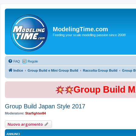
ModelingTime.com
Feeding your scale modelling passion since 2008!
FAQ
Regole
Indice
Group Build e Mini Group Build
Raccolta Group Build
Group Bu
Group Build 
Group Build Japan Style 2017
Moderatore:
Starfighter84
Nuovo argomento
ANNUNCI