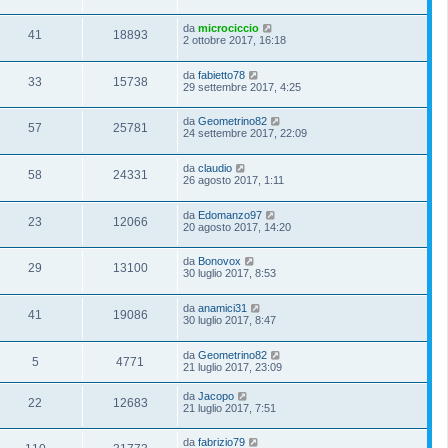
da
microciccio
41
18893
2 ottobre 2017, 16:18
da
fabietto78
33
15738
29 settembre 2017, 4:25
da
Geometrino82
57
25781
24 settembre 2017, 22:09
da
claudio
58
24331
26 agosto 2017, 1:11
da
Edomanzo97
23
12066
20 agosto 2017, 14:20
da
Bonovox
29
13100
30 luglio 2017, 8:53
da
anamici31
41
19086
30 luglio 2017, 8:47
da
Geometrino82
5
4771
21 luglio 2017, 23:09
da
Jacopo
22
12683
21 luglio 2017, 7:51
da
fabrizio79