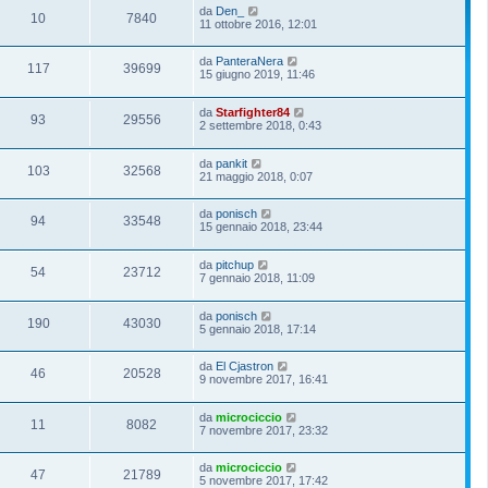
da
Den_
10
7840
11 ottobre 2016, 12:01
da
PanteraNera
117
39699
15 giugno 2019, 11:46
da
Starfighter84
93
29556
2 settembre 2018, 0:43
da
pankit
103
32568
21 maggio 2018, 0:07
da
ponisch
94
33548
15 gennaio 2018, 23:44
da
pitchup
54
23712
7 gennaio 2018, 11:09
da
ponisch
190
43030
5 gennaio 2018, 17:14
da
El Cjastron
46
20528
9 novembre 2017, 16:41
da
microciccio
11
8082
7 novembre 2017, 23:32
da
microciccio
47
21789
5 novembre 2017, 17:42