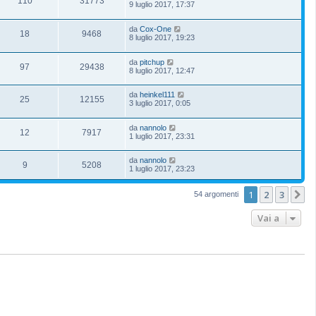
110
31773
9 luglio 2017, 17:37
da
Cox-One
18
9468
8 luglio 2017, 19:23
da
pitchup
97
29438
8 luglio 2017, 12:47
da
heinkel111
25
12155
3 luglio 2017, 0:05
da
nannolo
12
7917
1 luglio 2017, 23:31
da
nannolo
9
5208
1 luglio 2017, 23:23
1
2
3
P
54 argomenti
Vai a