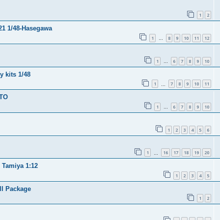
1
2
 21 1/48-Hasegawa
1
8
9
10
11
12
…
1
6
7
8
9
10
…
 kits 1/48
1
7
8
9
10
11
…
ITO
1
6
7
8
9
10
…
1
2
3
4
5
6
1
16
17
18
19
20
…
- Tamiya 1:12
1
2
3
4
5
ll Package
1
2