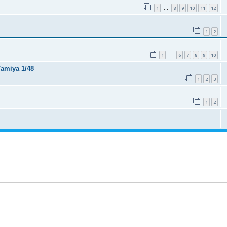
1
8
9
10
11
12
…
1
2
1
6
7
8
9
10
…
Tamiya 1/48
1
2
3
1
2