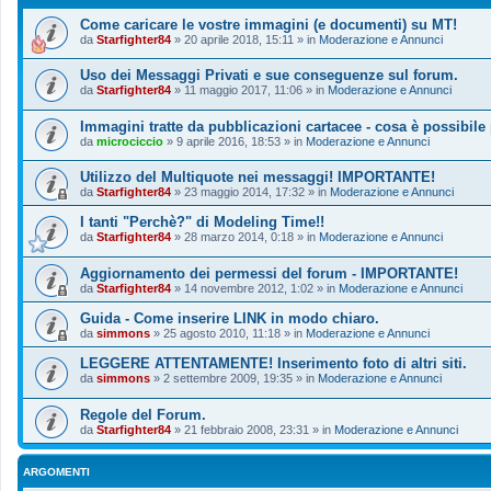
Come caricare le vostre immagini (e documenti) su MT!
da
Starfighter84
»
20 aprile 2018, 15:11
» in
Moderazione e Annunci
Uso dei Messaggi Privati e sue conseguenze sul forum.
da
Starfighter84
»
11 maggio 2017, 11:06
» in
Moderazione e Annunci
Immagini tratte da pubblicazioni cartacee - cosa è possibile
da
microciccio
»
9 aprile 2016, 18:53
» in
Moderazione e Annunci
Utilizzo del Multiquote nei messaggi! IMPORTANTE!
da
Starfighter84
»
23 maggio 2014, 17:32
» in
Moderazione e Annunci
I tanti "Perchè?" di Modeling Time!!
da
Starfighter84
»
28 marzo 2014, 0:18
» in
Moderazione e Annunci
Aggiornamento dei permessi del forum - IMPORTANTE!
da
Starfighter84
»
14 novembre 2012, 1:02
» in
Moderazione e Annunci
Guida - Come inserire LINK in modo chiaro.
da
simmons
»
25 agosto 2010, 11:18
» in
Moderazione e Annunci
LEGGERE ATTENTAMENTE! Inserimento foto di altri siti.
da
simmons
»
2 settembre 2009, 19:35
» in
Moderazione e Annunci
Regole del Forum.
da
Starfighter84
»
21 febbraio 2008, 23:31
» in
Moderazione e Annunci
ARGOMENTI