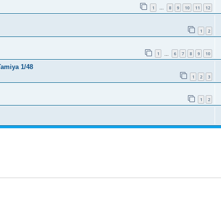
1
8
9
10
11
12
…
1
2
1
6
7
8
9
10
…
Tamiya 1/48
1
2
3
1
2