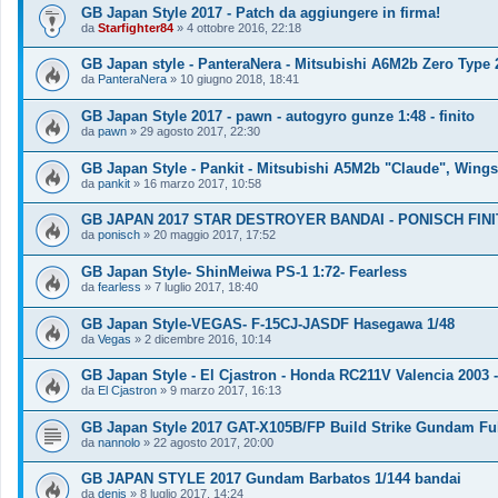
GB Japan Style 2017 - Patch da aggiungere in firma!
da
Starfighter84
»
4 ottobre 2016, 22:18
GB Japan style - PanteraNera - Mitsubishi A6M2b Zero Type
da
PanteraNera
»
10 giugno 2018, 18:41
GB Japan Style 2017 - pawn - autogyro gunze 1:48 - finito
da
pawn
»
29 agosto 2017, 22:30
GB Japan Style - Pankit - Mitsubishi A5M2b "Claude", Wingsy
da
pankit
»
16 marzo 2017, 10:58
GB JAPAN 2017 STAR DESTROYER BANDAI - PONISCH FIN
da
ponisch
»
20 maggio 2017, 17:52
GB Japan Style- ShinMeiwa PS-1 1:72- Fearless
da
fearless
»
7 luglio 2017, 18:40
GB Japan Style-VEGAS- F-15CJ-JASDF Hasegawa 1/48
da
Vegas
»
2 dicembre 2016, 10:14
GB Japan Style - El Cjastron - Honda RC211V Valencia 2003 
da
El Cjastron
»
9 marzo 2017, 16:13
GB Japan Style 2017 GAT-X105B/FP Build Strike Gundam Fu
da
nannolo
»
22 agosto 2017, 20:00
GB JAPAN STYLE 2017 Gundam Barbatos 1/144 bandai
da
denis
»
8 luglio 2017, 14:24