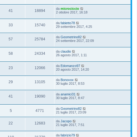
da
microciccio
41
18894
2 ottobre 2017, 16:18
da
fabietto78
33
15740
29 settembre 2017, 4:25
da
Geometrino82
57
25784
24 settembre 2017, 22:09
da
claudio
58
24334
26 agosto 2017, 1:11
da
Edomanzo97
23
12066
20 agosto 2017, 14:20
da
Bonovox
29
13105
30 luglio 2017, 8:53
da
anamici31
41
19090
30 luglio 2017, 8:47
da
Geometrino82
5
4771
21 luglio 2017, 23:09
da
Jacopo
22
12683
21 luglio 2017, 7:51
da
fabrizio79