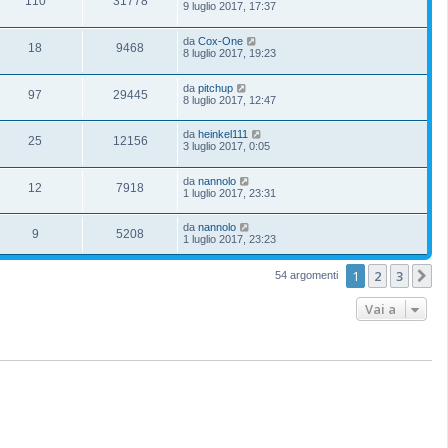
110
31778
9 luglio 2017, 17:37
da
Cox-One
18
9468
8 luglio 2017, 19:23
da
pitchup
97
29445
8 luglio 2017, 12:47
da
heinkel111
25
12156
3 luglio 2017, 0:05
da
nannolo
12
7918
1 luglio 2017, 23:31
da
nannolo
9
5208
1 luglio 2017, 23:23
1
2
3
P
54 argomenti
Vai a