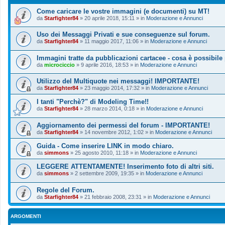
Come caricare le vostre immagini (e documenti) su MT!
da
Starfighter84
»
20 aprile 2018, 15:11
» in
Moderazione e Annunci
Uso dei Messaggi Privati e sue conseguenze sul forum.
da
Starfighter84
»
11 maggio 2017, 11:06
» in
Moderazione e Annunci
Immagini tratte da pubblicazioni cartacee - cosa è possibile
da
microciccio
»
9 aprile 2016, 18:53
» in
Moderazione e Annunci
Utilizzo del Multiquote nei messaggi! IMPORTANTE!
da
Starfighter84
»
23 maggio 2014, 17:32
» in
Moderazione e Annunci
I tanti "Perchè?" di Modeling Time!!
da
Starfighter84
»
28 marzo 2014, 0:18
» in
Moderazione e Annunci
Aggiornamento dei permessi del forum - IMPORTANTE!
da
Starfighter84
»
14 novembre 2012, 1:02
» in
Moderazione e Annunci
Guida - Come inserire LINK in modo chiaro.
da
simmons
»
25 agosto 2010, 11:18
» in
Moderazione e Annunci
LEGGERE ATTENTAMENTE! Inserimento foto di altri siti.
da
simmons
»
2 settembre 2009, 19:35
» in
Moderazione e Annunci
Regole del Forum.
da
Starfighter84
»
21 febbraio 2008, 23:31
» in
Moderazione e Annunci
ARGOMENTI