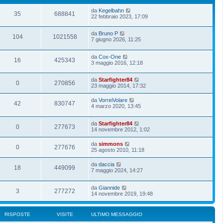
da
Kegelbahn
35
688841
22 febbraio 2023, 17:09
da
Bruno P
104
1021558
7 giugno 2026, 11:25
da
Cox-One
16
425343
3 maggio 2016, 12:18
da
Starfighter84
0
270856
23 maggio 2014, 17:32
da
VorreiVolare
42
830747
4 marzo 2020, 13:45
da
Starfighter84
0
277673
14 novembre 2012, 1:02
da
simmons
0
277676
25 agosto 2010, 11:18
da
daccia
18
449099
7 maggio 2024, 14:27
da
Giannide
3
277272
14 novembre 2019, 19:48
RISPOSTE
VISITE
ULTIMO MESSAGGIO