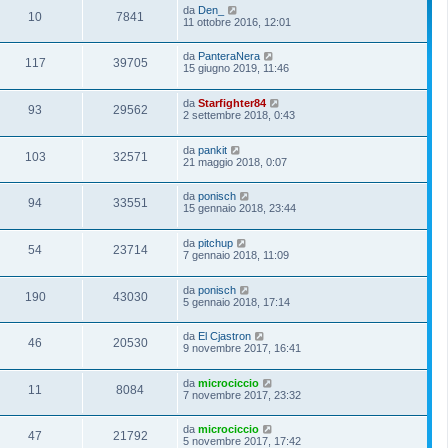
da
Den_
10
7841
11 ottobre 2016, 12:01
da
PanteraNera
117
39705
15 giugno 2019, 11:46
da
Starfighter84
93
29562
2 settembre 2018, 0:43
da
pankit
103
32571
21 maggio 2018, 0:07
da
ponisch
94
33551
15 gennaio 2018, 23:44
da
pitchup
54
23714
7 gennaio 2018, 11:09
da
ponisch
190
43030
5 gennaio 2018, 17:14
da
El Cjastron
46
20530
9 novembre 2017, 16:41
da
microciccio
11
8084
7 novembre 2017, 23:32
da
microciccio
47
21792
5 novembre 2017, 17:42