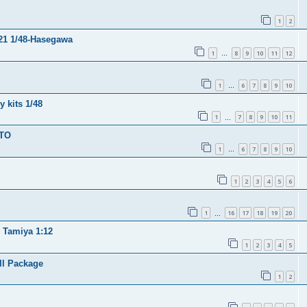
1
2
 21 1/48-Hasegawa
1
8
9
10
11
12
…
1
6
7
8
9
10
…
 kits 1/48
1
7
8
9
10
11
…
ITO
1
6
7
8
9
10
…
1
2
3
4
5
6
1
16
17
18
19
20
…
- Tamiya 1:12
1
2
3
4
5
ll Package
1
2