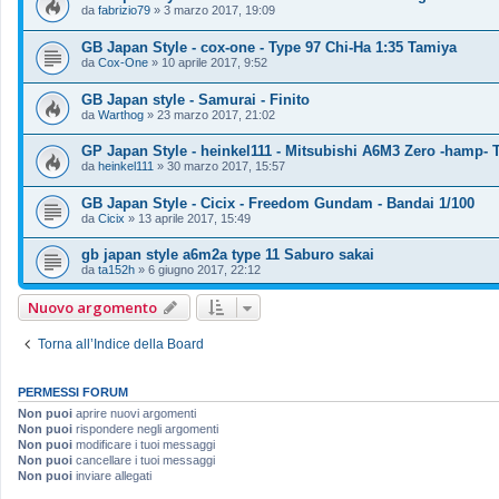
da
fabrizio79
»
3 marzo 2017, 19:09
GB Japan Style - cox-one - Type 97 Chi-Ha 1:35 Tamiya
da
Cox-One
»
10 aprile 2017, 9:52
GB Japan style - Samurai - Finito
da
Warthog
»
23 marzo 2017, 21:02
GP Japan Style - heinkel111 - Mitsubishi A6M3 Zero -hamp- 
da
heinkel111
»
30 marzo 2017, 15:57
GB Japan Style - Cicix - Freedom Gundam - Bandai 1/100
da
Cicix
»
13 aprile 2017, 15:49
gb japan style a6m2a type 11 Saburo sakai
da
ta152h
»
6 giugno 2017, 22:12
Nuovo argomento
Torna all’Indice della Board
PERMESSI FORUM
Non puoi
aprire nuovi argomenti
Non puoi
rispondere negli argomenti
Non puoi
modificare i tuoi messaggi
Non puoi
cancellare i tuoi messaggi
Non puoi
inviare allegati