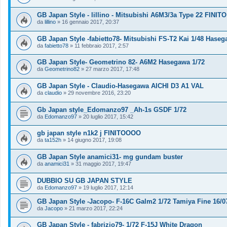
GB Japan Style - lillino - Mitsubishi A6M3/3a Type 22 FINITO
da
lillino
»
16 gennaio 2017, 20:37
GB Japan Style -fabietto78- Mitsubishi FS-T2 Kai 1/48 Hase
da
fabietto78
»
11 febbraio 2017, 2:57
GB Japan Style- Geometrino 82- A6M2 Hasegawa 1/72
da
Geometrino82
»
27 marzo 2017, 17:48
GB Japan Style - Claudio-Hasegawa AICHI D3 A1 VAL
da
claudio
»
29 novembre 2016, 23:20
Gb Japan style_Edomanzo97 _Ah-1s GSDF 1/72
da
Edomanzo97
»
20 luglio 2017, 15:42
gb japan style n1k2 j FINITOOOO
da
ta152h
»
14 giugno 2017, 19:08
GB Japan Style anamici31- mg gundam buster
da
anamici31
»
31 maggio 2017, 19:47
DUBBIO SU GB JAPAN STYLE
da
Edomanzo97
»
19 luglio 2017, 12:14
GB Japan Style -Jacopo- F-16C Galm2 1/72 Tamiya Fine 16/0
da
Jacopo
»
21 marzo 2017, 22:24
GB Japan Style - fabrizio79- 1/72 F-15J White Dragon