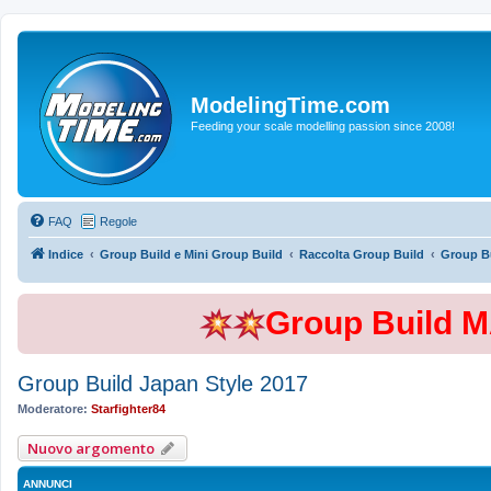
ModelingTime.com
Feeding your scale modelling passion since 2008!
FAQ
Regole
Indice
Group Build e Mini Group Build
Raccolta Group Build
Group Bu
Group Build 
Group Build Japan Style 2017
Moderatore:
Starfighter84
Nuovo argomento
ANNUNCI