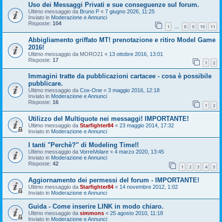
Uso dei Messaggi Privati e sue conseguenze sul forum.
Ultimo messaggio da
Bruno P
«
7 giugno 2026, 11:25
Inviato in
Moderazione e Annunci
Risposte:
104
1
8
9
10
11
…
Abbigliamento griffato MT! prenotazione e ritiro Model Game
2016!
Ultimo messaggio da
MORO21
«
13 ottobre 2016, 13:01
Risposte:
17
1
2
Immagini tratte da pubblicazioni cartacee - cosa è possibile
pubblicare.
Ultimo messaggio da
Cox-One
«
3 maggio 2016, 12:18
Inviato in
Moderazione e Annunci
Risposte:
16
1
2
Utilizzo del Multiquote nei messaggi! IMPORTANTE!
Ultimo messaggio da
Starfighter84
«
23 maggio 2014, 17:32
Inviato in
Moderazione e Annunci
I tanti "Perchè?" di Modeling Time!!
Ultimo messaggio da
VorreiVolare
«
4 marzo 2020, 13:45
Inviato in
Moderazione e Annunci
Risposte:
42
1
2
3
4
5
Aggiornamento dei permessi del forum - IMPORTANTE!
Ultimo messaggio da
Starfighter84
«
14 novembre 2012, 1:02
Inviato in
Moderazione e Annunci
Guida - Come inserire LINK in modo chiaro.
Ultimo messaggio da
simmons
«
25 agosto 2010, 11:18
Inviato in
Moderazione e Annunci