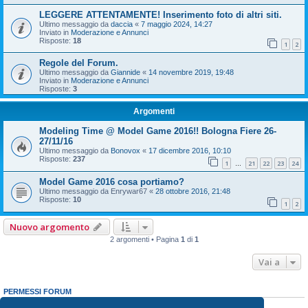
LEGGERE ATTENTAMENTE! Inserimento foto di altri siti.
Ultimo messaggio da
daccia
«
7 maggio 2024, 14:27
Inviato in
Moderazione e Annunci
Risposte:
18
1
2
Regole del Forum.
Ultimo messaggio da
Giannide
«
14 novembre 2019, 19:48
Inviato in
Moderazione e Annunci
Risposte:
3
Argomenti
Modeling Time @ Model Game 2016!! Bologna Fiere 26-
27/11/16
Ultimo messaggio da
Bonovox
«
17 dicembre 2016, 10:10
Risposte:
237
1
21
22
23
24
…
Model Game 2016 cosa portiamo?
Ultimo messaggio da
Enrywar67
«
28 ottobre 2016, 21:48
Risposte:
10
1
2
Nuovo argomento
2 argomenti • Pagina
1
di
1
Vai a
PERMESSI FORUM
Non puoi
aprire nuovi argomenti