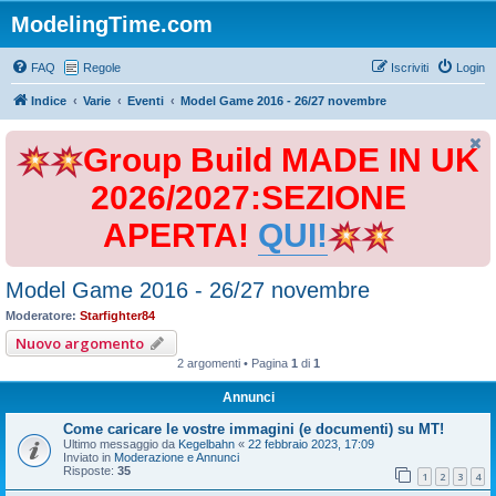
ModelingTime.com
FAQ
Regole
Iscriviti
Login
Indice
Varie
Eventi
Model Game 2016 - 26/27 novembre
Group Build MADE IN UK
2026/2027:SEZIONE
APERTA!
QUI!
Model Game 2016 - 26/27 novembre
Moderatore:
Starfighter84
Nuovo argomento
2 argomenti • Pagina
1
di
1
Annunci
Come caricare le vostre immagini (e documenti) su MT!
Ultimo messaggio da
Kegelbahn
«
22 febbraio 2023, 17:09
Inviato in
Moderazione e Annunci
Risposte:
35
1
2
3
4