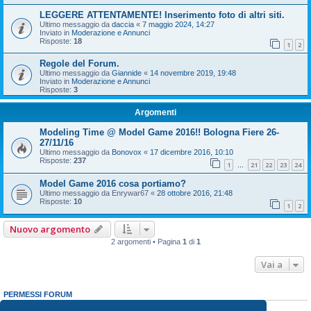
LEGGERE ATTENTAMENTE! Inserimento foto di altri siti.
Ultimo messaggio da
daccia
«
7 maggio 2024, 14:27
Inviato in
Moderazione e Annunci
Risposte:
18
1
2
Regole del Forum.
Ultimo messaggio da
Giannide
«
14 novembre 2019, 19:48
Inviato in
Moderazione e Annunci
Risposte:
3
Argomenti
Modeling Time @ Model Game 2016!! Bologna Fiere 26-
27/11/16
Ultimo messaggio da
Bonovox
«
17 dicembre 2016, 10:10
Risposte:
237
1
21
22
23
24
…
Model Game 2016 cosa portiamo?
Ultimo messaggio da
Enrywar67
«
28 ottobre 2016, 21:48
Risposte:
10
1
2
Nuovo argomento
2 argomenti • Pagina
1
di
1
Vai a
PERMESSI FORUM
Non puoi
aprire nuovi argomenti