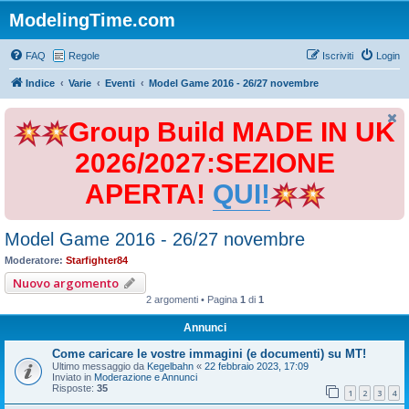
ModelingTime.com
FAQ
Regole
Iscriviti
Login
Indice
Varie
Eventi
Model Game 2016 - 26/27 novembre
Group Build MADE IN UK
2026/2027:SEZIONE
APERTA!
QUI!
Model Game 2016 - 26/27 novembre
Moderatore:
Starfighter84
Nuovo argomento
2 argomenti • Pagina
1
di
1
Annunci
Come caricare le vostre immagini (e documenti) su MT!
Ultimo messaggio da
Kegelbahn
«
22 febbraio 2023, 17:09
Inviato in
Moderazione e Annunci
Risposte:
35
1
2
3
4