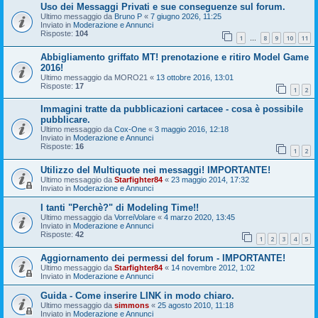
Uso dei Messaggi Privati e sue conseguenze sul forum.
Ultimo messaggio da
Bruno P
«
7 giugno 2026, 11:25
Inviato in
Moderazione e Annunci
Risposte:
104
1
8
9
10
11
…
Abbigliamento griffato MT! prenotazione e ritiro Model Game
2016!
Ultimo messaggio da
MORO21
«
13 ottobre 2016, 13:01
Risposte:
17
1
2
Immagini tratte da pubblicazioni cartacee - cosa è possibile
pubblicare.
Ultimo messaggio da
Cox-One
«
3 maggio 2016, 12:18
Inviato in
Moderazione e Annunci
Risposte:
16
1
2
Utilizzo del Multiquote nei messaggi! IMPORTANTE!
Ultimo messaggio da
Starfighter84
«
23 maggio 2014, 17:32
Inviato in
Moderazione e Annunci
I tanti "Perchè?" di Modeling Time!!
Ultimo messaggio da
VorreiVolare
«
4 marzo 2020, 13:45
Inviato in
Moderazione e Annunci
Risposte:
42
1
2
3
4
5
Aggiornamento dei permessi del forum - IMPORTANTE!
Ultimo messaggio da
Starfighter84
«
14 novembre 2012, 1:02
Inviato in
Moderazione e Annunci
Guida - Come inserire LINK in modo chiaro.
Ultimo messaggio da
simmons
«
25 agosto 2010, 11:18
Inviato in
Moderazione e Annunci