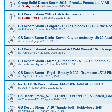
Group Build Desert Storm 2016 - Pronti... Partenza.... VIA!!
da
Starfighter84
»
26 novembre 2015, 9:48
GB Desert Storm 2016 - Patch da inserire in firma!
da
Starfighter84
»
2 dicembre 2015, 17:22
GB Desert Storm - Folgore - CH 47 Chinook HC.1 - Airfix 1/72
da
Folgore
»
13 novembre 2016, 22:45
GB Desert Storm-Denis- Kuwait City us embassy. Uh-60 Aca
da
denis
»
6 giugno 2016, 13:27
GB Desert Storm-PanteraNera-F-4G Wild Weasel 1/48 Hasegaw
da
PanteraNera
»
27 luglio 2016, 21:52
GB Desert Storm - Mattia_Eurofighter - A10-A Thunderbolt - It
da
mattia_eurofighter
»
3 dicembre 2015, 14:37
GB Desert Storm - Rigel - Bradey M2A2 - Trumpeter 1/742 FIN
da
Rigel
»
4 settembre 2016, 15:09
Re: GB 2016 Desert Storm: MiG-23BN Tallil AB - FINITO
da
Den_
»
30 novembre 2015, 12:32
Gb Desert Storm_A-10 "CHOPPER POPPER" 1/72 Italeri_E
da
Edomanzo97
»
17 agosto 2016, 14:21
GB Desert Storm - A-10 Thunderbolt - Hobbyboss 1/48
da
anamici31
»
16 agosto 2016, 20:01