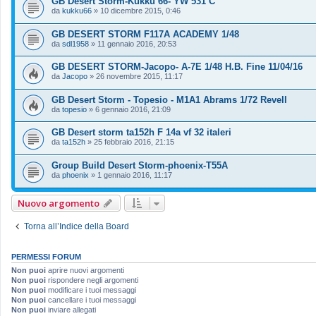
GB Desert Storm-Kukku 66- YW 531 C
da
kukku66
»
10 dicembre 2015, 0:46
GB DESERT STORM F117A ACADEMY 1/48
da
sdl1958
»
11 gennaio 2016, 20:53
GB DESERT STORM-Jacopo- A-7E 1/48 H.B. Fine 11/04/16
da
Jacopo
»
26 novembre 2015, 11:17
GB Desert Storm - Topesio - M1A1 Abrams 1/72 Revell
da
topesio
»
6 gennaio 2016, 21:09
GB Desert storm ta152h F 14a vf 32 italeri
da
ta152h
»
25 febbraio 2016, 21:15
Group Build Desert Storm-phoenix-T55A
da
phoenix
»
1 gennaio 2016, 11:17
Nuovo argomento
Torna all’Indice della Board
PERMESSI FORUM
Non puoi
aprire nuovi argomenti
Non puoi
rispondere negli argomenti
Non puoi
modificare i tuoi messaggi
Non puoi
cancellare i tuoi messaggi
Non puoi
inviare allegati