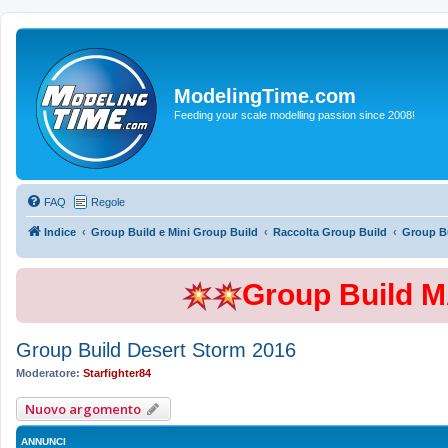
ModelingTime.com
Feeding your scale modelling passion since 2008!
FAQ
Regole
Indice
Group Build e Mini Group Build
Raccolta Group Build
Group Bu
Group Build 
Group Build Desert Storm 2016
Moderatore:
Starfighter84
Nuovo argomento
ANNUNCI