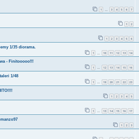
1
3
4
5
6
7
…
1
2
1
2
3
4
5
6
demy 1/35 diorama.
1
10
11
12
13
14
…
a - Finitooooo!!!
1
12
13
14
15
16
…
aleri 1/48
1
19
20
21
22
23
…
ITO!!!!
1
2
3
4
5
1
13
14
15
16
17
…
domanzo97
1
2
3