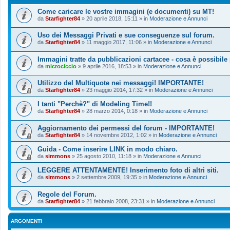
Come caricare le vostre immagini (e documenti) su MT!
da
Starfighter84
»
20 aprile 2018, 15:11
» in
Moderazione e Annunci
Uso dei Messaggi Privati e sue conseguenze sul forum.
da
Starfighter84
»
11 maggio 2017, 11:06
» in
Moderazione e Annunci
Immagini tratte da pubblicazioni cartacee - cosa è possibile
da
microciccio
»
9 aprile 2016, 18:53
» in
Moderazione e Annunci
Utilizzo del Multiquote nei messaggi! IMPORTANTE!
da
Starfighter84
»
23 maggio 2014, 17:32
» in
Moderazione e Annunci
I tanti "Perchè?" di Modeling Time!!
da
Starfighter84
»
28 marzo 2014, 0:18
» in
Moderazione e Annunci
Aggiornamento dei permessi del forum - IMPORTANTE!
da
Starfighter84
»
14 novembre 2012, 1:02
» in
Moderazione e Annunci
Guida - Come inserire LINK in modo chiaro.
da
simmons
»
25 agosto 2010, 11:18
» in
Moderazione e Annunci
LEGGERE ATTENTAMENTE! Inserimento foto di altri siti.
da
simmons
»
2 settembre 2009, 19:35
» in
Moderazione e Annunci
Regole del Forum.
da
Starfighter84
»
21 febbraio 2008, 23:31
» in
Moderazione e Annunci
ARGOMENTI