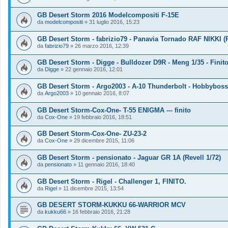
GB Desert Storm 2016 Modelcompositi F-15E
da
modelcompositi
»
31 luglio 2016, 15:23
GB Desert Storm - fabrizio79 - Panavia Tornado RAF NIKKI (R
da
fabrizio79
»
26 marzo 2016, 12:39
GB Desert Storm - Digge - Bulldozer D9R - Meng 1/35 - Finit
da
Digge
»
22 gennaio 2016, 12:01
GB Desert Storm - Argo2003 - A-10 Thunderbolt - Hobbyboss
da
Argo2003
»
10 gennaio 2016, 8:07
GB Desert Storm-Cox-One- T-55 ENIGMA --- finito
da
Cox-One
»
19 febbraio 2016, 18:51
GB Desert Storm-Cox-One- ZU-23-2
da
Cox-One
»
29 dicembre 2015, 11:06
GB Desert Storm - pensionato - Jaguar GR 1A (Revell 1/72)
da
pensionato
»
11 gennaio 2016, 18:40
GB Desert Storm - Rigel - Challenger 1, FINITO.
da
Rigel
»
11 dicembre 2015, 13:54
GB DESERT STORM-KUKKU 66-WARRIOR MCV
da
kukku66
»
16 febbraio 2016, 21:28