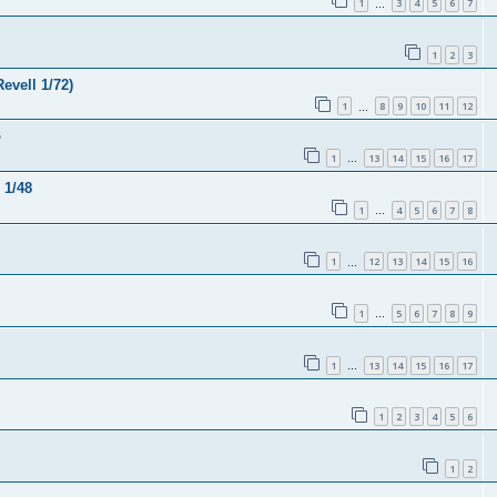
1
3
4
5
6
7
…
1
2
3
evell 1/72)
1
8
9
10
11
12
…
o
1
13
14
15
16
17
…
 1/48
1
4
5
6
7
8
…
1
12
13
14
15
16
…
1
5
6
7
8
9
…
1
13
14
15
16
17
…
1
2
3
4
5
6
1
2