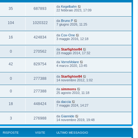
da
Kegelbahn
35
687893
22 febbraio 2023, 17:09
da
Bruno P
104
1020322
7 giugno 2026, 11:25
da
Cox-One
16
424834
3 maggio 2016, 12:18
da
Starfighter84
0
270562
23 maggio 2014, 17:32
da
VorreiVolare
42
829754
4 marzo 2020, 13:45
da
Starfighter84
0
277388
14 novembre 2012, 1:02
da
simmons
0
277388
25 agosto 2010, 11:18
da
daccia
18
448424
7 maggio 2024, 14:27
da
Giannide
3
276988
14 novembre 2019, 19:48
RISPOSTE
VISITE
ULTIMO MESSAGGIO