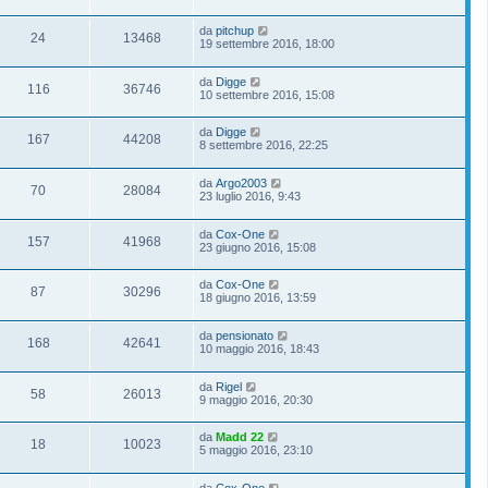
da
pitchup
24
13468
19 settembre 2016, 18:00
da
Digge
116
36746
10 settembre 2016, 15:08
da
Digge
167
44208
8 settembre 2016, 22:25
da
Argo2003
70
28084
23 luglio 2016, 9:43
da
Cox-One
157
41968
23 giugno 2016, 15:08
da
Cox-One
87
30296
18 giugno 2016, 13:59
da
pensionato
168
42641
10 maggio 2016, 18:43
da
Rigel
58
26013
9 maggio 2016, 20:30
da
Madd 22
18
10023
5 maggio 2016, 23:10
da
Cox-One