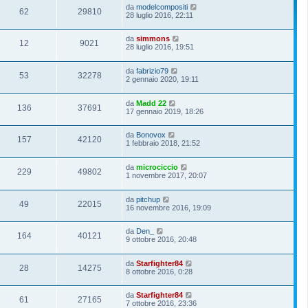
da
modelcompositi
62
29810
28 luglio 2016, 22:11
da
simmons
12
9021
28 luglio 2016, 19:51
da
fabrizio79
53
32278
2 gennaio 2020, 19:11
da
Madd 22
136
37691
17 gennaio 2019, 18:26
da
Bonovox
157
42120
1 febbraio 2018, 21:52
da
microciccio
229
49802
1 novembre 2017, 20:07
da
pitchup
49
22015
16 novembre 2016, 19:09
da
Den_
164
40121
9 ottobre 2016, 20:48
da
Starfighter84
28
14275
8 ottobre 2016, 0:28
da
Starfighter84
61
27165
7 ottobre 2016, 23:36