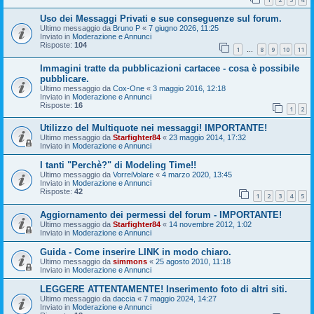
Uso dei Messaggi Privati e sue conseguenze sul forum.
Ultimo messaggio da
Bruno P
«
7 giugno 2026, 11:25
Inviato in
Moderazione e Annunci
Risposte:
104
1
8
9
10
11
…
Immagini tratte da pubblicazioni cartacee - cosa è possibile
pubblicare.
Ultimo messaggio da
Cox-One
«
3 maggio 2016, 12:18
Inviato in
Moderazione e Annunci
Risposte:
16
1
2
Utilizzo del Multiquote nei messaggi! IMPORTANTE!
Ultimo messaggio da
Starfighter84
«
23 maggio 2014, 17:32
Inviato in
Moderazione e Annunci
I tanti "Perchè?" di Modeling Time!!
Ultimo messaggio da
VorreiVolare
«
4 marzo 2020, 13:45
Inviato in
Moderazione e Annunci
Risposte:
42
1
2
3
4
5
Aggiornamento dei permessi del forum - IMPORTANTE!
Ultimo messaggio da
Starfighter84
«
14 novembre 2012, 1:02
Inviato in
Moderazione e Annunci
Guida - Come inserire LINK in modo chiaro.
Ultimo messaggio da
simmons
«
25 agosto 2010, 11:18
Inviato in
Moderazione e Annunci
LEGGERE ATTENTAMENTE! Inserimento foto di altri siti.
Ultimo messaggio da
daccia
«
7 maggio 2024, 14:27
Inviato in
Moderazione e Annunci