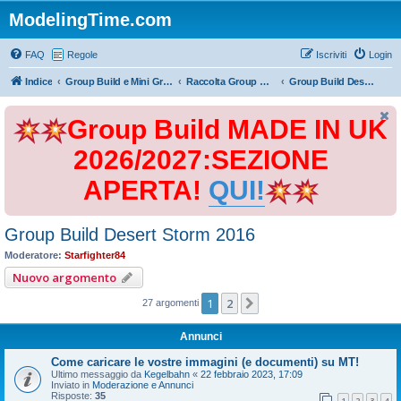
ModelingTime.com
FAQ
Regole
Iscriviti
Login
Indice
Group Build e Mini Group Build
Raccolta Group Build
Group Build Desert Storm 2016
Group Build MADE IN UK
2026/2027:SEZIONE
APERTA!
QUI!
Group Build Desert Storm 2016
Moderatore:
Starfighter84
Nuovo argomento
1
2
Prossimo
27 argomenti
Annunci
Come caricare le vostre immagini (e documenti) su MT!
Ultimo messaggio da
Kegelbahn
«
22 febbraio 2023, 17:09
Inviato in
Moderazione e Annunci
Risposte:
35
1
2
3
4