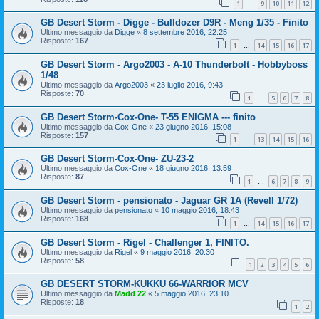
1
9
10
11
12
…
GB Desert Storm - Digge - Bulldozer D9R - Meng 1/35 - Finito
Ultimo messaggio da
Digge
«
8 settembre 2016, 22:25
Risposte:
167
1
14
15
16
17
…
GB Desert Storm - Argo2003 - A-10 Thunderbolt - Hobbyboss
1/48
Ultimo messaggio da
Argo2003
«
23 luglio 2016, 9:43
Risposte:
70
1
5
6
7
8
…
GB Desert Storm-Cox-One- T-55 ENIGMA --- finito
Ultimo messaggio da
Cox-One
«
23 giugno 2016, 15:08
Risposte:
157
1
13
14
15
16
…
GB Desert Storm-Cox-One- ZU-23-2
Ultimo messaggio da
Cox-One
«
18 giugno 2016, 13:59
Risposte:
87
1
6
7
8
9
…
GB Desert Storm - pensionato - Jaguar GR 1A (Revell 1/72)
Ultimo messaggio da
pensionato
«
10 maggio 2016, 18:43
Risposte:
168
1
14
15
16
17
…
GB Desert Storm - Rigel - Challenger 1, FINITO.
Ultimo messaggio da
Rigel
«
9 maggio 2016, 20:30
Risposte:
58
1
2
3
4
5
6
GB DESERT STORM-KUKKU 66-WARRIOR MCV
Ultimo messaggio da
Madd 22
«
5 maggio 2016, 23:10
Risposte:
18
1
2