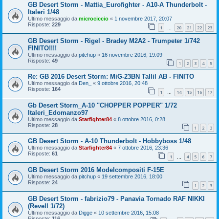
GB Desert Storm - Mattia_Eurofighter - A10-A Thunderbolt -
Italeri 1/48
Ultimo messaggio da
microciccio
«
1 novembre 2017, 20:07
Risposte:
229
1
20
21
22
23
…
GB Desert Storm - Rigel - Bradey M2A2 - Trumpeter 1/742
FINITO!!!!
Ultimo messaggio da
pitchup
«
16 novembre 2016, 19:09
Risposte:
49
1
2
3
4
5
Re: GB 2016 Desert Storm: MiG-23BN Tallil AB - FINITO
Ultimo messaggio da
Den_
«
9 ottobre 2016, 20:48
Risposte:
164
1
14
15
16
17
…
Gb Desert Storm_A-10 "CHOPPER POPPER" 1/72
Italeri_Edomanzo97
Ultimo messaggio da
Starfighter84
«
8 ottobre 2016, 0:28
Risposte:
28
1
2
3
GB Desert Storm - A-10 Thunderbolt - Hobbyboss 1/48
Ultimo messaggio da
Starfighter84
«
7 ottobre 2016, 23:36
Risposte:
61
1
4
5
6
7
…
GB Desert Storm 2016 Modelcompositi F-15E
Ultimo messaggio da
pitchup
«
19 settembre 2016, 18:00
Risposte:
24
1
2
3
GB Desert Storm - fabrizio79 - Panavia Tornado RAF NIKKI
(Revell 1/72)
Ultimo messaggio da
Digge
«
10 settembre 2016, 15:08
Risposte:
116