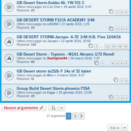
GB Desert Storm-Kukku 66- YW 531 C
Ultimo messaggio da
Cox-One
«
28 aprile 2016, 9:47
Risposte:
23
1
2
3
GB DESERT STORM F117A ACADEMY 1/48
Ultimo messaggio da
sdl1958
«
27 aprile 2016, 1:25
Risposte:
23
1
2
3
GB DESERT STORM-Jacopo- A-7E 1/48 H.B. Fine 11/04/16
Ultimo messaggio da
Jacopo
«
12 aprile 2016, 20:55
Risposte:
141
1
12
13
14
15
…
GB Desert Storm - Topesio - M1A1 Abrams 1/72 Revell
Ultimo messaggio da
Starfighter84
«
30 marzo 2016, 7:37
Risposte:
60
1
4
5
6
7
…
GB Desert storm ta152h F 14a vf 32 italeri
Ultimo messaggio da
lillino
«
3 marzo 2016, 9:27
Risposte:
11
1
2
Group Build Desert Storm-phoenix-T55A
Ultimo messaggio da
Digge
«
25 gennaio 2016, 13:06
Risposte:
20
1
2
3
Nuovo argomento
1
2
Prossimo
27 argomenti
Vai a