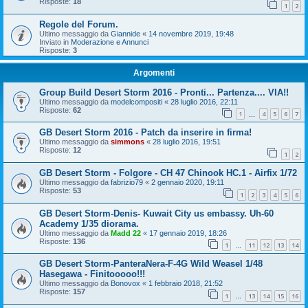
Risposte:
18
1
2
Regole del Forum.
Ultimo messaggio da
Giannide
«
14 novembre 2019, 19:48
Inviato in
Moderazione e Annunci
Risposte:
3
Argomenti
Group Build Desert Storm 2016 - Pronti... Partenza.... VIA!!
Ultimo messaggio da
modelcompositi
«
28 luglio 2016, 22:11
Risposte:
62
1
4
5
6
7
…
GB Desert Storm 2016 - Patch da inserire in firma!
Ultimo messaggio da
simmons
«
28 luglio 2016, 19:51
Risposte:
12
1
2
GB Desert Storm - Folgore - CH 47 Chinook HC.1 - Airfix 1/72
Ultimo messaggio da
fabrizio79
«
2 gennaio 2020, 19:11
Risposte:
53
1
2
3
4
5
6
GB Desert Storm-Denis- Kuwait City us embassy. Uh-60
Academy 1/35 diorama.
Ultimo messaggio da
Madd 22
«
17 gennaio 2019, 18:26
Risposte:
136
1
11
12
13
14
…
GB Desert Storm-PanteraNera-F-4G Wild Weasel 1/48
Hasegawa - Finitooooo!!!
Ultimo messaggio da
Bonovox
«
1 febbraio 2018, 21:52
Risposte:
157
1
13
14
15
16
…