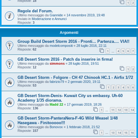
Risposte:
18
1
2
Regole del Forum.
Ultimo messaggio da
Giannide
«
14 novembre 2019, 19:48
Inviato in
Moderazione e Annunci
Risposte:
3
Argomenti
Group Build Desert Storm 2016 - Pronti... Partenza.... VIA!!
Ultimo messaggio da
modelcompositi
«
28 luglio 2016, 22:11
Risposte:
62
1
4
5
6
7
…
GB Desert Storm 2016 - Patch da inserire in firma!
Ultimo messaggio da
simmons
«
28 luglio 2016, 19:51
Risposte:
12
1
2
GB Desert Storm - Folgore - CH 47 Chinook HC.1 - Airfix 1/72
Ultimo messaggio da
fabrizio79
«
2 gennaio 2020, 19:11
Risposte:
53
1
2
3
4
5
6
GB Desert Storm-Denis- Kuwait City us embassy. Uh-60
Academy 1/35 diorama.
Ultimo messaggio da
Madd 22
«
17 gennaio 2019, 18:26
Risposte:
136
1
11
12
13
14
…
GB Desert Storm-PanteraNera-F-4G Wild Weasel 1/48
Hasegawa - Finitooooo!!!
Ultimo messaggio da
Bonovox
«
1 febbraio 2018, 21:52
Risposte:
157
1
13
14
15
16
…