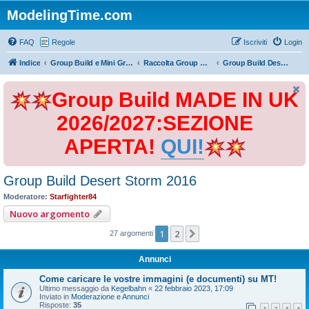
ModelingTime.com
FAQ
Regole
Iscriviti
Login
Indice
Group Build e Mini Group Build
Raccolta Group Build
Group Build Desert Storm 2016
Group Build MADE IN UK
2026/2027:SEZIONE
APERTA!
QUI!
Group Build Desert Storm 2016
Moderatore:
Starfighter84
Nuovo argomento
1
2
Prossimo
27 argomenti
Annunci
Come caricare le vostre immagini (e documenti) su MT!
Ultimo messaggio da
Kegelbahn
«
22 febbraio 2023, 17:09
Inviato in
Moderazione e Annunci
Risposte:
35
1
2
3
4