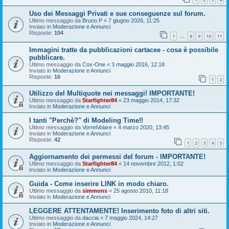
Uso dei Messaggi Privati e sue conseguenze sul forum.
Ultimo messaggio da
Bruno P
«
7 giugno 2026, 11:25
Inviato in
Moderazione e Annunci
Risposte:
104
1
8
9
10
11
…
Immagini tratte da pubblicazioni cartacee - cosa è possibile
pubblicare.
Ultimo messaggio da
Cox-One
«
3 maggio 2016, 12:18
Inviato in
Moderazione e Annunci
Risposte:
16
1
2
Utilizzo del Multiquote nei messaggi! IMPORTANTE!
Ultimo messaggio da
Starfighter84
«
23 maggio 2014, 17:32
Inviato in
Moderazione e Annunci
I tanti "Perchè?" di Modeling Time!!
Ultimo messaggio da
VorreiVolare
«
4 marzo 2020, 13:45
Inviato in
Moderazione e Annunci
Risposte:
42
1
2
3
4
5
Aggiornamento dei permessi del forum - IMPORTANTE!
Ultimo messaggio da
Starfighter84
«
14 novembre 2012, 1:02
Inviato in
Moderazione e Annunci
Guida - Come inserire LINK in modo chiaro.
Ultimo messaggio da
simmons
«
25 agosto 2010, 11:18
Inviato in
Moderazione e Annunci
LEGGERE ATTENTAMENTE! Inserimento foto di altri siti.
Ultimo messaggio da
daccia
«
7 maggio 2024, 14:27
Inviato in
Moderazione e Annunci