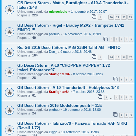
GB Desert Storm - Mattia_Eurofighter - A10-A Thunderbolt -
Italeri 1/48
Ultimo messaggio da
microciccio
«
1 novembre 2017, 20:07
Risposte:
229
1
20
21
22
23
…
GB Desert Storm - Rigel - Bradey M2A2 - Trumpeter 1/742
FINITO!!!!
Ultimo messaggio da
pitchup
«
16 novembre 2016, 19:09
Risposte:
49
1
2
3
4
5
Re: GB 2016 Desert Storm: MiG-23BN Tallil AB - FINITO
Ultimo messaggio da
Den_
«
9 ottobre 2016, 20:48
Risposte:
164
1
14
15
16
17
…
Gb Desert Storm_A-10 "CHOPPER POPPER" 1/72
Italeri_Edomanzo97
Ultimo messaggio da
Starfighter84
«
8 ottobre 2016, 0:28
Risposte:
28
1
2
3
GB Desert Storm - A-10 Thunderbolt - Hobbyboss 1/48
Ultimo messaggio da
Starfighter84
«
7 ottobre 2016, 23:36
Risposte:
61
1
4
5
6
7
…
GB Desert Storm 2016 Modelcompositi F-15E
Ultimo messaggio da
pitchup
«
19 settembre 2016, 18:00
Risposte:
24
1
2
3
GB Desert Storm - fabrizio79 - Panavia Tornado RAF NIKKI
(Revell 1/72)
Ultimo messaggio da
Digge
«
10 settembre 2016, 15:08
Risposte:
116