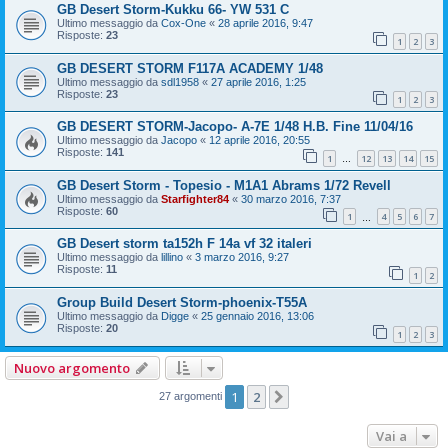
GB Desert Storm-Kukku 66- YW 531 C
Ultimo messaggio da
Cox-One
«
28 aprile 2016, 9:47
Risposte:
23
1
2
3
GB DESERT STORM F117A ACADEMY 1/48
Ultimo messaggio da
sdl1958
«
27 aprile 2016, 1:25
Risposte:
23
1
2
3
GB DESERT STORM-Jacopo- A-7E 1/48 H.B. Fine 11/04/16
Ultimo messaggio da
Jacopo
«
12 aprile 2016, 20:55
Risposte:
141
1
12
13
14
15
…
GB Desert Storm - Topesio - M1A1 Abrams 1/72 Revell
Ultimo messaggio da
Starfighter84
«
30 marzo 2016, 7:37
Risposte:
60
1
4
5
6
7
…
GB Desert storm ta152h F 14a vf 32 italeri
Ultimo messaggio da
lillino
«
3 marzo 2016, 9:27
Risposte:
11
1
2
Group Build Desert Storm-phoenix-T55A
Ultimo messaggio da
Digge
«
25 gennaio 2016, 13:06
Risposte:
20
1
2
3
Nuovo argomento
1
2
Prossimo
27 argomenti
Vai a