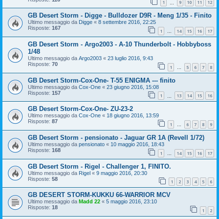
1
9
10
11
12
…
GB Desert Storm - Digge - Bulldozer D9R - Meng 1/35 - Finito
Ultimo messaggio da
Digge
«
8 settembre 2016, 22:25
Risposte:
167
1
14
15
16
17
…
GB Desert Storm - Argo2003 - A-10 Thunderbolt - Hobbyboss
1/48
Ultimo messaggio da
Argo2003
«
23 luglio 2016, 9:43
Risposte:
70
1
5
6
7
8
…
GB Desert Storm-Cox-One- T-55 ENIGMA --- finito
Ultimo messaggio da
Cox-One
«
23 giugno 2016, 15:08
Risposte:
157
1
13
14
15
16
…
GB Desert Storm-Cox-One- ZU-23-2
Ultimo messaggio da
Cox-One
«
18 giugno 2016, 13:59
Risposte:
87
1
6
7
8
9
…
GB Desert Storm - pensionato - Jaguar GR 1A (Revell 1/72)
Ultimo messaggio da
pensionato
«
10 maggio 2016, 18:43
Risposte:
168
1
14
15
16
17
…
GB Desert Storm - Rigel - Challenger 1, FINITO.
Ultimo messaggio da
Rigel
«
9 maggio 2016, 20:30
Risposte:
58
1
2
3
4
5
6
GB DESERT STORM-KUKKU 66-WARRIOR MCV
Ultimo messaggio da
Madd 22
«
5 maggio 2016, 23:10
Risposte:
18
1
2