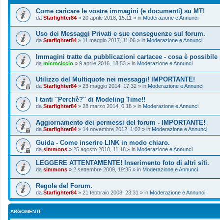
Come caricare le vostre immagini (e documenti) su MT!
da
Starfighter84
»
20 aprile 2018, 15:11
» in
Moderazione e Annunci
Uso dei Messaggi Privati e sue conseguenze sul forum.
da
Starfighter84
»
11 maggio 2017, 11:06
» in
Moderazione e Annunci
Immagini tratte da pubblicazioni cartacee - cosa è possibile
da
microciccio
»
9 aprile 2016, 18:53
» in
Moderazione e Annunci
Utilizzo del Multiquote nei messaggi! IMPORTANTE!
da
Starfighter84
»
23 maggio 2014, 17:32
» in
Moderazione e Annunci
I tanti "Perchè?" di Modeling Time!!
da
Starfighter84
»
28 marzo 2014, 0:18
» in
Moderazione e Annunci
Aggiornamento dei permessi del forum - IMPORTANTE!
da
Starfighter84
»
14 novembre 2012, 1:02
» in
Moderazione e Annunci
Guida - Come inserire LINK in modo chiaro.
da
simmons
»
25 agosto 2010, 11:18
» in
Moderazione e Annunci
LEGGERE ATTENTAMENTE! Inserimento foto di altri siti.
da
simmons
»
2 settembre 2009, 19:35
» in
Moderazione e Annunci
Regole del Forum.
da
Starfighter84
»
21 febbraio 2008, 23:31
» in
Moderazione e Annunci
ARGOMENTI