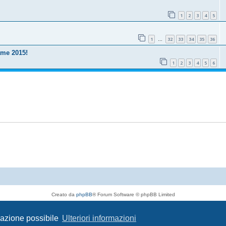
1
2
3
4
5
1
32
33
34
35
36
…
ame 2015!
1
2
3
4
5
6
Creato da
phpBB
® Forum Software © phpBB Limited
Traduzione Italiana
phpBB-Italia.it
Privacy
|
Condizioni
igazione possibile
Ulteriori informazioni