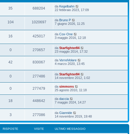
da
Kegelbahn
35
688204
22 febbraio 2023, 17:09
da
Bruno P
104
1020697
7 giugno 2026, 11:25
da
Cox-One
16
425017
3 maggio 2016, 12:18
da
Starfighter84
0
270657
23 maggio 2014, 17:32
da
VorreiVolare
42
830067
4 marzo 2020, 13:45
da
Starfighter84
0
277486
14 novembre 2012, 1:02
da
simmons
0
277479
25 agosto 2010, 11:18
da
daccia
18
448642
7 maggio 2024, 14:27
da
Giannide
3
277086
14 novembre 2019, 19:48
RISPOSTE
VISITE
ULTIMO MESSAGGIO