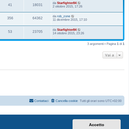
da
Starfighter84
41
18031
2 ottobre 2015, 17:26
da
rob_zone
356
64362
11 dicembre 2015, 17:10
da
Starfighter84
53
23705
14 ottobre 2015, 23:26
3 argomenti • Pagina
1
di
1
Vai a
Contattaci
Cancella cookie
Tutti gli orari sono
UTC+02:00
Accetto