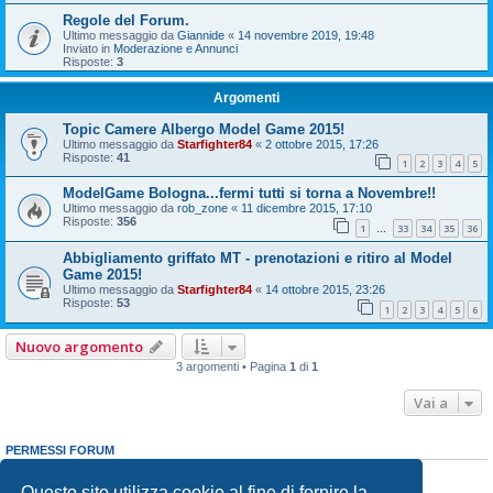
Regole del Forum.
Ultimo messaggio da
Giannide
«
14 novembre 2019, 19:48
Inviato in
Moderazione e Annunci
Risposte:
3
Argomenti
Topic Camere Albergo Model Game 2015!
Ultimo messaggio da
Starfighter84
«
2 ottobre 2015, 17:26
Risposte:
41
1
2
3
4
5
ModelGame Bologna...fermi tutti si torna a Novembre!!
Ultimo messaggio da
rob_zone
«
11 dicembre 2015, 17:10
Risposte:
356
1
33
34
35
36
…
Abbigliamento griffato MT - prenotazioni e ritiro al Model
Game 2015!
Ultimo messaggio da
Starfighter84
«
14 ottobre 2015, 23:26
Risposte:
53
1
2
3
4
5
6
Nuovo argomento
3 argomenti • Pagina
1
di
1
Vai a
PERMESSI FORUM
Non puoi
aprire nuovi argomenti
Non puoi
rispondere negli argomenti
Questo sito utilizza cookie al fine di fornire la