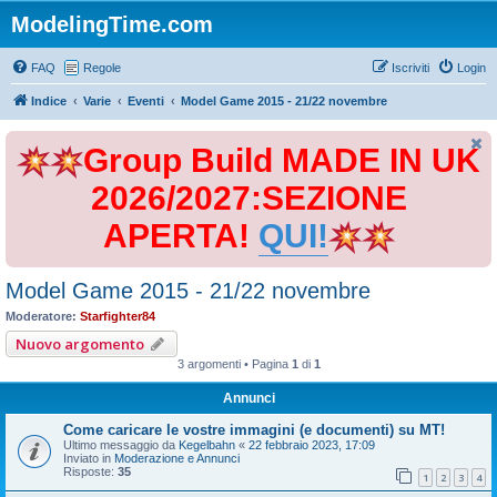
ModelingTime.com
FAQ
Regole
Iscriviti
Login
Indice
Varie
Eventi
Model Game 2015 - 21/22 novembre
Group Build MADE IN UK
2026/2027:SEZIONE
APERTA!
QUI!
Model Game 2015 - 21/22 novembre
Moderatore:
Starfighter84
Nuovo argomento
3 argomenti • Pagina
1
di
1
Annunci
Come caricare le vostre immagini (e documenti) su MT!
Ultimo messaggio da
Kegelbahn
«
22 febbraio 2023, 17:09
Inviato in
Moderazione e Annunci
Risposte:
35
1
2
3
4