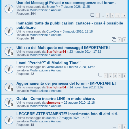
Uso dei Messaggi Privati e sue conseguenze sul forum.
Ultimo messaggio da
Bruno P
«
7 giugno 2026, 11:25
Inviato in
Moderazione e Annunci
Risposte:
104
1
8
9
10
11
…
Immagini tratte da pubblicazioni cartacee - cosa è possibile
pubblicare.
Ultimo messaggio da
Cox-One
«
3 maggio 2016, 12:18
Inviato in
Moderazione e Annunci
Risposte:
16
1
2
Utilizzo del Multiquote nei messaggi! IMPORTANTE!
Ultimo messaggio da
Starfighter84
«
23 maggio 2014, 17:32
Inviato in
Moderazione e Annunci
I tanti "Perchè?" di Modeling Time!!
Ultimo messaggio da
VorreiVolare
«
4 marzo 2020, 13:45
Inviato in
Moderazione e Annunci
Risposte:
42
1
2
3
4
5
Aggiornamento dei permessi del forum - IMPORTANTE!
Ultimo messaggio da
Starfighter84
«
14 novembre 2012, 1:02
Inviato in
Moderazione e Annunci
Guida - Come inserire LINK in modo chiaro.
Ultimo messaggio da
simmons
«
25 agosto 2010, 11:18
Inviato in
Moderazione e Annunci
LEGGERE ATTENTAMENTE! Inserimento foto di altri siti.
Ultimo messaggio da
daccia
«
7 maggio 2024, 14:27
Inviato in
Moderazione e Annunci
Risposte:
18
1
2