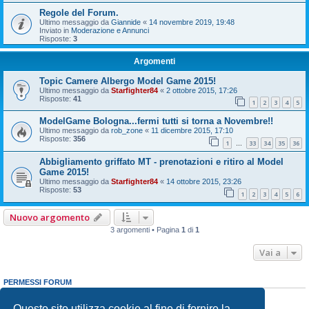
Regole del Forum.
Ultimo messaggio da
Giannide
«
14 novembre 2019, 19:48
Inviato in
Moderazione e Annunci
Risposte:
3
Argomenti
Topic Camere Albergo Model Game 2015!
Ultimo messaggio da
Starfighter84
«
2 ottobre 2015, 17:26
Risposte:
41
1
2
3
4
5
ModelGame Bologna...fermi tutti si torna a Novembre!!
Ultimo messaggio da
rob_zone
«
11 dicembre 2015, 17:10
Risposte:
356
1
33
34
35
36
…
Abbigliamento griffato MT - prenotazioni e ritiro al Model
Game 2015!
Ultimo messaggio da
Starfighter84
«
14 ottobre 2015, 23:26
Risposte:
53
1
2
3
4
5
6
Nuovo argomento
3 argomenti • Pagina
1
di
1
Vai a
PERMESSI FORUM
Non puoi
aprire nuovi argomenti
Non puoi
rispondere negli argomenti
Questo sito utilizza cookie al fine di fornire la