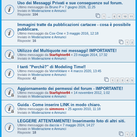
Uso dei Messaggi Privati e sue conseguenze sul forum.
Ultimo messaggio da
Bruno P
«
7 giugno 2026, 11:25
Inviato in
Moderazione e Annunci
Risposte:
104
1
8
9
10
11
…
Immagini tratte da pubblicazioni cartacee - cosa è possibile
pubblicare.
Ultimo messaggio da
Cox-One
«
3 maggio 2016, 12:18
Inviato in
Moderazione e Annunci
Risposte:
16
1
2
Utilizzo del Multiquote nei messaggi! IMPORTANTE!
Ultimo messaggio da
Starfighter84
«
23 maggio 2014, 17:32
Inviato in
Moderazione e Annunci
I tanti "Perchè?" di Modeling Time!!
Ultimo messaggio da
VorreiVolare
«
4 marzo 2020, 13:45
Inviato in
Moderazione e Annunci
Risposte:
42
1
2
3
4
5
Aggiornamento dei permessi del forum - IMPORTANTE!
Ultimo messaggio da
Starfighter84
«
14 novembre 2012, 1:02
Inviato in
Moderazione e Annunci
Guida - Come inserire LINK in modo chiaro.
Ultimo messaggio da
simmons
«
25 agosto 2010, 11:18
Inviato in
Moderazione e Annunci
LEGGERE ATTENTAMENTE! Inserimento foto di altri siti.
Ultimo messaggio da
daccia
«
7 maggio 2024, 14:27
Inviato in
Moderazione e Annunci
Risposte:
18
1
2