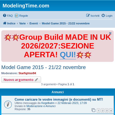
ModelingTime.com
FAQ
Regole
Iscriviti
Login
Indice
Varie
Eventi
Model Game 2015 - 21/22 novembre
Group Build MADE IN UK
2026/2027:SEZIONE
APERTA!
QUI!
Model Game 2015 - 21/22 novembre
Moderatore:
Starfighter84
Nuovo argomento
3 argomenti • Pagina
1
di
1
Annunci
Come caricare le vostre immagini (e documenti) su MT!
Ultimo messaggio da
Kegelbahn
«
22 febbraio 2023, 17:09
Inviato in
Moderazione e Annunci
Risposte:
35
1
2
3
4