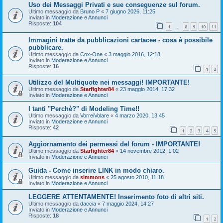
Uso dei Messaggi Privati e sue conseguenze sul forum.
Ultimo messaggio da
Bruno P
«
7 giugno 2026, 11:25
Inviato in
Moderazione e Annunci
Risposte:
104
1
8
9
10
11
…
Immagini tratte da pubblicazioni cartacee - cosa è possibile
pubblicare.
Ultimo messaggio da
Cox-One
«
3 maggio 2016, 12:18
Inviato in
Moderazione e Annunci
Risposte:
16
1
2
Utilizzo del Multiquote nei messaggi! IMPORTANTE!
Ultimo messaggio da
Starfighter84
«
23 maggio 2014, 17:32
Inviato in
Moderazione e Annunci
I tanti "Perchè?" di Modeling Time!!
Ultimo messaggio da
VorreiVolare
«
4 marzo 2020, 13:45
Inviato in
Moderazione e Annunci
Risposte:
42
1
2
3
4
5
Aggiornamento dei permessi del forum - IMPORTANTE!
Ultimo messaggio da
Starfighter84
«
14 novembre 2012, 1:02
Inviato in
Moderazione e Annunci
Guida - Come inserire LINK in modo chiaro.
Ultimo messaggio da
simmons
«
25 agosto 2010, 11:18
Inviato in
Moderazione e Annunci
LEGGERE ATTENTAMENTE! Inserimento foto di altri siti.
Ultimo messaggio da
daccia
«
7 maggio 2024, 14:27
Inviato in
Moderazione e Annunci
Risposte:
18
1
2