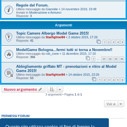
Regole del Forum.
Ultimo messaggio da
Giannide
«
14 novembre 2019, 19:48
Inviato in
Moderazione e Annunci
Risposte:
3
Argomenti
Topic Camere Albergo Model Game 2015!
Ultimo messaggio da
Starfighter84
«
2 ottobre 2015, 17:26
Risposte:
41
1
2
3
4
5
ModelGame Bologna...fermi tutti si torna a Novembre!!
Ultimo messaggio da
rob_zone
«
11 dicembre 2015, 17:10
Risposte:
356
1
33
34
35
36
…
Abbigliamento griffato MT - prenotazioni e ritiro al Model
Game 2015!
Ultimo messaggio da
Starfighter84
«
14 ottobre 2015, 23:26
Risposte:
53
1
2
3
4
5
6
Nuovo argomento
3 argomenti • Pagina
1
di
1
Vai a
PERMESSI FORUM
Non puoi
aprire nuovi argomenti
Non puoi
rispondere negli argomenti
Questo sito utilizza cookie al fine di fornire la