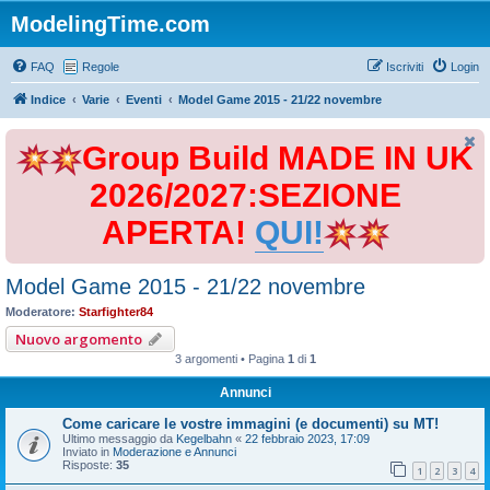
ModelingTime.com
FAQ
Regole
Iscriviti
Login
Indice
Varie
Eventi
Model Game 2015 - 21/22 novembre
Group Build MADE IN UK
2026/2027:SEZIONE
APERTA!
QUI!
Model Game 2015 - 21/22 novembre
Moderatore:
Starfighter84
Nuovo argomento
3 argomenti • Pagina
1
di
1
Annunci
Come caricare le vostre immagini (e documenti) su MT!
Ultimo messaggio da
Kegelbahn
«
22 febbraio 2023, 17:09
Inviato in
Moderazione e Annunci
Risposte:
35
1
2
3
4