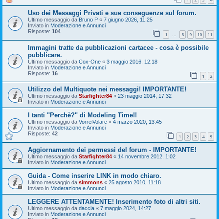
Uso dei Messaggi Privati e sue conseguenze sul forum.
Ultimo messaggio da
Bruno P
«
7 giugno 2026, 11:25
Inviato in
Moderazione e Annunci
Risposte:
104
1
8
9
10
11
…
Immagini tratte da pubblicazioni cartacee - cosa è possibile
pubblicare.
Ultimo messaggio da
Cox-One
«
3 maggio 2016, 12:18
Inviato in
Moderazione e Annunci
Risposte:
16
1
2
Utilizzo del Multiquote nei messaggi! IMPORTANTE!
Ultimo messaggio da
Starfighter84
«
23 maggio 2014, 17:32
Inviato in
Moderazione e Annunci
I tanti "Perchè?" di Modeling Time!!
Ultimo messaggio da
VorreiVolare
«
4 marzo 2020, 13:45
Inviato in
Moderazione e Annunci
Risposte:
42
1
2
3
4
5
Aggiornamento dei permessi del forum - IMPORTANTE!
Ultimo messaggio da
Starfighter84
«
14 novembre 2012, 1:02
Inviato in
Moderazione e Annunci
Guida - Come inserire LINK in modo chiaro.
Ultimo messaggio da
simmons
«
25 agosto 2010, 11:18
Inviato in
Moderazione e Annunci
LEGGERE ATTENTAMENTE! Inserimento foto di altri siti.
Ultimo messaggio da
daccia
«
7 maggio 2024, 14:27
Inviato in
Moderazione e Annunci