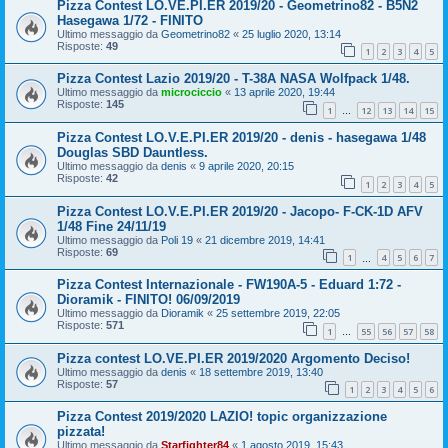
Pizza Contest LO.VE.PI.ER 2019/20 - Geometrino82 - B5N2
Hasegawa 1/72 - FINITO
Ultimo messaggio da
Geometrino82
«
25 luglio 2020, 13:14
Risposte:
49
1
2
3
4
5
Pizza Contest Lazio 2019/20 - T-38A NASA Wolfpack 1/48.
Ultimo messaggio da
microciccio
«
13 aprile 2020, 19:44
Risposte:
145
1
12
13
14
15
…
Pizza Contest LO.V.E.PI.ER 2019/20 - denis - hasegawa 1/48
Douglas SBD Dauntless.
Ultimo messaggio da
denis
«
9 aprile 2020, 20:15
Risposte:
42
1
2
3
4
5
Pizza Contest LO.V.E.PI.ER 2019/20 - Jacopo- F-CK-1D AFV
1/48 Fine 24/11/19
Ultimo messaggio da
Poli 19
«
21 dicembre 2019, 14:41
Risposte:
69
1
4
5
6
7
…
Pizza Contest Internazionale - FW190A-5 - Eduard 1:72 -
Dioramik - FINITO! 06/09/2019
Ultimo messaggio da
Dioramik
«
25 settembre 2019, 22:05
Risposte:
571
1
55
56
57
58
…
Pizza contest LO.VE.PI.ER 2019/2020 Argomento Deciso!
Ultimo messaggio da
denis
«
18 settembre 2019, 13:40
Risposte:
57
1
2
3
4
5
6
Pizza Contest 2019/2020 LAZIO! topic organizzazione
pizzata!
Ultimo messaggio da
Starfighter84
«
1 agosto 2019, 15:43