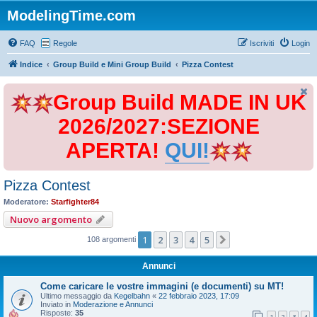
ModelingTime.com
FAQ
Regole
Iscriviti
Login
Indice
Group Build e Mini Group Build
Pizza Contest
Group Build MADE IN UK
2026/2027:SEZIONE
APERTA!
QUI!
Pizza Contest
Moderatore:
Starfighter84
Nuovo argomento
1
2
3
4
5
Prossimo
108 argomenti
Annunci
Come caricare le vostre immagini (e documenti) su MT!
Ultimo messaggio da
Kegelbahn
«
22 febbraio 2023, 17:09
Inviato in
Moderazione e Annunci
Risposte:
35
1
2
3
4