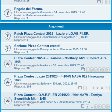
Risposte:
18
1
2
Regole del Forum.
Ultimo messaggio da
Giannide
«
14 novembre 2019, 19:48
Inviato in
Moderazione e Annunci
Risposte:
3
Argomenti
Patch Pizza Contest 2019 - Lazio e LO.VE.PI.ER.
Ultimo messaggio da
Geometrino82
«
24 agosto 2019, 16:49
Risposte:
1
Sezione Pizza Contest creata!
Ultimo messaggio da
Bountyhunter
«
10 ottobre 2015, 19:36
Risposte:
3
Pizza Contest NASA - Fearless - Northrop M2F3 Collect Aire
1/48
Ultimo messaggio da
fearless
«
18 novembre 2023, 20:46
Risposte:
58
1
2
3
4
5
6
Pizza Contest Lazio 2019/20 - F-104N NASA 812 Hasegawa
1/48
Ultimo messaggio da
Spillone
«
30 luglio 2021, 18:47
Risposte:
103
1
8
9
10
11
…
Pizza Contest LO.V.E.PI.ER 2019/20 - fabrizio79 - Tamiya
Swordfish Mk.II 1/48
Ultimo messaggio da
AleFencer85
«
29 settembre 2020, 22:34
Risposte:
70
1
5
6
7
8
…