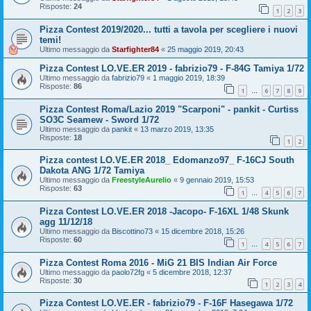
Risposte:
24
1
2
3
Pizza Contest 2019/2020... tutti a tavola per scegliere i nuovi
temi!
Ultimo messaggio da
Starfighter84
«
25 maggio 2019, 20:43
Pizza Contest LO.VE.ER 2019 - fabrizio79 - F-84G Tamiya 1/72
Ultimo messaggio da
fabrizio79
«
1 maggio 2019, 18:39
Risposte:
86
1
6
7
8
9
…
Pizza Contest Roma/Lazio 2019 "Scarponi" - pankit - Curtiss
SO3C Seamew - Sword 1/72
Ultimo messaggio da
pankit
«
13 marzo 2019, 13:35
Risposte:
18
1
2
Pizza contest LO.VE.ER 2018_ Edomanzo97_ F-16CJ South
Dakota ANG 1/72 Tamiya
Ultimo messaggio da
FreestyleAurelio
«
9 gennaio 2019, 15:53
Risposte:
63
1
4
5
6
7
…
Pizza Contest LO.VE.ER 2018 -Jacopo- F-16XL 1/48 Skunk
agg 11/12/18
Ultimo messaggio da
Biscottino73
«
15 dicembre 2018, 15:26
Risposte:
60
1
4
5
6
7
…
Pizza Contest Roma 2016 - MiG 21 BIS Indian Air Force
Ultimo messaggio da
paolo72fg
«
5 dicembre 2018, 12:37
Risposte:
30
1
2
3
4
Pizza Contest LO.VE.ER - fabrizio79 - F-16F Hasegawa 1/72