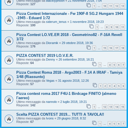
Ultimo messaggio da
blacktyphoon
«
21 novembre 2018, 7:04
Risposte:
127
1
10
11
12
13
…
Pizza Contest Internazionale - Fw 190F-8 SG.2 Hungarn 1944
-1945 - Eduard 1:72
Ultimo messaggio da
siderum_tenus
«
1 novembre 2018, 19:23
Risposte:
100
1
8
9
10
11
…
Pizza Contest LO.VE.ER 2018 - Geometrino82 - F-16A Revell
1/72
Ultimo messaggio da
Dioramik
«
29 ottobre 2018, 19:36
Risposte:
176
1
15
16
17
18
…
PIZZA CONTEST 2019 LO.V.E.R.
Ultimo messaggio da
Denny
«
26 settembre 2018, 16:21
Risposte:
64
1
4
5
6
7
…
Pizza Contest Roma 2018 - Argo2003 - F.14 A IRIAF - Tamiya
1/48 (Riassunto)
Ultimo messaggio da
Vegas
«
31 agosto 2018, 12:26
Risposte:
57
1
2
3
4
5
6
Pizza contest roma 2017 F4U-1 Birdcage FINITO (almeno
l'aereo)
Ultimo messaggio da
nannolo
«
2 luglio 2018, 19:21
Risposte:
142
1
12
13
14
15
…
Scelta PIZZA CONTEST 2019... TUTTI A TAVOLA!!
Ultimo messaggio da
Ivons
«
29 giugno 2018, 8:32
Risposte:
67
1
4
5
6
7
…