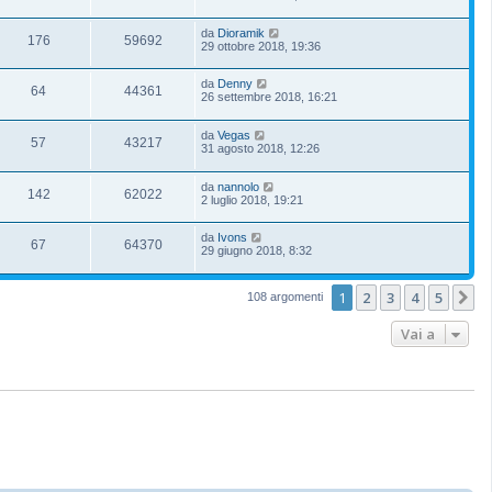
da
Dioramik
176
59692
29 ottobre 2018, 19:36
da
Denny
64
44361
26 settembre 2018, 16:21
da
Vegas
57
43217
31 agosto 2018, 12:26
da
nannolo
142
62022
2 luglio 2018, 19:21
da
Ivons
67
64370
29 giugno 2018, 8:32
1
2
3
4
5
P
108 argomenti
Vai a