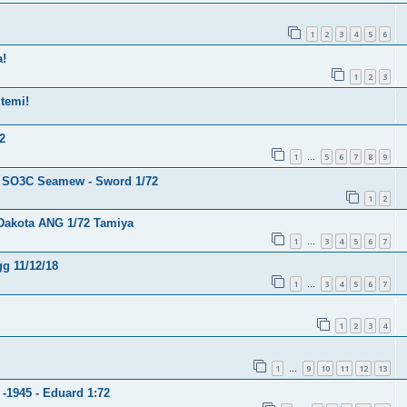
1
2
3
4
5
6
a!
1
2
3
 temi!
2
1
5
6
7
8
9
…
ss SO3C Seamew - Sword 1/72
1
2
Dakota ANG 1/72 Tamiya
1
3
4
5
6
7
…
g 11/12/18
1
3
4
5
6
7
…
1
2
3
4
1
9
10
11
12
13
…
 -1945 - Eduard 1:72