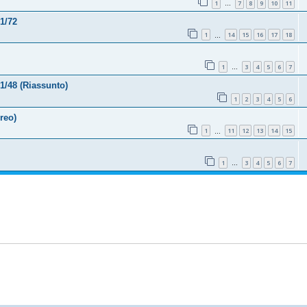
1
7
8
9
10
11
…
1/72
1
14
15
16
17
18
…
1
3
4
5
6
7
…
1/48 (Riassunto)
1
2
3
4
5
6
reo)
1
11
12
13
14
15
…
1
3
4
5
6
7
…