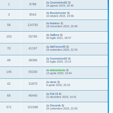
da
Geometrino82
1
8788
24 agosto 2019, 16:49
da
Bountyhunter
3
9543
10 ottobre 2015, 19:36
da
fearless
58
124792
18 novembre 2023, 20:46
da
Spillone
103
55785
30 luglio 2021, 18:47
da
AleFencer85
70
41197
29 settembre 2020, 22:34
da
Geometrino82
49
38390
25 luglio 2020, 13:14
da
microciccio
145
55330
13 aprile 2020, 19:44
da
denis
42
31870
9 aprile 2020, 20:15
da
Poli 19
69
46440
21 dicembre 2019, 14:41
da
Dioramik
571
101586
25 settembre 2019, 22:05