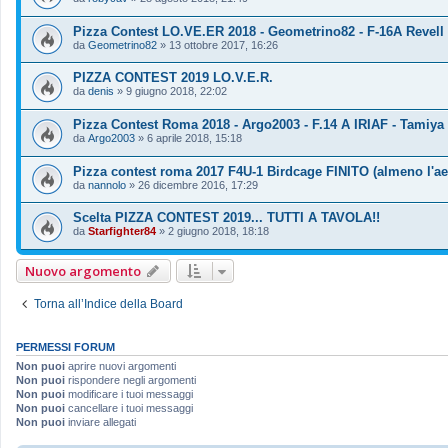
Pizza Contest LO.VE.ER 2018 - Geometrino82 - F-16A Revell 
da
Geometrino82
»
13 ottobre 2017, 16:26
PIZZA CONTEST 2019 LO.V.E.R.
da
denis
»
9 giugno 2018, 22:02
Pizza Contest Roma 2018 - Argo2003 - F.14 A IRIAF - Tamiya 
da
Argo2003
»
6 aprile 2018, 15:18
Pizza contest roma 2017 F4U-1 Birdcage FINITO (almeno l'ae
da
nannolo
»
26 dicembre 2016, 17:29
Scelta PIZZA CONTEST 2019... TUTTI A TAVOLA!!
da
Starfighter84
»
2 giugno 2018, 18:18
Nuovo argomento
Torna all’Indice della Board
PERMESSI FORUM
Non puoi
aprire nuovi argomenti
Non puoi
rispondere negli argomenti
Non puoi
modificare i tuoi messaggi
Non puoi
cancellare i tuoi messaggi
Non puoi
inviare allegati