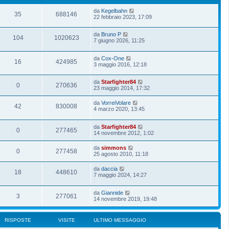
da
Kegelbahn
35
688146
22 febbraio 2023, 17:09
da
Bruno P
104
1020623
7 giugno 2026, 11:25
da
Cox-One
16
424985
3 maggio 2016, 12:18
da
Starfighter84
0
270636
23 maggio 2014, 17:32
da
VorreiVolare
42
830008
4 marzo 2020, 13:45
da
Starfighter84
0
277465
14 novembre 2012, 1:02
da
simmons
0
277458
25 agosto 2010, 11:18
da
daccia
18
448610
7 maggio 2024, 14:27
da
Giannide
3
277061
14 novembre 2019, 19:48
RISPOSTE
VISITE
ULTIMO MESSAGGIO