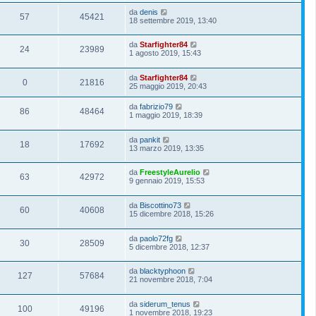
da
denis
57
45421
18 settembre 2019, 13:40
da
Starfighter84
24
23989
1 agosto 2019, 15:43
da
Starfighter84
0
21816
25 maggio 2019, 20:43
da
fabrizio79
86
48464
1 maggio 2019, 18:39
da
pankit
18
17692
13 marzo 2019, 13:35
da
FreestyleAurelio
63
42972
9 gennaio 2019, 15:53
da
Biscottino73
60
40608
15 dicembre 2018, 15:26
da
paolo72fg
30
28509
5 dicembre 2018, 12:37
da
blacktyphoon
127
57684
21 novembre 2018, 7:04
da
siderum_tenus
100
49196
1 novembre 2018, 19:23