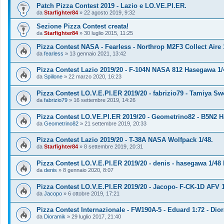
Patch Pizza Contest 2019 - Lazio e LO.VE.PI.ER.
da
Starfighter84
»
22 agosto 2019, 9:32
Sezione Pizza Contest creata!
da
Starfighter84
»
30 luglio 2015, 11:25
Pizza Contest NASA - Fearless - Northrop M2F3 Collect Aire 
da
fearless
»
13 gennaio 2021, 13:42
Pizza Contest Lazio 2019/20 - F-104N NASA 812 Hasegawa 1/
da
Spillone
»
22 marzo 2020, 16:23
Pizza Contest LO.V.E.PI.ER 2019/20 - fabrizio79 - Tamiya Swo
da
fabrizio79
»
16 settembre 2019, 14:26
Pizza Contest LO.VE.PI.ER 2019/20 - Geometrino82 - B5N2 H
da
Geometrino82
»
21 settembre 2019, 20:33
Pizza Contest Lazio 2019/20 - T-38A NASA Wolfpack 1/48.
da
Starfighter84
»
8 settembre 2019, 20:31
Pizza Contest LO.V.E.PI.ER 2019/20 - denis - hasegawa 1/4
da
denis
»
8 gennaio 2020, 8:07
Pizza Contest LO.V.E.PI.ER 2019/20 - Jacopo- F-CK-1D AFV 1
da
Jacopo
»
6 ottobre 2019, 17:21
Pizza Contest Internazionale - FW190A-5 - Eduard 1:72 - Dior
da
Dioramik
»
29 luglio 2017, 21:40