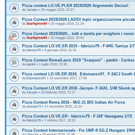
Pizza contest LO.VE.PI.ER 2019/2020 Argomento Deciso!
da
Jacopo
»
26 maggio 2019, 10:27
Pizza Contest 2019/2020 LAZIO! topic organizzazione pizzat
da
Starfighter84
»
25 maggio 2019, 21:19
Pizza Contest 2019/2020... tutti a tavola per scegliere i nuovi
da
Starfighter84
»
25 maggio 2019, 20:43
Pizza Contest LO.VE.ER 2019 - fabrizio79 - F-84G Tamiya 1/7
da
fabrizio79
»
8 gennaio 2019, 11:15
Pizza Contest Roma/Lazio 2019 "Scarponi" - pankit - Curti
da
pankit
»
1 luglio 2018, 23:36
Pizza contest LO.VE.ER 2018_ Edomanzo97_ F-16CJ South 
da
Edomanzo97
»
19 novembre 2017, 17:48
Pizza Contest LO.VE.ER 2018 -Jacopo- F-16XL 1/48 Skunk ag
da
Jacopo
»
20 febbraio 2018, 23:17
Pizza Contest Roma 2016 - MiG 21 BIS Indian Air Force
da
skorpio73
»
17 novembre 2015, 21:24
Pizza Contest LO.VE.ER - fabrizio79 - F-16F Hasegawa 1/72
da
fabrizio79
»
7 ottobre 2017, 18:20
Pizza Contest Internazionale - Fw 190F-8 SG.2 Hungarn 1944
da
robycav
»
28 agosto 2018, 21:49