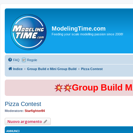
ModelingTime.com
Feeding your scale modelling passion since 2008!
FAQ
Regole
Indice
Group Build e Mini Group Build
Pizza Contest
Group Build 
Pizza Contest
Moderatore:
Starfighter84
Nuovo argomento
ANNUNCI