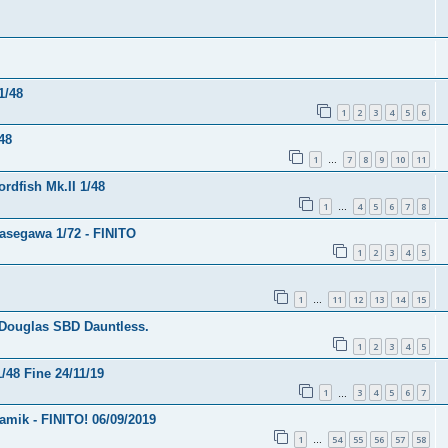
1/48
1
2
3
4
5
6
48
1
7
8
9
10
11
…
rdfish Mk.II 1/48
1
4
5
6
7
8
…
asegawa 1/72 - FINITO
1
2
3
4
5
1
11
12
13
14
15
…
8 Douglas SBD Dauntless.
1
2
3
4
5
/48 Fine 24/11/19
1
3
4
5
6
7
…
amik - FINITO! 06/09/2019
1
54
55
56
57
58
…