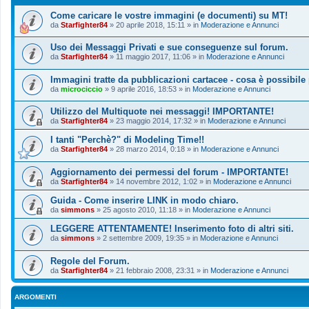
Come caricare le vostre immagini (e documenti) su MT!
da
Starfighter84
»
20 aprile 2018, 15:11
» in
Moderazione e Annunci
Uso dei Messaggi Privati e sue conseguenze sul forum.
da
Starfighter84
»
11 maggio 2017, 11:06
» in
Moderazione e Annunci
Immagini tratte da pubblicazioni cartacee - cosa è possibile
da
microciccio
»
9 aprile 2016, 18:53
» in
Moderazione e Annunci
Utilizzo del Multiquote nei messaggi! IMPORTANTE!
da
Starfighter84
»
23 maggio 2014, 17:32
» in
Moderazione e Annunci
I tanti "Perchè?" di Modeling Time!!
da
Starfighter84
»
28 marzo 2014, 0:18
» in
Moderazione e Annunci
Aggiornamento dei permessi del forum - IMPORTANTE!
da
Starfighter84
»
14 novembre 2012, 1:02
» in
Moderazione e Annunci
Guida - Come inserire LINK in modo chiaro.
da
simmons
»
25 agosto 2010, 11:18
» in
Moderazione e Annunci
LEGGERE ATTENTAMENTE! Inserimento foto di altri siti.
da
simmons
»
2 settembre 2009, 19:35
» in
Moderazione e Annunci
Regole del Forum.
da
Starfighter84
»
21 febbraio 2008, 23:31
» in
Moderazione e Annunci
ARGOMENTI