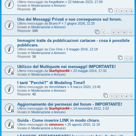
Ultimo messaggio da
Kegelbahn
«
22 febbraio 2023, 17:09
Inviato in
Moderazione e Annunci
Risposte:
35
1
2
3
4
Uso dei Messaggi Privati e sue conseguenze sul forum.
Ultimo messaggio da
Bruno P
«
7 giugno 2026, 11:25
Inviato in
Moderazione e Annunci
Risposte:
104
1
8
9
10
11
…
Immagini tratte da pubblicazioni cartacee - cosa è possibile
pubblicare.
Ultimo messaggio da
Cox-One
«
3 maggio 2016, 12:18
Inviato in
Moderazione e Annunci
Risposte:
16
1
2
Utilizzo del Multiquote nei messaggi! IMPORTANTE!
Ultimo messaggio da
Starfighter84
«
23 maggio 2014, 17:32
Inviato in
Moderazione e Annunci
I tanti "Perchè?" di Modeling Time!!
Ultimo messaggio da
VorreiVolare
«
4 marzo 2020, 13:45
Inviato in
Moderazione e Annunci
Risposte:
42
1
2
3
4
5
Aggiornamento dei permessi del forum - IMPORTANTE!
Ultimo messaggio da
Starfighter84
«
14 novembre 2012, 1:02
Inviato in
Moderazione e Annunci
Guida - Come inserire LINK in modo chiaro.
Ultimo messaggio da
simmons
«
25 agosto 2010, 11:18
Inviato in
Moderazione e Annunci