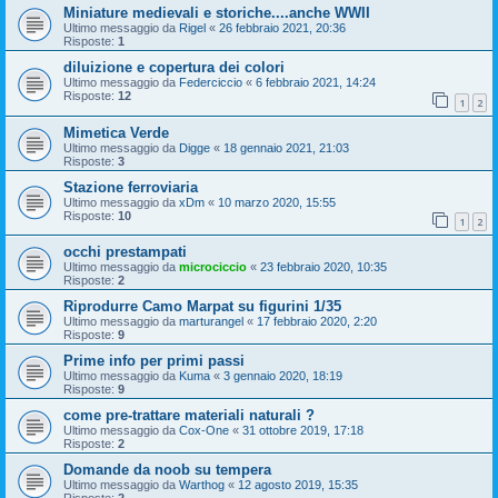
Miniature medievali e storiche....anche WWII
Ultimo messaggio da
Rigel
«
26 febbraio 2021, 20:36
Risposte:
1
diluizione e copertura dei colori
Ultimo messaggio da
Federciccio
«
6 febbraio 2021, 14:24
Risposte:
12
1
2
Mimetica Verde
Ultimo messaggio da
Digge
«
18 gennaio 2021, 21:03
Risposte:
3
Stazione ferroviaria
Ultimo messaggio da
xDm
«
10 marzo 2020, 15:55
Risposte:
10
1
2
occhi prestampati
Ultimo messaggio da
microciccio
«
23 febbraio 2020, 10:35
Risposte:
2
Riprodurre Camo Marpat su figurini 1/35
Ultimo messaggio da
marturangel
«
17 febbraio 2020, 2:20
Risposte:
9
Prime info per primi passi
Ultimo messaggio da
Kuma
«
3 gennaio 2020, 18:19
Risposte:
9
come pre-trattare materiali naturali ?
Ultimo messaggio da
Cox-One
«
31 ottobre 2019, 17:18
Risposte:
2
Domande da noob su tempera
Ultimo messaggio da
Warthog
«
12 agosto 2019, 15:35