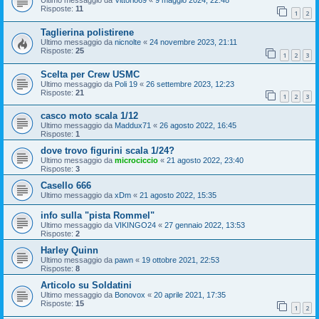
Ultimo messaggio da
Vittorio69
«
9 maggio 2024, 22:48
Risposte:
11
1
2
Taglierina polistirene
Ultimo messaggio da
nicnolte
«
24 novembre 2023, 21:11
Risposte:
25
1
2
3
Scelta per Crew USMC
Ultimo messaggio da
Poli 19
«
26 settembre 2023, 12:23
Risposte:
21
1
2
3
casco moto scala 1/12
Ultimo messaggio da
Maddux71
«
26 agosto 2022, 16:45
Risposte:
1
dove trovo figurini scala 1/24?
Ultimo messaggio da
microciccio
«
21 agosto 2022, 23:40
Risposte:
3
Casello 666
Ultimo messaggio da
xDm
«
21 agosto 2022, 15:35
info sulla "pista Rommel"
Ultimo messaggio da
VIKINGO24
«
27 gennaio 2022, 13:53
Risposte:
2
Harley Quinn
Ultimo messaggio da
pawn
«
19 ottobre 2021, 22:53
Risposte:
8
Articolo su Soldatini
Ultimo messaggio da
Bonovox
«
20 aprile 2021, 17:35
Risposte:
15
1
2