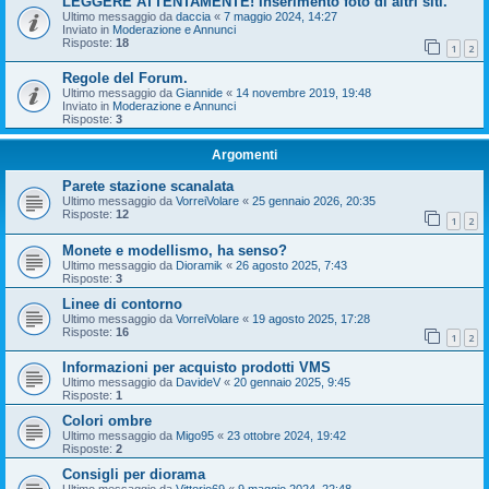
LEGGERE ATTENTAMENTE! Inserimento foto di altri siti.
Ultimo messaggio da
daccia
«
7 maggio 2024, 14:27
Inviato in
Moderazione e Annunci
Risposte:
18
1
2
Regole del Forum.
Ultimo messaggio da
Giannide
«
14 novembre 2019, 19:48
Inviato in
Moderazione e Annunci
Risposte:
3
Argomenti
Parete stazione scanalata
Ultimo messaggio da
VorreiVolare
«
25 gennaio 2026, 20:35
Risposte:
12
1
2
Monete e modellismo, ha senso?
Ultimo messaggio da
Dioramik
«
26 agosto 2025, 7:43
Risposte:
3
Linee di contorno
Ultimo messaggio da
VorreiVolare
«
19 agosto 2025, 17:28
Risposte:
16
1
2
Informazioni per acquisto prodotti VMS
Ultimo messaggio da
DavideV
«
20 gennaio 2025, 9:45
Risposte:
1
Colori ombre
Ultimo messaggio da
Migo95
«
23 ottobre 2024, 19:42
Risposte:
2
Consigli per diorama