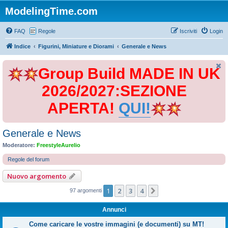
ModelingTime.com
FAQ
Regole
Iscriviti
Login
Indice
Figurini, Miniature e Diorami
Generale e News
Group Build MADE IN UK
2026/2027:SEZIONE
APERTA!
QUI!
Generale e News
Moderatore:
FreestyleAurelio
Regole del forum
Nuovo argomento
1
2
3
4
Prossimo
97 argomenti
Annunci
Come caricare le vostre immagini (e documenti) su MT!