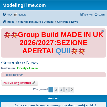
ModelingTime.com
FAQ
Regole
Iscriviti
Login
Indice
Figurini, Miniature e Diorami
Generale e News
Group Build MADE IN UK
2026/2027:SEZIONE
APERTA!
QUI!
Generale e News
Moderatore:
FreestyleAurelio
Regole del forum
Nuovo argomento
1
2
3
4
Prossimo
97 argomenti
Annunci
Come caricare le vostre immagini (e documenti) su MT!