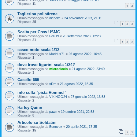
Ultimo messaggio da
Vittorio69
«
9 maggio 2024, 22:48
Risposte:
11
1
2
Taglierina polistirene
Ultimo messaggio da
nicnolte
«
24 novembre 2023, 21:11
Risposte:
25
1
2
3
Scelta per Crew USMC
Ultimo messaggio da
Poli 19
«
26 settembre 2023, 12:23
Risposte:
21
1
2
3
casco moto scala 1/12
Ultimo messaggio da
Maddux71
«
26 agosto 2022, 16:45
Risposte:
1
dove trovo figurini scala 1/24?
Ultimo messaggio da
microciccio
«
21 agosto 2022, 23:40
Risposte:
3
Casello 666
Ultimo messaggio da
xDm
«
21 agosto 2022, 15:35
info sulla "pista Rommel"
Ultimo messaggio da
VIKINGO24
«
27 gennaio 2022, 13:53
Risposte:
2
Harley Quinn
Ultimo messaggio da
pawn
«
19 ottobre 2021, 22:53
Risposte:
8
Articolo su Soldatini
Ultimo messaggio da
Bonovox
«
20 aprile 2021, 17:35
Risposte:
15
1
2