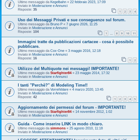
Ultimo messaggio da
Kegelbahn
«
22 febbraio 2023, 17:09
Inviato in
Moderazione e Annunci
Risposte:
35
1
2
3
4
Uso dei Messaggi Privati e sue conseguenze sul forum.
Ultimo messaggio da
Bruno P
«
7 giugno 2026, 11:25
Inviato in
Moderazione e Annunci
Risposte:
104
1
8
9
10
11
…
Immagini tratte da pubblicazioni cartacee - cosa è possibile
pubblicare.
Ultimo messaggio da
Cox-One
«
3 maggio 2016, 12:18
Inviato in
Moderazione e Annunci
Risposte:
16
1
2
Utilizzo del Multiquote nei messaggi! IMPORTANTE!
Ultimo messaggio da
Starfighter84
«
23 maggio 2014, 17:32
Inviato in
Moderazione e Annunci
I tanti "Perchè?" di Modeling Time!!
Ultimo messaggio da
VorreiVolare
«
4 marzo 2020, 13:45
Inviato in
Moderazione e Annunci
Risposte:
42
1
2
3
4
5
Aggiornamento dei permessi del forum - IMPORTANTE!
Ultimo messaggio da
Starfighter84
«
14 novembre 2012, 1:02
Inviato in
Moderazione e Annunci
Guida - Come inserire LINK in modo chiaro.
Ultimo messaggio da
simmons
«
25 agosto 2010, 11:18
Inviato in
Moderazione e Annunci