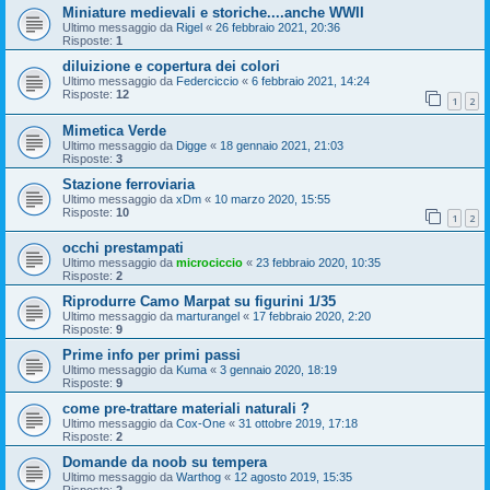
Miniature medievali e storiche....anche WWII
Ultimo messaggio da
Rigel
«
26 febbraio 2021, 20:36
Risposte:
1
diluizione e copertura dei colori
Ultimo messaggio da
Federciccio
«
6 febbraio 2021, 14:24
Risposte:
12
1
2
Mimetica Verde
Ultimo messaggio da
Digge
«
18 gennaio 2021, 21:03
Risposte:
3
Stazione ferroviaria
Ultimo messaggio da
xDm
«
10 marzo 2020, 15:55
Risposte:
10
1
2
occhi prestampati
Ultimo messaggio da
microciccio
«
23 febbraio 2020, 10:35
Risposte:
2
Riprodurre Camo Marpat su figurini 1/35
Ultimo messaggio da
marturangel
«
17 febbraio 2020, 2:20
Risposte:
9
Prime info per primi passi
Ultimo messaggio da
Kuma
«
3 gennaio 2020, 18:19
Risposte:
9
come pre-trattare materiali naturali ?
Ultimo messaggio da
Cox-One
«
31 ottobre 2019, 17:18
Risposte:
2
Domande da noob su tempera
Ultimo messaggio da
Warthog
«
12 agosto 2019, 15:35