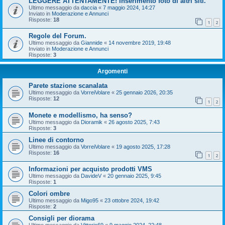
LEGGERE ATTENTAMENTE! Inserimento foto di altri siti.
Ultimo messaggio da
daccia
«
7 maggio 2024, 14:27
Inviato in
Moderazione e Annunci
Risposte:
18
1
2
Regole del Forum.
Ultimo messaggio da
Giannide
«
14 novembre 2019, 19:48
Inviato in
Moderazione e Annunci
Risposte:
3
Argomenti
Parete stazione scanalata
Ultimo messaggio da
VorreiVolare
«
25 gennaio 2026, 20:35
Risposte:
12
1
2
Monete e modellismo, ha senso?
Ultimo messaggio da
Dioramik
«
26 agosto 2025, 7:43
Risposte:
3
Linee di contorno
Ultimo messaggio da
VorreiVolare
«
19 agosto 2025, 17:28
Risposte:
16
1
2
Informazioni per acquisto prodotti VMS
Ultimo messaggio da
DavideV
«
20 gennaio 2025, 9:45
Risposte:
1
Colori ombre
Ultimo messaggio da
Migo95
«
23 ottobre 2024, 19:42
Risposte:
2
Consigli per diorama