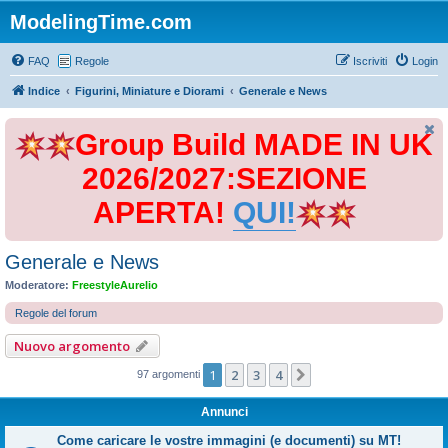
ModelingTime.com
FAQ
Regole
Iscriviti
Login
Indice
Figurini, Miniature e Diorami
Generale e News
Group Build MADE IN UK
2026/2027:SEZIONE
APERTA!
QUI!
Generale e News
Moderatore:
FreestyleAurelio
Regole del forum
Nuovo argomento
1
2
3
4
Prossimo
97 argomenti
Annunci
Come caricare le vostre immagini (e documenti) su MT!