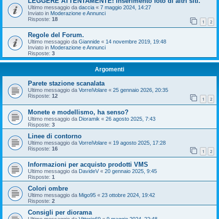
LEGGERE ATTENTAMENTE! Inserimento foto di altri siti.
Ultimo messaggio da
daccia
«
7 maggio 2024, 14:27
Inviato in
Moderazione e Annunci
Risposte:
18
1
2
Regole del Forum.
Ultimo messaggio da
Giannide
«
14 novembre 2019, 19:48
Inviato in
Moderazione e Annunci
Risposte:
3
Argomenti
Parete stazione scanalata
Ultimo messaggio da
VorreiVolare
«
25 gennaio 2026, 20:35
Risposte:
12
1
2
Monete e modellismo, ha senso?
Ultimo messaggio da
Dioramik
«
26 agosto 2025, 7:43
Risposte:
3
Linee di contorno
Ultimo messaggio da
VorreiVolare
«
19 agosto 2025, 17:28
Risposte:
16
1
2
Informazioni per acquisto prodotti VMS
Ultimo messaggio da
DavideV
«
20 gennaio 2025, 9:45
Risposte:
1
Colori ombre
Ultimo messaggio da
Migo95
«
23 ottobre 2024, 19:42
Risposte:
2
Consigli per diorama