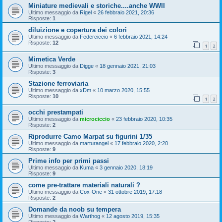
Miniature medievali e storiche....anche WWII
Ultimo messaggio da
Rigel
«
26 febbraio 2021, 20:36
Risposte:
1
diluizione e copertura dei colori
Ultimo messaggio da
Federciccio
«
6 febbraio 2021, 14:24
Risposte:
12
1
2
Mimetica Verde
Ultimo messaggio da
Digge
«
18 gennaio 2021, 21:03
Risposte:
3
Stazione ferroviaria
Ultimo messaggio da
xDm
«
10 marzo 2020, 15:55
Risposte:
10
1
2
occhi prestampati
Ultimo messaggio da
microciccio
«
23 febbraio 2020, 10:35
Risposte:
2
Riprodurre Camo Marpat su figurini 1/35
Ultimo messaggio da
marturangel
«
17 febbraio 2020, 2:20
Risposte:
9
Prime info per primi passi
Ultimo messaggio da
Kuma
«
3 gennaio 2020, 18:19
Risposte:
9
come pre-trattare materiali naturali ?
Ultimo messaggio da
Cox-One
«
31 ottobre 2019, 17:18
Risposte:
2
Domande da noob su tempera
Ultimo messaggio da
Warthog
«
12 agosto 2019, 15:35