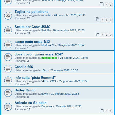
Ultimo messaggio da
Vittorio69
«
9 maggio 2024, 22:48
Risposte:
11
1
2
Taglierina polistirene
Ultimo messaggio da
nicnolte
«
24 novembre 2023, 21:11
Risposte:
25
1
2
3
Scelta per Crew USMC
Ultimo messaggio da
Poli 19
«
26 settembre 2023, 12:23
Risposte:
21
1
2
3
casco moto scala 1/12
Ultimo messaggio da
Maddux71
«
26 agosto 2022, 16:45
Risposte:
1
dove trovo figurini scala 1/24?
Ultimo messaggio da
microciccio
«
21 agosto 2022, 23:40
Risposte:
3
Casello 666
Ultimo messaggio da
xDm
«
21 agosto 2022, 15:35
info sulla "pista Rommel"
Ultimo messaggio da
VIKINGO24
«
27 gennaio 2022, 13:53
Risposte:
2
Harley Quinn
Ultimo messaggio da
pawn
«
19 ottobre 2021, 22:53
Risposte:
8
Articolo su Soldatini
Ultimo messaggio da
Bonovox
«
20 aprile 2021, 17:35
Risposte:
15
1
2