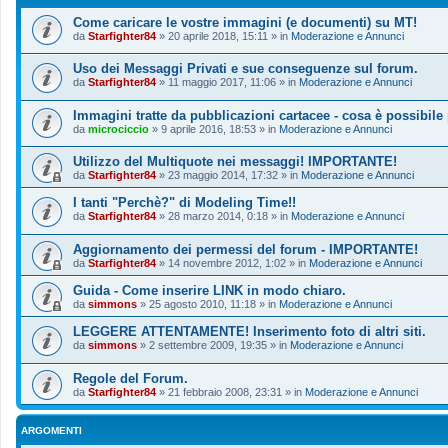
Come caricare le vostre immagini (e documenti) su MT!
da
Starfighter84
»
20 aprile 2018, 15:11
» in
Moderazione e Annunci
Uso dei Messaggi Privati e sue conseguenze sul forum.
da
Starfighter84
»
11 maggio 2017, 11:06
» in
Moderazione e Annunci
Immagini tratte da pubblicazioni cartacee - cosa è possibile
da
microciccio
»
9 aprile 2016, 18:53
» in
Moderazione e Annunci
Utilizzo del Multiquote nei messaggi! IMPORTANTE!
da
Starfighter84
»
23 maggio 2014, 17:32
» in
Moderazione e Annunci
I tanti "Perchè?" di Modeling Time!!
da
Starfighter84
»
28 marzo 2014, 0:18
» in
Moderazione e Annunci
Aggiornamento dei permessi del forum - IMPORTANTE!
da
Starfighter84
»
14 novembre 2012, 1:02
» in
Moderazione e Annunci
Guida - Come inserire LINK in modo chiaro.
da
simmons
»
25 agosto 2010, 11:18
» in
Moderazione e Annunci
LEGGERE ATTENTAMENTE! Inserimento foto di altri siti.
da
simmons
»
2 settembre 2009, 19:35
» in
Moderazione e Annunci
Regole del Forum.
da
Starfighter84
»
21 febbraio 2008, 23:31
» in
Moderazione e Annunci
ARGOMENTI