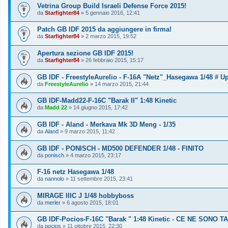
Vetrina Group Build Israeli Defense Force 2015!
da
Starfighter84
»
5 gennaio 2016, 12:41
Patch GB IDF 2015 da aggiungere in firma!
da
Starfighter84
»
2 marzo 2015, 19:52
Apertura sezione GB IDF 2015!
da
Starfighter84
»
26 febbraio 2015, 15:17
GB IDF - FreestyleAurelio - F-16A "Netz"_Hasegawa 1/48 # U
da
FreestyleAurelio
»
14 marzo 2015, 21:44
GB IDF-Madd22-F-16C "Barak II" 1:48 Kinetic
da
Madd 22
»
14 giugno 2015, 17:42
GB IDF - Aland - Merkava Mk 3D Meng - 1/35
da
Aland
»
9 marzo 2015, 11:42
GB IDF - PONISCH - MD500 DEFENDER 1/48 - FINITO
da
ponisch
»
4 marzo 2015, 23:17
F-16 netz Hasegawa 1/48
da
nannolo
»
11 settembre 2015, 23:41
MIRAGE IIIC J 1/48 hobbyboss
da
merler
»
6 agosto 2015, 18:01
GB IDF-Pocios-F-16C "Barak " 1:48 Kinetic - CE NE SONO
da
pocios
»
11 ottobre 2015, 22:30