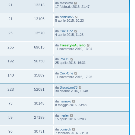
da
Massimo
21
13313
17 febbraio 2016, 21:47
da
daniele55
21
13105
5 aprile 2015, 20:23
da
Cox-One
25
13570
4 aprile 2015, 11:23
da
FreestyleAurelio
265
69615
11 novembre 2019, 13:04
da
Poli 19
192
50750
25 aprile 2018, 16:31
da
Cox-One
140
35889
11 novembre 2016, 17:25
da
Biscottino73
223
52081
30 ottobre 2016, 10:48
da
nannolo
73
30148
8 maggio 2016, 23:48
da
merler
59
27189
15 aprile 2016, 22:03
da
ponisch
96
30731
7 febbraio 2016, 21:10