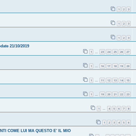
1
2
3
1
2
3
1
2
3
pdate 21/10/2019
1
23
24
25
26
27
…
1
16
17
18
19
20
…
1
11
12
13
14
15
…
1
19
20
21
22
23
…
1
4
5
6
7
8
…
1
2
3
4
5
6
 TANTI COME LUI MA QUESTO E' IL MIO