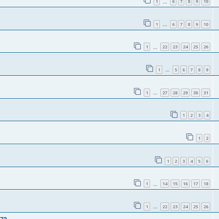
1
6
7
8
9
10
…
1
6
7
8
9
10
…
1
22
23
24
25
26
…
1
5
6
7
8
9
…
1
27
28
29
30
31
…
1
2
3
4
1
2
1
2
3
4
5
6
1
14
15
16
17
18
…
1
22
23
24
25
26
…