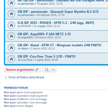
Re: GB IDF - pensionato - Dassault MD 450 Ouragan Heller 1
da
pensionato
»
24 giugno 2015, 12:42
GB IDF - pensionato - Dassault Super Mystère B.2 1/72
da
pensionato
»
26 febbraio 2015, 17:20
G.B IDF 2015 - ROGER - KFIR C.2 - 1/48 (agg. 28/07)
da
ROGER
»
11 maggio 2015, 11:13
GB IDF- Argo2003- F-16A NETZ 1:72
da
Argo2003
»
29 marzo 2015, 16:31
GB IDF- Aland - KFIR C7 - Wingman models 1/48 FINITO
da
Aland
»
2 marzo 2015, 15:13
GB IDF -Cox-One- Tiran 5 1/35 - FINITO
da
Cox-One
»
4 aprile 2015, 18:49
Nuovo argomento
Torna all’Indice della Board
PERMESSI FORUM
Non puoi
aprire nuovi argomenti
Non puoi
rispondere negli argomenti
Non puoi
modificare i tuoi messaggi
Non puoi
cancellare i tuoi messaggi
Non puoi
inviare allegati