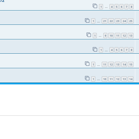
/72
1
4
5
6
7
8
…
1
21
22
23
24
25
…
1
9
10
11
12
13
…
1
4
5
6
7
8
…
1
11
12
13
14
15
…
1
10
11
12
13
14
…