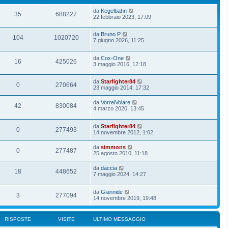
da
Kegelbahn
35
688227
22 febbraio 2023, 17:09
da
Bruno P
104
1020720
7 giugno 2026, 11:25
da
Cox-One
16
425026
3 maggio 2016, 12:18
da
Starfighter84
0
270664
23 maggio 2014, 17:32
da
VorreiVolare
42
830084
4 marzo 2020, 13:45
da
Starfighter84
0
277493
14 novembre 2012, 1:02
da
simmons
0
277487
25 agosto 2010, 11:18
da
daccia
18
448652
7 maggio 2024, 14:27
da
Giannide
3
277094
14 novembre 2019, 19:48
RISPOSTE
VISITE
ULTIMO MESSAGGIO