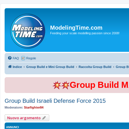
ModelingTime.com
Feeding your scale modelling passion since 2008!
FAQ
Regole
Indice
Group Build e Mini Group Build
Raccolta Group Build
Group Bu
Group Build 
Group Build Israeli Defense Force 2015
Moderatore:
Starfighter84
Nuovo argomento
ANNUNCI