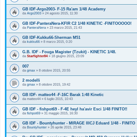
GB IDF-Argo2003- F-15 Ra'am 1/48 Academy
da
Argo2003
»
24 agosto 2015, 11:30
GB IDF-PanteraNera-KFIR C2 1/48 KINETIC -FINITOOOOO!
da
PanteraNera
»
23 marzo 2015, 21:43
GB IDF-Kukku66-Sherman M51
da
kukku66
»
8 marzo 2015, 0:20
G.B. IDF - Fouga Magister (Tzukit) - KINETIC 1/48.
da
Starfighter84
»
18 giugno 2015, 23:09
007
da
gmax
»
8 ottobre 2015, 20:55
2 modelli
da
gmax
»
8 ottobre 2015, 19:42
GB IDF- matteo44 -F-16C Barak 1:48 Kinetic
da
matteo44
»
6 luglio 2015, 10:43
GB IDF - fishpot69 - F-4E heyl ha'avir Esci 1/48 FINITO!!
da
fishpot69
»
31 maggio 2015, 16:30
GB IDF - Bountyhunter - MIRAGE IIICJ Eduard 1/48 - FINITO
da
Bountyhunter
»
26 aprile 2015, 23:48