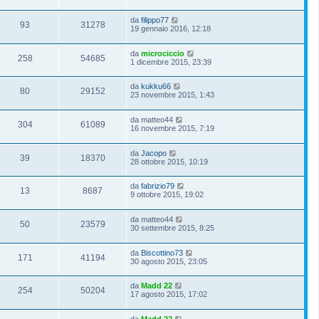
da
filippo77
93
31278
19 gennaio 2016, 12:18
da
microciccio
258
54685
1 dicembre 2015, 23:39
da
kukku66
80
29152
23 novembre 2015, 1:43
da
matteo44
304
61089
16 novembre 2015, 7:19
da
Jacopo
39
18370
28 ottobre 2015, 10:19
da
fabrizio79
13
8687
9 ottobre 2015, 19:02
da
matteo44
50
23579
30 settembre 2015, 8:25
da
Biscottino73
171
41194
30 agosto 2015, 23:05
da
Madd 22
254
50204
17 agosto 2015, 17:02
da
Madd 22