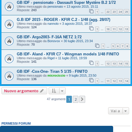
GB IDF - pensionato - Dassault Super Mystère B.2 1/72
Ultimo messaggio da
pensionato
«
13 agosto 2015, 15:11
Risposte:
243
1
22
23
24
25
…
G.B IDF 2015 - ROGER - KFIR C.2 - 1/48 (agg. 28/07)
Ultimo messaggio da
nannolo
«
3 agosto 2015, 18:37
Risposte:
124
1
10
11
12
13
…
GB IDF- Argo2003- F-16A NETZ 1:72
Ultimo messaggio da
Bonovox
«
30 luglio 2015, 23:34
Risposte:
70
1
5
6
7
8
…
GB IDF- Aland - KFIR C7 - Wingman models 1/48 FINITO
Ultimo messaggio da
Rigel
«
11 luglio 2015, 19:59
Risposte:
141
1
12
13
14
15
…
GB IDF -Cox-One- Tiran 5 1/35 - FINITO
Ultimo messaggio da
microciccio
«
9 luglio 2015, 23:50
Risposte:
136
1
11
12
13
14
…
Nuovo argomento
1
2
Prossimo
47 argomenti
Vai a
PERMESSI FORUM
Non puoi
aprire nuovi argomenti