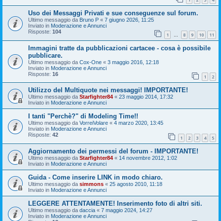
Uso dei Messaggi Privati e sue conseguenze sul forum.
Ultimo messaggio da
Bruno P
«
7 giugno 2026, 11:25
Inviato in
Moderazione e Annunci
Risposte:
104
1
8
9
10
11
…
Immagini tratte da pubblicazioni cartacee - cosa è possibile
pubblicare.
Ultimo messaggio da
Cox-One
«
3 maggio 2016, 12:18
Inviato in
Moderazione e Annunci
Risposte:
16
1
2
Utilizzo del Multiquote nei messaggi! IMPORTANTE!
Ultimo messaggio da
Starfighter84
«
23 maggio 2014, 17:32
Inviato in
Moderazione e Annunci
I tanti "Perchè?" di Modeling Time!!
Ultimo messaggio da
VorreiVolare
«
4 marzo 2020, 13:45
Inviato in
Moderazione e Annunci
Risposte:
42
1
2
3
4
5
Aggiornamento dei permessi del forum - IMPORTANTE!
Ultimo messaggio da
Starfighter84
«
14 novembre 2012, 1:02
Inviato in
Moderazione e Annunci
Guida - Come inserire LINK in modo chiaro.
Ultimo messaggio da
simmons
«
25 agosto 2010, 11:18
Inviato in
Moderazione e Annunci
LEGGERE ATTENTAMENTE! Inserimento foto di altri siti.
Ultimo messaggio da
daccia
«
7 maggio 2024, 14:27
Inviato in
Moderazione e Annunci