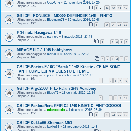
Ultimo messaggio da
Cox-One
«
11 novembre 2016, 17:25
Risposte:
140
1
12
13
14
15
…
GB IDF - PONISCH - MD500 DEFENDER 1/48 - FINITO
Ultimo messaggio da
Biscottino73
«
30 ottobre 2016, 10:48
Risposte:
223
1
20
21
22
23
…
F-16 netz Hasegawa 1/48
Ultimo messaggio da
nannolo
«
8 maggio 2016, 23:48
Risposte:
73
1
5
6
7
8
…
MIRAGE IIIC J 1/48 hobbyboss
Ultimo messaggio da
merler
«
15 aprile 2016, 22:03
Risposte:
59
1
2
3
4
5
6
GB IDF-Pocios-F-16C "Barak " 1:48 Kinetic - CE NE SONO
TANTI COME LUI MA QUESTO E' IL MIO
Ultimo messaggio da
ponisch
«
7 febbraio 2016, 21:10
Risposte:
96
1
7
8
9
10
…
GB IDF-Argo2003- F-15 Ra'am 1/48 Academy
Ultimo messaggio da
filippo77
«
19 gennaio 2016, 12:18
Risposte:
93
1
7
8
9
10
…
GB IDF-PanteraNera-KFIR C2 1/48 KINETIC -FINITOOOOO!
Ultimo messaggio da
microciccio
«
1 dicembre 2015, 23:39
Risposte:
258
1
23
24
25
26
…
GB IDF-Kukku66-Sherman M51
Ultimo messaggio da
kukku66
«
23 novembre 2015, 1:43
Risposte:
80