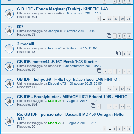
1
6
7
8
9
…
G.B. IDF - Fouga Magister (Tzukit) - KINETIC 1/48.
Ultimo messaggio da
matteo44
«
16 novembre 2015, 7:19
Risposte:
304
1
28
29
30
31
…
007
Ultimo messaggio da
Jacopo
«
28 ottobre 2015, 10:19
Risposte:
39
1
2
3
4
2 modelli
Ultimo messaggio da
fabrizio79
«
9 ottobre 2015, 19:02
Risposte:
13
1
2
GB IDF- matteo44 -F-16C Barak 1:48 Kinetic
Ultimo messaggio da
matteo44
«
30 settembre 2015, 8:25
Risposte:
50
1
2
3
4
5
6
GB IDF - fishpot69 - F-4E heyl ha'avir Esci 1/48 FINITO!!
Ultimo messaggio da
Biscottino73
«
30 agosto 2015, 23:05
Risposte:
171
1
15
16
17
18
…
GB IDF - Bountyhunter - MIRAGE IIICJ Eduard 1/48 - FINITO
Ultimo messaggio da
Madd 22
«
17 agosto 2015, 17:02
Risposte:
254
1
23
24
25
26
…
Re: GB IDF - pensionato - Dassault MD 450 Ouragan Heller
1/72
Ultimo messaggio da
Madd 22
«
15 agosto 2015, 12:59
Risposte:
70
1
5
6
7
8
…