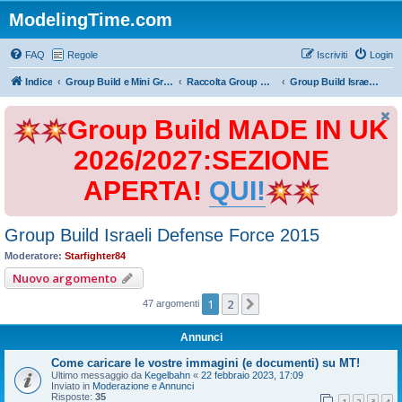
ModelingTime.com
FAQ
Regole
Iscriviti
Login
Indice
Group Build e Mini Group Build
Raccolta Group Build
Group Build Israeli Defense Force 2015
Group Build MADE IN UK
2026/2027:SEZIONE
APERTA!
QUI!
Group Build Israeli Defense Force 2015
Moderatore:
Starfighter84
Nuovo argomento
1
2
Prossimo
47 argomenti
Annunci
Come caricare le vostre immagini (e documenti) su MT!
Ultimo messaggio da
Kegelbahn
«
22 febbraio 2023, 17:09
Inviato in
Moderazione e Annunci
Risposte:
35
1
2
3
4