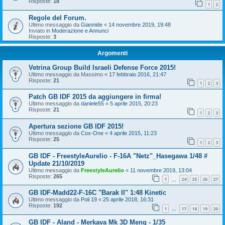
Risposte:
18
1
2
Regole del Forum.
Ultimo messaggio da
Giannide
«
14 novembre 2019, 19:48
Inviato in
Moderazione e Annunci
Risposte:
3
Argomenti
Vetrina Group Build Israeli Defense Force 2015!
Ultimo messaggio da
Massimo
«
17 febbraio 2016, 21:47
Risposte:
21
1
2
3
Patch GB IDF 2015 da aggiungere in firma!
Ultimo messaggio da
daniele55
«
5 aprile 2015, 20:23
Risposte:
21
1
2
3
Apertura sezione GB IDF 2015!
Ultimo messaggio da
Cox-One
«
4 aprile 2015, 11:23
Risposte:
25
1
2
3
GB IDF - FreestyleAurelio - F-16A "Netz"_Hasegawa 1/48 #
Update 21/10/2019
Ultimo messaggio da
FreestyleAurelio
«
11 novembre 2019, 13:04
Risposte:
265
1
24
25
26
27
…
GB IDF-Madd22-F-16C "Barak II" 1:48 Kinetic
Ultimo messaggio da
Poli 19
«
25 aprile 2018, 16:31
Risposte:
192
1
17
18
19
20
…
GB IDF - Aland - Merkava Mk 3D Meng - 1/35