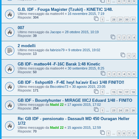
1
6
7
8
9
…
G.B. IDF - Fouga Magister (Tzukit) - KINETIC 1/48.
Ultimo messaggio da
matteo44
«
16 novembre 2015, 7:19
Risposte:
304
1
28
29
30
31
…
007
Ultimo messaggio da
Jacopo
«
28 ottobre 2015, 10:19
Risposte:
39
1
2
3
4
2 modelli
Ultimo messaggio da
fabrizio79
«
9 ottobre 2015, 19:02
Risposte:
13
1
2
GB IDF- matteo44 -F-16C Barak 1:48 Kinetic
Ultimo messaggio da
matteo44
«
30 settembre 2015, 8:25
Risposte:
50
1
2
3
4
5
6
GB IDF - fishpot69 - F-4E heyl ha'avir Esci 1/48 FINITO!!
Ultimo messaggio da
Biscottino73
«
30 agosto 2015, 23:05
Risposte:
171
1
15
16
17
18
…
GB IDF - Bountyhunter - MIRAGE IIICJ Eduard 1/48 - FINITO
Ultimo messaggio da
Madd 22
«
17 agosto 2015, 17:02
Risposte:
254
1
23
24
25
26
…
Re: GB IDF - pensionato - Dassault MD 450 Ouragan Heller
1/72
Ultimo messaggio da
Madd 22
«
15 agosto 2015, 12:59
Risposte:
70
1
5
6
7
8
…