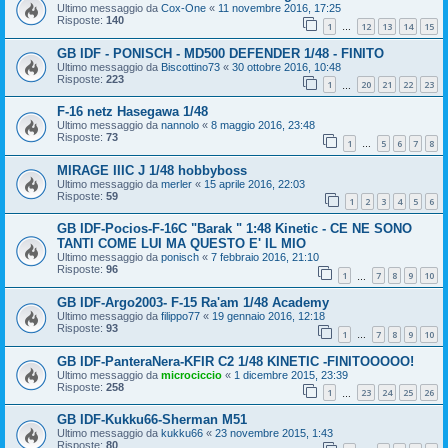
Ultimo messaggio da
Cox-One
«
11 novembre 2016, 17:25
Risposte:
140
1
12
13
14
15
…
GB IDF - PONISCH - MD500 DEFENDER 1/48 - FINITO
Ultimo messaggio da
Biscottino73
«
30 ottobre 2016, 10:48
Risposte:
223
1
20
21
22
23
…
F-16 netz Hasegawa 1/48
Ultimo messaggio da
nannolo
«
8 maggio 2016, 23:48
Risposte:
73
1
5
6
7
8
…
MIRAGE IIIC J 1/48 hobbyboss
Ultimo messaggio da
merler
«
15 aprile 2016, 22:03
Risposte:
59
1
2
3
4
5
6
GB IDF-Pocios-F-16C "Barak " 1:48 Kinetic - CE NE SONO
TANTI COME LUI MA QUESTO E' IL MIO
Ultimo messaggio da
ponisch
«
7 febbraio 2016, 21:10
Risposte:
96
1
7
8
9
10
…
GB IDF-Argo2003- F-15 Ra'am 1/48 Academy
Ultimo messaggio da
filippo77
«
19 gennaio 2016, 12:18
Risposte:
93
1
7
8
9
10
…
GB IDF-PanteraNera-KFIR C2 1/48 KINETIC -FINITOOOOO!
Ultimo messaggio da
microciccio
«
1 dicembre 2015, 23:39
Risposte:
258
1
23
24
25
26
…
GB IDF-Kukku66-Sherman M51
Ultimo messaggio da
kukku66
«
23 novembre 2015, 1:43
Risposte:
80