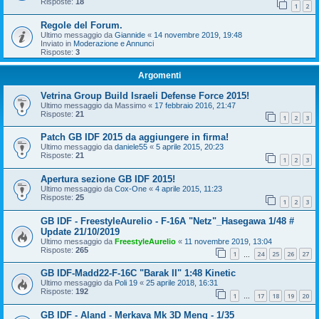
Risposte:
18
1
2
Regole del Forum.
Ultimo messaggio da
Giannide
«
14 novembre 2019, 19:48
Inviato in
Moderazione e Annunci
Risposte:
3
Argomenti
Vetrina Group Build Israeli Defense Force 2015!
Ultimo messaggio da
Massimo
«
17 febbraio 2016, 21:47
Risposte:
21
1
2
3
Patch GB IDF 2015 da aggiungere in firma!
Ultimo messaggio da
daniele55
«
5 aprile 2015, 20:23
Risposte:
21
1
2
3
Apertura sezione GB IDF 2015!
Ultimo messaggio da
Cox-One
«
4 aprile 2015, 11:23
Risposte:
25
1
2
3
GB IDF - FreestyleAurelio - F-16A "Netz"_Hasegawa 1/48 #
Update 21/10/2019
Ultimo messaggio da
FreestyleAurelio
«
11 novembre 2019, 13:04
Risposte:
265
1
24
25
26
27
…
GB IDF-Madd22-F-16C "Barak II" 1:48 Kinetic
Ultimo messaggio da
Poli 19
«
25 aprile 2018, 16:31
Risposte:
192
1
17
18
19
20
…
GB IDF - Aland - Merkava Mk 3D Meng - 1/35