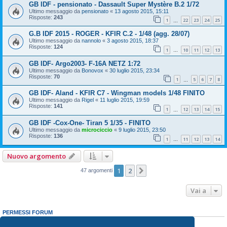
GB IDF - pensionato - Dassault Super Mystère B.2 1/72
Ultimo messaggio da
pensionato
«
13 agosto 2015, 15:11
Risposte:
243
1
22
23
24
25
…
G.B IDF 2015 - ROGER - KFIR C.2 - 1/48 (agg. 28/07)
Ultimo messaggio da
nannolo
«
3 agosto 2015, 18:37
Risposte:
124
1
10
11
12
13
…
GB IDF- Argo2003- F-16A NETZ 1:72
Ultimo messaggio da
Bonovox
«
30 luglio 2015, 23:34
Risposte:
70
1
5
6
7
8
…
GB IDF- Aland - KFIR C7 - Wingman models 1/48 FINITO
Ultimo messaggio da
Rigel
«
11 luglio 2015, 19:59
Risposte:
141
1
12
13
14
15
…
GB IDF -Cox-One- Tiran 5 1/35 - FINITO
Ultimo messaggio da
microciccio
«
9 luglio 2015, 23:50
Risposte:
136
1
11
12
13
14
…
Nuovo argomento
1
2
Prossimo
47 argomenti
Vai a
PERMESSI FORUM
Non puoi
aprire nuovi argomenti