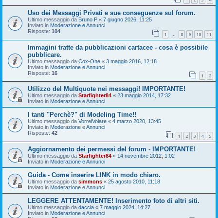
Uso dei Messaggi Privati e sue conseguenze sul forum.
Ultimo messaggio da
Bruno P
«
7 giugno 2026, 11:25
Inviato in
Moderazione e Annunci
Risposte:
104
1
8
9
10
11
…
Immagini tratte da pubblicazioni cartacee - cosa è possibile
pubblicare.
Ultimo messaggio da
Cox-One
«
3 maggio 2016, 12:18
Inviato in
Moderazione e Annunci
Risposte:
16
1
2
Utilizzo del Multiquote nei messaggi! IMPORTANTE!
Ultimo messaggio da
Starfighter84
«
23 maggio 2014, 17:32
Inviato in
Moderazione e Annunci
I tanti "Perchè?" di Modeling Time!!
Ultimo messaggio da
VorreiVolare
«
4 marzo 2020, 13:45
Inviato in
Moderazione e Annunci
Risposte:
42
1
2
3
4
5
Aggiornamento dei permessi del forum - IMPORTANTE!
Ultimo messaggio da
Starfighter84
«
14 novembre 2012, 1:02
Inviato in
Moderazione e Annunci
Guida - Come inserire LINK in modo chiaro.
Ultimo messaggio da
simmons
«
25 agosto 2010, 11:18
Inviato in
Moderazione e Annunci
LEGGERE ATTENTAMENTE! Inserimento foto di altri siti.
Ultimo messaggio da
daccia
«
7 maggio 2024, 14:27
Inviato in
Moderazione e Annunci