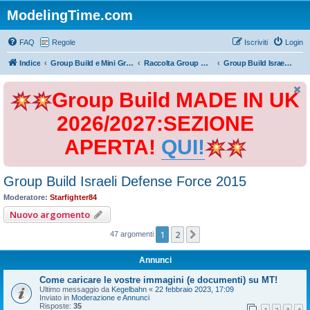
ModelingTime.com
FAQ
Regole
Iscriviti
Login
Indice
Group Build e Mini Group Build
Raccolta Group Build
Group Build Israeli Defense Force 2015
Group Build MADE IN UK
2026/2027:SEZIONE
APERTA!
QUI!
Group Build Israeli Defense Force 2015
Moderatore:
Starfighter84
Nuovo argomento
1
2
Prossimo
47 argomenti
Annunci
Come caricare le vostre immagini (e documenti) su MT!
Ultimo messaggio da
Kegelbahn
«
22 febbraio 2023, 17:09
Inviato in
Moderazione e Annunci
Risposte:
35
1
2
3
4