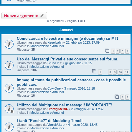
Argomenti:
14
Nuovo argomento
0 argomenti • Pagina
1
di
1
Annunci
Come caricare le vostre immagini (e documenti) su MT!
Ultimo messaggio da
Kegelbahn
«
22 febbraio 2023, 17:09
Inviato in
Moderazione e Annunci
Risposte:
35
1
2
3
4
Uso dei Messaggi Privati e sue conseguenze sul forum.
Ultimo messaggio da
Bruno P
«
7 giugno 2026, 11:25
Inviato in
Moderazione e Annunci
Risposte:
104
1
8
9
10
11
…
Immagini tratte da pubblicazioni cartacee - cosa è possibile
pubblicare.
Ultimo messaggio da
Cox-One
«
3 maggio 2016, 12:18
Inviato in
Moderazione e Annunci
Risposte:
16
1
2
Utilizzo del Multiquote nei messaggi! IMPORTANTE!
Ultimo messaggio da
Starfighter84
«
23 maggio 2014, 17:32
Inviato in
Moderazione e Annunci
I tanti "Perchè?" di Modeling Time!!
Ultimo messaggio da
VorreiVolare
«
4 marzo 2020, 13:45
Inviato in
Moderazione e Annunci
Risposte:
42