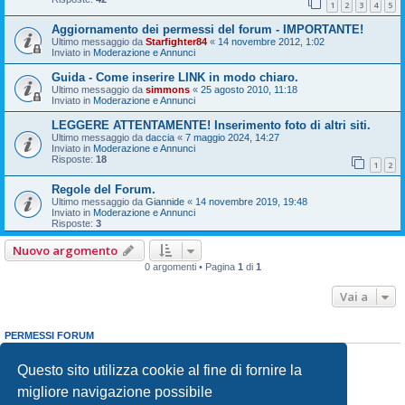
1
2
3
4
5
Aggiornamento dei permessi del forum - IMPORTANTE!
Ultimo messaggio da
Starfighter84
«
14 novembre 2012, 1:02
Inviato in
Moderazione e Annunci
Guida - Come inserire LINK in modo chiaro.
Ultimo messaggio da
simmons
«
25 agosto 2010, 11:18
Inviato in
Moderazione e Annunci
LEGGERE ATTENTAMENTE! Inserimento foto di altri siti.
Ultimo messaggio da
daccia
«
7 maggio 2024, 14:27
Inviato in
Moderazione e Annunci
Risposte:
18
1
2
Regole del Forum.
Ultimo messaggio da
Giannide
«
14 novembre 2019, 19:48
Inviato in
Moderazione e Annunci
Risposte:
3
Nuovo argomento
0 argomenti • Pagina
1
di
1
Vai a
PERMESSI FORUM
Non puoi
aprire nuovi argomenti
Non puoi
rispondere negli argomenti
Questo sito utilizza cookie al fine di fornire la
Non puoi
modificare i tuoi messaggi
migliore navigazione possibile
Non puoi
cancellare i tuoi messaggi
Non puoi
inviare allegati