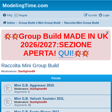
ModelingTime.com
FAQ
Regole
Iscriviti
Login
Indice
Group Build e Mini Group Build
Raccolta Mini Group Build
Group Build MADE IN UK
2026/2027:SEZIONE
APERTA!
QUI!
Raccolta Mini Group Build
Moderatore:
Starfighter84
Forum
Mini G.B. Aggressor 2010.
Moderatore:
Starfighter84
Argomenti:
3
Mini G.B. Velivoli Sovietici 2011.
Moderatore:
Starfighter84
Argomenti:
31
Mini G.B. Exotic Planes 2012.