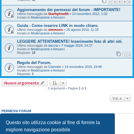
1
2
3
4
5
Aggiornamento dei permessi del forum - IMPORTANTE!
Ultimo messaggio da
Starfighter84
«
14 novembre 2012, 1:02
Inviato in
Moderazione e Annunci
Guida - Come inserire LINK in modo chiaro.
Ultimo messaggio da
simmons
«
25 agosto 2010, 11:18
Inviato in
Moderazione e Annunci
LEGGERE ATTENTAMENTE! Inserimento foto di altri siti.
Ultimo messaggio da
daccia
«
7 maggio 2024, 14:27
Inviato in
Moderazione e Annunci
Risposte:
18
1
2
Regole del Forum.
Ultimo messaggio da
Giannide
«
14 novembre 2019, 19:48
Inviato in
Moderazione e Annunci
Risposte:
3
Nuovo argomento
0 argomenti • Pagina
1
di
1
Vai a
PERMESSI FORUM
Non puoi
aprire nuovi argomenti
Non puoi
rispondere negli argomenti
Questo sito utilizza cookie al fine di fornire la
Non puoi
modificare i tuoi messaggi
migliore navigazione possibile
Non puoi
cancellare i tuoi messaggi
Non puoi
inviare allegati