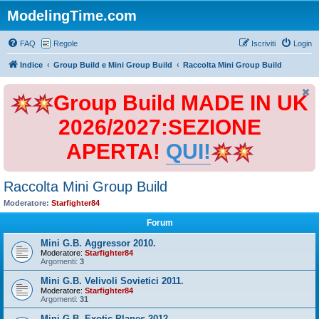
ModelingTime.com
FAQ
Regole
Iscriviti
Login
Indice
Group Build e Mini Group Build
Raccolta Mini Group Build
Group Build MADE IN UK
2026/2027:SEZIONE
APERTA!
QUI!
Raccolta Mini Group Build
Moderatore:
Starfighter84
Forum
Mini G.B. Aggressor 2010.
Moderatore:
Starfighter84
Argomenti:
3
Mini G.B. Velivoli Sovietici 2011.
Moderatore:
Starfighter84
Argomenti:
31
Mini G.B. Exotic Planes 2012.