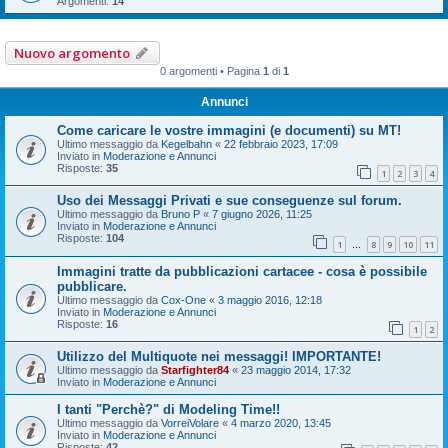
Argomenti:
14
Nuovo argomento
0 argomenti • Pagina
1
di
1
Annunci
Come caricare le vostre immagini (e documenti) su MT!
Ultimo messaggio da
Kegelbahn
«
22 febbraio 2023, 17:09
Inviato in
Moderazione e Annunci
Risposte:
35
1
2
3
4
Uso dei Messaggi Privati e sue conseguenze sul forum.
Ultimo messaggio da
Bruno P
«
7 giugno 2026, 11:25
Inviato in
Moderazione e Annunci
Risposte:
104
1
8
9
10
11
…
Immagini tratte da pubblicazioni cartacee - cosa è possibile
pubblicare.
Ultimo messaggio da
Cox-One
«
3 maggio 2016, 12:18
Inviato in
Moderazione e Annunci
Risposte:
16
1
2
Utilizzo del Multiquote nei messaggi! IMPORTANTE!
Ultimo messaggio da
Starfighter84
«
23 maggio 2014, 17:32
Inviato in
Moderazione e Annunci
I tanti "Perchè?" di Modeling Time!!
Ultimo messaggio da
VorreiVolare
«
4 marzo 2020, 13:45
Inviato in
Moderazione e Annunci
Risposte:
42