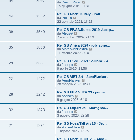
54
2997
m
u
V
da
PanteraNera
i
s
o
l
e
15 giugno 2019, 11:46
o
a
m
t
d
g
e
i
i
Re: GB Made in Italy - Poli 1…
g
s
44
3332
m
u
V
da
Poli 19
i
s
o
l
e
22 gennaio 2021, 18:16
o
a
m
t
d
g
e
i
i
Re: GB FF.AA.Russe 2019-Jacop…
g
s
39
3549
m
u
V
da
Alecs®
i
s
o
l
e
7 novembre 2024, 21:33
o
a
m
t
d
g
e
i
i
Re: GB Africa 2020 - rob_zone…
g
s
35
1830
m
u
V
da
MarcoVanBasten
i
s
o
l
e
11 ottobre 2022, 20:01
o
a
m
t
d
g
e
i
i
Re: GB USMC 2021 Spillone - A…
g
s
29
3331
m
u
V
da
Jacopo
i
s
o
l
e
9 aprile 2025, 19:59
o
a
m
t
d
g
e
i
i
Re: GB VIET 2.0 - AeroFlanker…
g
s
22
1472
m
u
V
da
AeroFlanker
i
s
o
l
e
28 maggio 2023, 0:39
o
a
m
t
d
g
e
i
i
Re: GB FF.AA. ITA 23 - ponisc…
g
s
28
2242
m
u
V
da
ponisch
i
s
o
l
e
9 giugno 2026, 6:10
o
a
m
t
d
g
e
i
i
Re: GB Export 24 - Starfighte…
g
s
32
1823
m
u
V
da
Jacopo
i
s
o
l
e
3 agosto 2026, 22:28
o
a
m
t
d
g
e
i
i
Re: GB Nose/Tail Art 25 - Jac…
g
s
21
1281
m
u
V
da
VorreiVolare
i
s
o
l
e
1 agosto 2026, 13:35
o
a
m
t
d
g
e
i
i
Re: GB Made in UK 26 - Aldo -…
g