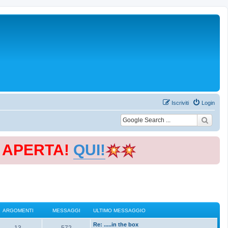
Iscriviti
Login
E APERTA!
QUI!
ARGOMENTI
MESSAGGI
ULTIMO MESSAGGIO
Re: .....in the box
13
572