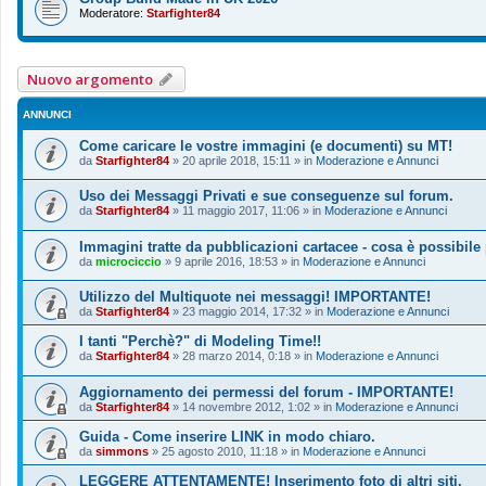
Moderatore:
Starfighter84
Nuovo argomento
ANNUNCI
Come caricare le vostre immagini (e documenti) su MT!
da
Starfighter84
»
20 aprile 2018, 15:11
» in
Moderazione e Annunci
Uso dei Messaggi Privati e sue conseguenze sul forum.
da
Starfighter84
»
11 maggio 2017, 11:06
» in
Moderazione e Annunci
Immagini tratte da pubblicazioni cartacee - cosa è possibile
da
microciccio
»
9 aprile 2016, 18:53
» in
Moderazione e Annunci
Utilizzo del Multiquote nei messaggi! IMPORTANTE!
da
Starfighter84
»
23 maggio 2014, 17:32
» in
Moderazione e Annunci
I tanti "Perchè?" di Modeling Time!!
da
Starfighter84
»
28 marzo 2014, 0:18
» in
Moderazione e Annunci
Aggiornamento dei permessi del forum - IMPORTANTE!
da
Starfighter84
»
14 novembre 2012, 1:02
» in
Moderazione e Annunci
Guida - Come inserire LINK in modo chiaro.
da
simmons
»
25 agosto 2010, 11:18
» in
Moderazione e Annunci
LEGGERE ATTENTAMENTE! Inserimento foto di altri siti.