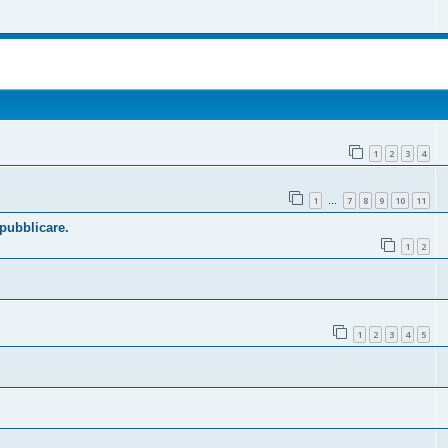
1
2
3
4
1
7
8
9
10
11
…
 pubblicare.
1
2
1
2
3
4
5