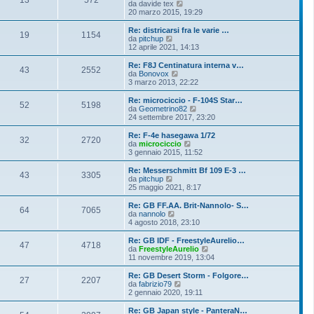
V
da
davide tex
e
20 marzo 2015, 19:29
d
i
Re: districarsi fra le varie …
19
1154
u
V
da
pitchup
l
e
12 aprile 2021, 14:13
t
d
i
i
Re: F8J Centinatura interna v…
43
2552
m
u
V
da
Bonovox
o
l
e
3 marzo 2013, 22:22
m
t
d
e
i
i
Re: microciccio - F-104S Star…
s
52
5198
m
u
V
da
Geometrino82
s
o
l
e
24 settembre 2017, 23:20
a
m
t
d
g
e
i
i
Re: F-4e hasegawa 1/72
g
s
32
2720
m
u
V
da
microciccio
i
s
o
l
e
3 gennaio 2015, 11:52
o
a
m
t
d
g
e
i
i
Re: Messerschmitt Bf 109 E-3 …
g
s
43
3305
m
u
V
da
pitchup
i
s
o
l
e
25 maggio 2021, 8:17
o
a
m
t
d
g
e
i
i
Re: GB FF.AA. Brit-Nannolo- S…
g
s
64
7065
m
u
V
da
nannolo
i
s
o
l
e
4 agosto 2018, 23:10
o
a
m
t
d
g
e
i
i
Re: GB IDF - FreestyleAurelio…
g
s
47
4718
m
u
V
da
FreestyleAurelio
i
s
o
l
e
11 novembre 2019, 13:04
o
a
m
t
d
g
e
i
i
Re: GB Desert Storm - Folgore…
g
s
27
2207
m
u
V
da
fabrizio79
i
s
o
l
e
2 gennaio 2020, 19:11
o
a
m
t
d
g
e
i
i
Re: GB Japan style - PanteraN…
g
s