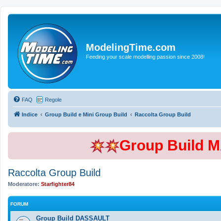
ModelingTime.com
Feeding your scale modelling passion since 2008!
FAQ
Regole
Indice
Group Build e Mini Group Build
Raccolta Group Build
Group Build 
Raccolta Group Build
Moderatore:
Starfighter84
FORUM
Group Build DASSAULT