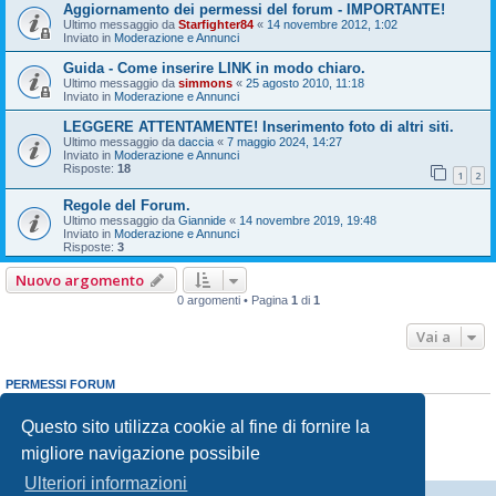
Aggiornamento dei permessi del forum - IMPORTANTE!
Ultimo messaggio da
Starfighter84
«
14 novembre 2012, 1:02
Inviato in
Moderazione e Annunci
Guida - Come inserire LINK in modo chiaro.
Ultimo messaggio da
simmons
«
25 agosto 2010, 11:18
Inviato in
Moderazione e Annunci
LEGGERE ATTENTAMENTE! Inserimento foto di altri siti.
Ultimo messaggio da
daccia
«
7 maggio 2024, 14:27
Inviato in
Moderazione e Annunci
Risposte:
18
1
2
Regole del Forum.
Ultimo messaggio da
Giannide
«
14 novembre 2019, 19:48
Inviato in
Moderazione e Annunci
Risposte:
3
Nuovo argomento
0 argomenti • Pagina
1
di
1
Vai a
PERMESSI FORUM
Non puoi
aprire nuovi argomenti
Non puoi
rispondere negli argomenti
Questo sito utilizza cookie al fine di fornire la
Non puoi
modificare i tuoi messaggi
migliore navigazione possibile
Non puoi
cancellare i tuoi messaggi
Non puoi
inviare allegati
Ulteriori informazioni