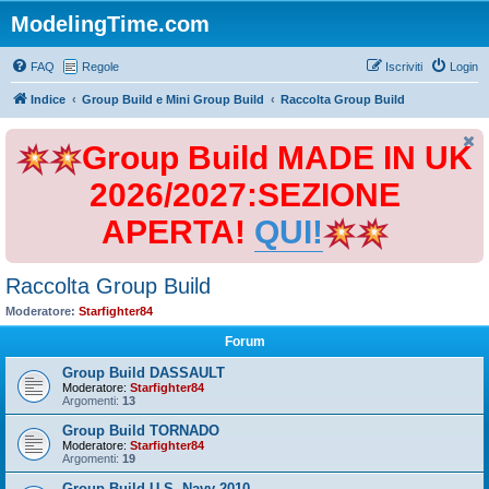
ModelingTime.com
FAQ
Regole
Iscriviti
Login
Indice
Group Build e Mini Group Build
Raccolta Group Build
Group Build MADE IN UK
2026/2027:SEZIONE
APERTA!
QUI!
Raccolta Group Build
Moderatore:
Starfighter84
Forum
Group Build DASSAULT
Moderatore:
Starfighter84
Argomenti:
13
Group Build TORNADO
Moderatore:
Starfighter84
Argomenti:
19
Group Build U.S. Navy 2010