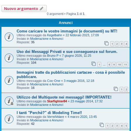
Nuovo argomento
0 argomenti • Pagina
1
di
1
Annunci
Come caricare le vostre immagini (e documenti) su MT!
Ultimo messaggio da
Kegelbahn
«
22 febbraio 2023, 17:09
Inviato in
Moderazione e Annunci
Risposte:
35
1
2
3
4
Uso dei Messaggi Privati e sue conseguenze sul forum.
Ultimo messaggio da
Bruno P
«
7 giugno 2026, 11:25
Inviato in
Moderazione e Annunci
Risposte:
104
1
8
9
10
11
…
Immagini tratte da pubblicazioni cartacee - cosa è possibile
pubblicare.
Ultimo messaggio da
Cox-One
«
3 maggio 2016, 12:18
Inviato in
Moderazione e Annunci
Risposte:
16
1
2
Utilizzo del Multiquote nei messaggi! IMPORTANTE!
Ultimo messaggio da
Starfighter84
«
23 maggio 2014, 17:32
Inviato in
Moderazione e Annunci
I tanti "Perchè?" di Modeling Time!!
Ultimo messaggio da
VorreiVolare
«
4 marzo 2020, 13:45
Inviato in
Moderazione e Annunci
Risposte:
42
1
2
3
4
5