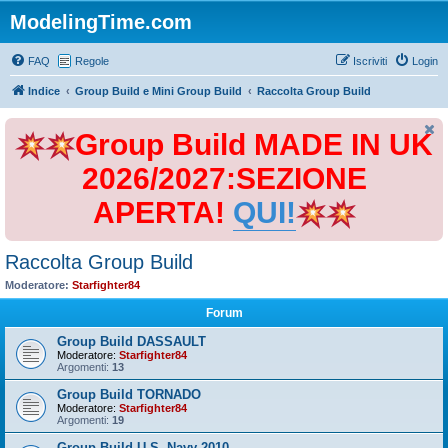
ModelingTime.com
FAQ
Regole
Iscriviti
Login
Indice
Group Build e Mini Group Build
Raccolta Group Build
Group Build MADE IN UK
2026/2027:SEZIONE
APERTA!
QUI!
Raccolta Group Build
Moderatore:
Starfighter84
Forum
Group Build DASSAULT
Moderatore:
Starfighter84
Argomenti:
13
Group Build TORNADO
Moderatore:
Starfighter84
Argomenti:
19
Group Build U.S. Navy 2010