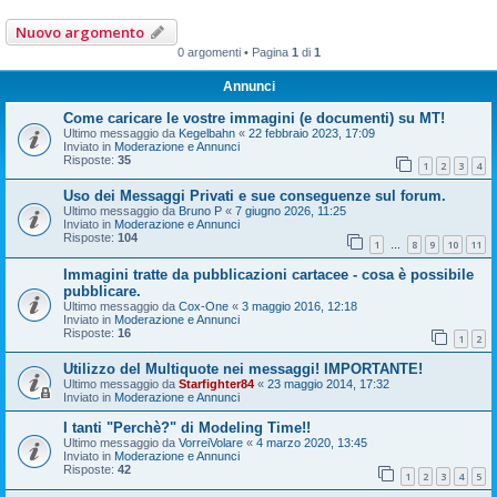
Nuovo argomento
0 argomenti • Pagina
1
di
1
Annunci
Come caricare le vostre immagini (e documenti) su MT!
Ultimo messaggio da
Kegelbahn
«
22 febbraio 2023, 17:09
Inviato in
Moderazione e Annunci
Risposte:
35
1
2
3
4
Uso dei Messaggi Privati e sue conseguenze sul forum.
Ultimo messaggio da
Bruno P
«
7 giugno 2026, 11:25
Inviato in
Moderazione e Annunci
Risposte:
104
1
8
9
10
11
…
Immagini tratte da pubblicazioni cartacee - cosa è possibile
pubblicare.
Ultimo messaggio da
Cox-One
«
3 maggio 2016, 12:18
Inviato in
Moderazione e Annunci
Risposte:
16
1
2
Utilizzo del Multiquote nei messaggi! IMPORTANTE!
Ultimo messaggio da
Starfighter84
«
23 maggio 2014, 17:32
Inviato in
Moderazione e Annunci
I tanti "Perchè?" di Modeling Time!!
Ultimo messaggio da
VorreiVolare
«
4 marzo 2020, 13:45
Inviato in
Moderazione e Annunci
Risposte:
42
1
2
3
4
5