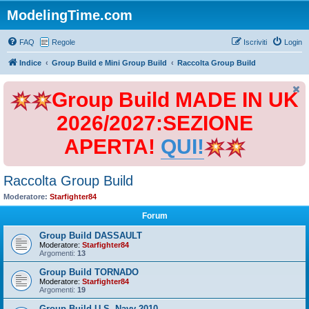
ModelingTime.com
FAQ
Regole
Iscriviti
Login
Indice
Group Build e Mini Group Build
Raccolta Group Build
Group Build MADE IN UK
2026/2027:SEZIONE
APERTA!
QUI!
Raccolta Group Build
Moderatore:
Starfighter84
Forum
Group Build DASSAULT
Moderatore:
Starfighter84
Argomenti:
13
Group Build TORNADO
Moderatore:
Starfighter84
Argomenti:
19
Group Build U.S. Navy 2010