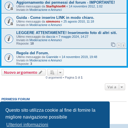
Aggiornamento dei permessi del forum - IMPORTANTE!
Ultimo messaggio da
Starfighter84
«
14 novembre 2012, 1:02
Inviato in
Moderazione e Annunci
Guida - Come inserire LINK in modo chiaro.
Ultimo messaggio da
simmons
«
25 agosto 2010, 11:18
Inviato in
Moderazione e Annunci
LEGGERE ATTENTAMENTE! Inserimento foto di altri siti.
Ultimo messaggio da
daccia
«
7 maggio 2024, 14:27
Inviato in
Moderazione e Annunci
Risposte:
18
1
2
Regole del Forum.
Ultimo messaggio da
Giannide
«
14 novembre 2019, 19:48
Inviato in
Moderazione e Annunci
Risposte:
3
Nuovo argomento
0 argomenti • Pagina
1
di
1
Vai a
PERMESSI FORUM
Non puoi
aprire nuovi argomenti
Non puoi
rispondere negli argomenti
Questo sito utilizza cookie al fine di fornire la
Non puoi
modificare i tuoi messaggi
migliore navigazione possibile
Non puoi
cancellare i tuoi messaggi
Non puoi
inviare allegati
Ulteriori informazioni