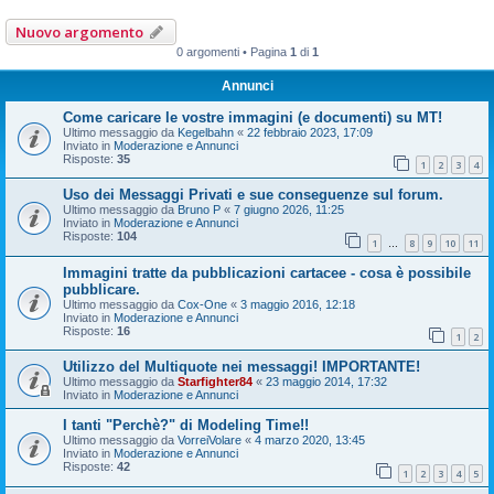
Nuovo argomento
0 argomenti • Pagina
1
di
1
Annunci
Come caricare le vostre immagini (e documenti) su MT!
Ultimo messaggio da
Kegelbahn
«
22 febbraio 2023, 17:09
Inviato in
Moderazione e Annunci
Risposte:
35
1
2
3
4
Uso dei Messaggi Privati e sue conseguenze sul forum.
Ultimo messaggio da
Bruno P
«
7 giugno 2026, 11:25
Inviato in
Moderazione e Annunci
Risposte:
104
1
8
9
10
11
…
Immagini tratte da pubblicazioni cartacee - cosa è possibile
pubblicare.
Ultimo messaggio da
Cox-One
«
3 maggio 2016, 12:18
Inviato in
Moderazione e Annunci
Risposte:
16
1
2
Utilizzo del Multiquote nei messaggi! IMPORTANTE!
Ultimo messaggio da
Starfighter84
«
23 maggio 2014, 17:32
Inviato in
Moderazione e Annunci
I tanti "Perchè?" di Modeling Time!!
Ultimo messaggio da
VorreiVolare
«
4 marzo 2020, 13:45
Inviato in
Moderazione e Annunci
Risposte:
42
1
2
3
4
5