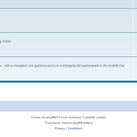
ng Time!
tiva... tutti a mangiare una gustosa pizza in compagnia dei partecipanti e dei modelli che
Creato da
phpBB
® Forum Software © phpBB Limited
Traduzione Italiana
phpBB-Italia.it
Privacy
|
Condizioni