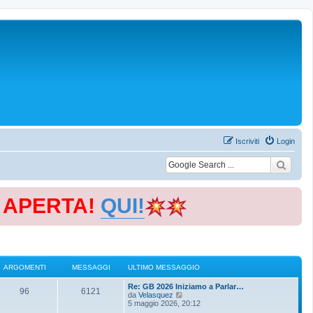
Iscriviti
Login
E APERTA!
QUI!
ARGOMENTI
MESSAGGI
ULTIMO MESSAGGIO
Re: GB 2026 Iniziamo a Parlar…
96
6121
V
da
Velasquez
e
5 maggio 2026, 20:12
d