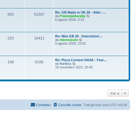
i
u
l
Re: GB Made in UK 26 - Aldo -…
t
655
51567
V
da
FreestyleAurelio
i
e
6 agosto 2026, 0:23
m
d
o
i
m
u
e
l
s
Re: Mini GB 25 - Intercettori…
t
220
16421
s
V
da
microciccio
i
a
e
5 agosto 2026, 23:02
m
g
d
o
g
i
m
i
u
e
o
l
s
Re: Pizza Contest NASA - Fear…
t
108
6106
s
V
da
fearless
i
a
e
18 novembre 2023, 20:46
m
g
d
o
g
i
m
i
u
e
o
l
s
t
s
i
a
m
Vai a
g
o
g
m
i
e
o
Contattaci
Cancella cookie
Tutti gli orari sono
UTC+02:00
s
s
a
g
g
i
o