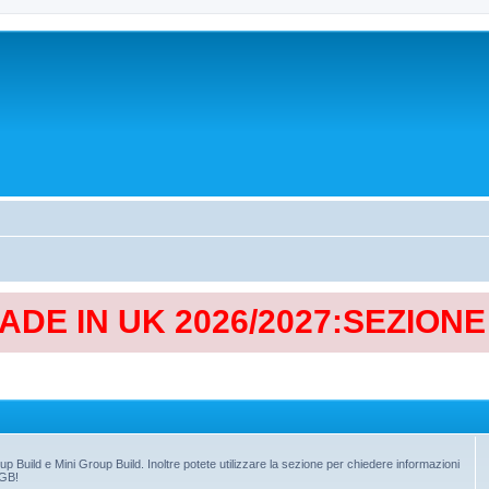
MADE IN UK 2026/2027:SEZION
up Build e Mini Group Build. Inoltre potete utilizzare la sezione per chiedere informazioni
 GB!