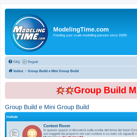
ModelingTime.com
Feeding your scale modelling passion since 2008!
FAQ
Regole
Indice
Group Build e Mini Group Build
Group Build 
Group Build e Mini Group Build
FORUM
Contest Room
In questo spazio si discuterà sulla scelta del tema dei futuri Gro
sui soggetti da proporre nei vari contest e su tutto ciò riguardi i