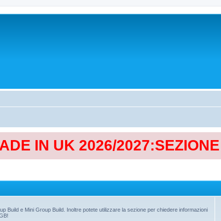
MADE IN UK 2026/2027:SEZION
up Build e Mini Group Build. Inoltre potete utilizzare la sezione per chiedere informazioni
 GB!