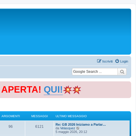
Iscriviti
Login
E APERTA!
QUI!
ARGOMENTI
MESSAGGI
ULTIMO MESSAGGIO
Re: GB 2026 Iniziamo a Parlar…
96
6121
V
da
Velasquez
e
5 maggio 2026, 20:12
d