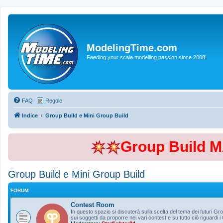
ModelingTime.com
Feeding your scale modelling passion since 2008!
FAQ
Regole
Indice
Group Build e Mini Group Build
Group Build 
Group Build e Mini Group Build
FORUM
Contest Room
In questo spazio si discuterà sulla scelta del tema dei futuri Gro
sui soggetti da proporre nei vari contest e su tutto ciò riguardi i