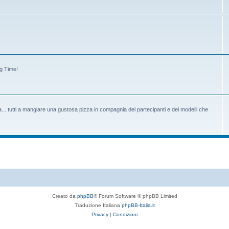
ng Time!
tiva... tutti a mangiare una gustosa pizza in compagnia dei partecipanti e dei modelli che
Creato da
phpBB
® Forum Software © phpBB Limited
Traduzione Italiana
phpBB-Italia.it
Privacy
|
Condizioni