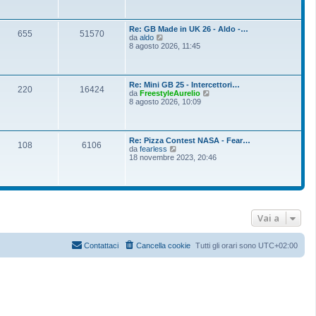
i
u
l
Re: GB Made in UK 26 - Aldo -…
t
655
51570
V
da
aldo
i
e
8 agosto 2026, 11:45
m
d
o
i
m
u
e
l
s
Re: Mini GB 25 - Intercettori…
t
220
16424
s
V
da
FreestyleAurelio
i
a
e
8 agosto 2026, 10:09
m
g
d
o
g
i
m
i
u
e
o
l
s
Re: Pizza Contest NASA - Fear…
t
108
6106
s
V
da
fearless
i
a
e
18 novembre 2023, 20:46
m
g
d
o
g
i
m
i
u
e
o
l
s
t
s
i
a
m
Vai a
g
o
g
m
i
e
o
Contattaci
Cancella cookie
Tutti gli orari sono
UTC+02:00
s
s
a
g
g
i
o