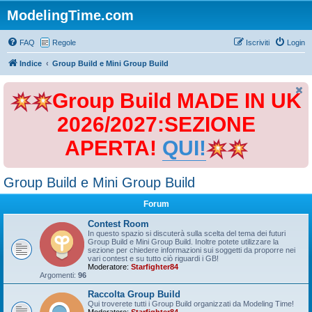
ModelingTime.com
FAQ
Regole
Iscriviti
Login
Indice
Group Build e Mini Group Build
Group Build MADE IN UK
2026/2027:SEZIONE
APERTA!
QUI!
Group Build e Mini Group Build
Forum
Contest Room
In questo spazio si discuterà sulla scelta del tema dei futuri
Group Build e Mini Group Build. Inoltre potete utilizzare la
sezione per chiedere informazioni sui soggetti da proporre nei
vari contest e su tutto ciò riguardi i GB!
Moderatore:
Starfighter84
Argomenti:
96
Raccolta Group Build
Qui troverete tutti i Group Build organizzati da Modeling Time!