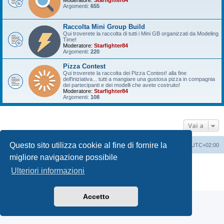
Moderatore:
Starfighter84
Argomenti:
655
Raccolta Mini Group Build
Qui troverete la raccolta di tutti i Mini GB organizzati da Modeling
Time!
Moderatore:
Starfighter84
Argomenti:
220
Pizza Contest
Qui troverete la raccolta dei Pizza Contest! alla fine
dell'iniziativa... tutti a mangiare una gustosa pizza in compagnia
dei partecipanti e dei modelli che avete costruito!
Moderatore:
Starfighter84
Argomenti:
108
Vai a
Questo sito utilizza cookie al fine di fornire la
Indice
Contattaci
Cancella cookie
Tutti gli orari sono
UTC+02:00
migliore navigazione possibile
Creato da
phpBB
® Forum Software © phpBB Limited
Ulteriori informazioni
Traduzione Italiana
phpBB-Italia.it
Privacy
|
Condizioni
Accetto