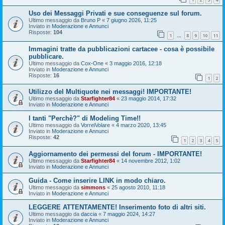
Uso dei Messaggi Privati e sue conseguenze sul forum.
Ultimo messaggio da
Bruno P
«
7 giugno 2026, 11:25
Inviato in
Moderazione e Annunci
Risposte:
104
1
8
9
10
11
…
Immagini tratte da pubblicazioni cartacee - cosa è possibile
pubblicare.
Ultimo messaggio da
Cox-One
«
3 maggio 2016, 12:18
Inviato in
Moderazione e Annunci
Risposte:
16
1
2
Utilizzo del Multiquote nei messaggi! IMPORTANTE!
Ultimo messaggio da
Starfighter84
«
23 maggio 2014, 17:32
Inviato in
Moderazione e Annunci
I tanti "Perchè?" di Modeling Time!!
Ultimo messaggio da
VorreiVolare
«
4 marzo 2020, 13:45
Inviato in
Moderazione e Annunci
Risposte:
42
1
2
3
4
5
Aggiornamento dei permessi del forum - IMPORTANTE!
Ultimo messaggio da
Starfighter84
«
14 novembre 2012, 1:02
Inviato in
Moderazione e Annunci
Guida - Come inserire LINK in modo chiaro.
Ultimo messaggio da
simmons
«
25 agosto 2010, 11:18
Inviato in
Moderazione e Annunci
LEGGERE ATTENTAMENTE! Inserimento foto di altri siti.
Ultimo messaggio da
daccia
«
7 maggio 2024, 14:27
Inviato in
Moderazione e Annunci