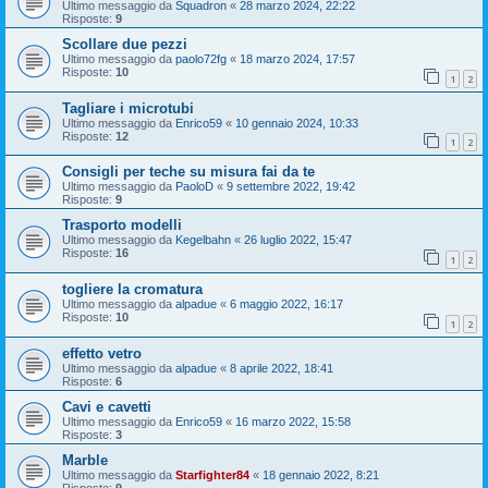
Ultimo messaggio da
Squadron
«
28 marzo 2024, 22:22
Risposte:
9
Scollare due pezzi
Ultimo messaggio da
paolo72fg
«
18 marzo 2024, 17:57
Risposte:
10
1
2
Tagliare i microtubi
Ultimo messaggio da
Enrico59
«
10 gennaio 2024, 10:33
Risposte:
12
1
2
Consigli per teche su misura fai da te
Ultimo messaggio da
PaoloD
«
9 settembre 2022, 19:42
Risposte:
9
Trasporto modelli
Ultimo messaggio da
Kegelbahn
«
26 luglio 2022, 15:47
Risposte:
16
1
2
togliere la cromatura
Ultimo messaggio da
alpadue
«
6 maggio 2022, 16:17
Risposte:
10
1
2
effetto vetro
Ultimo messaggio da
alpadue
«
8 aprile 2022, 18:41
Risposte:
6
Cavi e cavetti
Ultimo messaggio da
Enrico59
«
16 marzo 2022, 15:58
Risposte:
3
Marble
Ultimo messaggio da
Starfighter84
«
18 gennaio 2022, 8:21
Risposte:
9