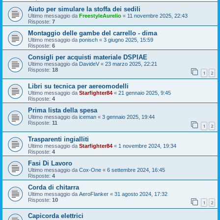
Aiuto per simulare la stoffa dei sedili
Ultimo messaggio da
FreestyleAurelio
«
11 novembre 2025, 22:43
Risposte:
7
Montaggio delle gambe del carrello - dima
Ultimo messaggio da
ponisch
«
3 giugno 2025, 15:59
Risposte:
6
Consigli per acquisti materiale DSPIAE
Ultimo messaggio da
DavideV
«
23 marzo 2025, 22:21
Risposte:
18
1
2
Libri su tecnica per aereomodelli
Ultimo messaggio da
Starfighter84
«
21 gennaio 2025, 9:45
Risposte:
4
Prima lista della spesa
Ultimo messaggio da
iceman
«
3 gennaio 2025, 19:44
Risposte:
11
1
2
Trasparenti ingialliti
Ultimo messaggio da
Starfighter84
«
1 novembre 2024, 19:34
Risposte:
4
Fasi Di Lavoro
Ultimo messaggio da
Cox-One
«
6 settembre 2024, 16:45
Risposte:
4
Corda di chitarra
Ultimo messaggio da
AeroFlanker
«
31 agosto 2024, 17:32
Risposte:
10
1
2
Capicorda elettrici