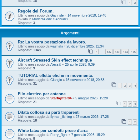
Risposte:
18
1
2
Regole del Forum.
Ultimo messaggio da
Giannide
«
14 novembre 2019, 19:48
Inviato in
Moderazione e Annunci
Risposte:
3
Argomenti
Re: La vostra postazione da lavoro.
Ultimo messaggio da
washaki
«
20 dicembre 2025, 11:34
Risposte:
1348
1
132
133
134
135
…
Aircraft Stressed Skin effect technique
Ultimo messaggio da
Alecs®
«
25 aprile 2025, 9:39
Risposte:
9
TUTORIAL effetto eliche in movimento.
Ultimo messaggio da
Giangio
«
15 novembre 2018, 20:53
Risposte:
31
1
2
3
4
Filo elastico per antenne
Ultimo messaggio da
Starfighter84
«
5 maggio 2026, 15:20
Risposte:
21
1
2
3
Ditata collosa su parti trsparenti
Ultimo messaggio da
flyman_fishing
«
27 marzo 2026, 17:28
Risposte:
18
1
2
White latex per condotti prese d'aria
Ultimo messaggio da
Ferry_flight
«
7 gennaio 2026, 15:29
Risposte:
8