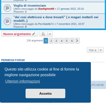
Voglia di ricominciare
Ultimo messaggio da
Starfighter84
«
17 gennaio 2022, 20:10
Risposte:
2
"dei cosi elettricosi e dove trovarli" ( e magari metterli nei
modelli..)
Ultimo messaggio da
Picchiatello71
«
7 novembre 2021, 16:57
Risposte:
8
Nuovo argomento
1
2
3
4
5
6
Prossimo
136 argomenti
Vai a
PERMESSI FORUM
Non puoi
aprire nuovi argomenti
Non puoi
rispondere negli argomenti
Questo sito utilizza cookie al fine di fornire la
Non puoi
modificare i tuoi messaggi
migliore navigazione possibile
Non puoi
cancellare i tuoi messaggi
Non puoi
inviare allegati
Ulteriori informazioni
Indice
Contattaci
Cancella cookie
Tutti gli orari sono
UTC+02:00
Accetto
Creato da
phpBB
® Forum Software © phpBB Limited
Traduzione Italiana
phpBB-Italia.it
Privacy
|
Condizioni