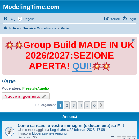
ModelingTime.com
FAQ
Regole
Iscriviti
Login
Indice
Tecnica Modellistica
Varie
Group Build MADE IN UK
2026/2027:SEZIONE
APERTA!
QUI!
Varie
Moderatore:
FreestyleAurelio
Nuovo argomento
1
2
3
4
5
6
Prossimo
136 argomenti
Annunci
Come caricare le vostre immagini (e documenti) su MT!
Ultimo messaggio da
Kegelbahn
«
22 febbraio 2023, 17:09
Inviato in
Moderazione e Annunci
Risposte:
35
1
2
3
4