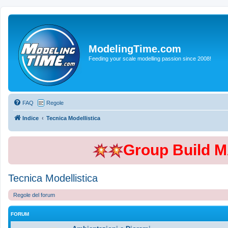
ModelingTime.com
Feeding your scale modelling passion since 2008!
FAQ
Regole
Indice
Tecnica Modellistica
Group Build 
Tecnica Modellistica
Regole del forum
FORUM