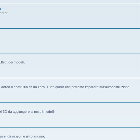
i
arket.
fect dei modelli.
ereo o costruirla fin da zero. Tutto quello che potreste imparare sull'autocostruzione.
i 3D da aggiungere ai nostri modelli!
ive, gli incisori e altro ancora.