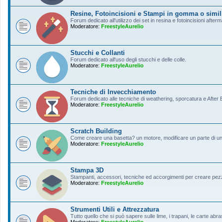
Resine, Fotoincisioni e Stampi in gomma o simil
Forum dedicato all'utilizzo dei set in resina e fotoincisioni afterm
Moderatore:
FreestyleAurelio
Stucchi e Collanti
Forum dedicato all'uso degli stucchi e delle colle.
Moderatore:
FreestyleAurelio
Tecniche di Invecchiamento
Forum dedicato alle tecniche di weathering, sporcatura e After Ef
Moderatore:
FreestyleAurelio
Scratch Building
Come creare una basetta? un motore, modificare un parte di un a
Moderatore:
FreestyleAurelio
Stampa 3D
Stampanti, accessori, tecniche ed accorgimenti per creare pezz
Moderatore:
FreestyleAurelio
Strumenti Utili e Attrezzatura
Tutto quello che si può sapere sulle lime, i trapani, le carte abras