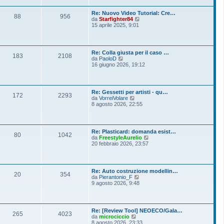
i
u
e
o
l
s
Re: Nuovo Video Tutorial: Cre…
t
88
956
s
V
da
Starfighter84
i
a
e
15 aprile 2025, 9:01
m
g
d
o
g
i
m
i
u
e
o
l
s
Re: Colla giusta per il caso …
t
183
2108
s
V
da
PaoloD
i
a
e
16 giugno 2026, 19:12
m
g
d
o
g
i
m
i
u
e
o
l
s
Re: Gessetti per artisti - qu…
t
172
2293
s
V
da
VorreiVolare
i
a
e
8 agosto 2026, 22:55
m
g
d
o
g
i
m
i
u
e
o
l
s
Re: Plasticard: domanda esist…
t
80
1042
s
V
da
FreestyleAurelio
i
a
e
20 febbraio 2026, 23:57
m
g
d
o
g
i
m
i
u
e
o
l
s
Re: Auto costruzione modellin…
t
20
354
s
V
da
Pierantonio_F
i
a
e
9 agosto 2026, 9:48
m
g
d
o
g
i
m
i
u
e
o
l
s
Re: [Review Tool] NEOECO/Gala…
t
265
4023
s
V
da
microciccio
i
a
e
8 agosto 2026, 23:33