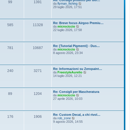
Re: Consigli prodotti per dio…
99
1391
V
da
flyman_fishing
e
29 luglio 2026, 17:51
d
i
u
l
Re: Breve focus Airgoo Premiu…
t
585
11328
V
da
microciccio
i
e
22 luglio 2026, 17:58
m
d
o
i
m
u
e
l
s
Re: [Tutorial Pigmenti] - Dus…
t
781
10687
s
V
da
microciccio
i
a
e
8 agosto 2026, 23:34
m
g
d
o
g
i
m
i
u
e
o
l
s
Re: Informazioni su Zeropaint…
t
240
3271
s
V
da
FreestyleAurelio
i
a
e
14 luglio 2026, 12:21
m
g
d
o
g
i
m
i
u
e
o
l
s
Re: Consigli per Mascheratura
t
89
1204
s
V
da
microciccio
i
a
e
27 aprile 2026, 10:03
m
g
d
o
g
i
m
i
u
e
o
l
s
Re: Custom Decal, a chi rivol…
t
176
1906
s
V
da
rob_zone
i
a
e
9 agosto 2026, 14:55
m
g
d
o
g
i
m