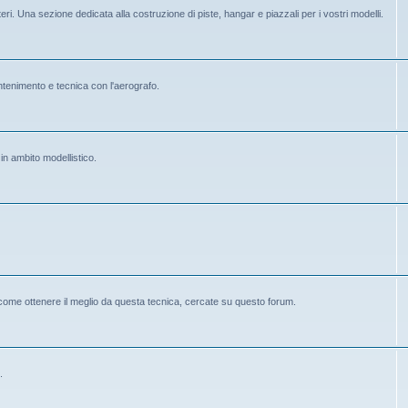
eri. Una sezione dedicata alla costruzione di piste, hangar e piazzali per i vostri modelli.
mantenimento e tecnica con l'aerografo.
 in ambito modellistico.
 come ottenere il meglio da questa tecnica, cercate su questo forum.
.