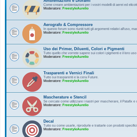
Ambientazioni e Diorami
Come creare ambientazioni per i vostri modelli di aerei ed elicott
Moderatore:
FreestyleAurelio
Aerografo & Compressore
In questo forum sono riuniti tutti gli argomenti relativi all'uso, 
Moderatore:
FreestyleAurelio
Uso dei Primer, Diluenti, Colori e Pigmenti
Tutto quello che vorrete sapere sui colori i pigmenti e il loro uso
Moderatore:
FreestyleAurelio
Trasparenti e Vernici Finali
Tutto sui trasparenti e la cera Future.
Moderatore:
FreestyleAurelio
Mascherature e Stencil
Se cercate come utilizzare i nastri per mascherare, il Patafix e
Moderatore:
FreestyleAurelio
Decal
Tutto su come usarle, riprodurle e trattarle con prodotti specifici
Moderatore:
FreestyleAurelio