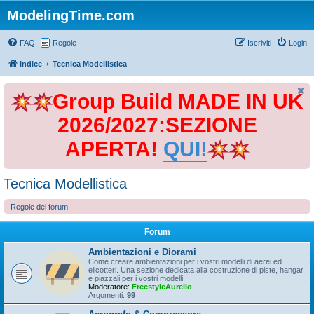
ModelingTime.com
FAQ
Regole
Iscriviti
Login
Indice
Tecnica Modellistica
Group Build MADE IN UK
2026/2027:SEZIONE
APERTA!
QUI!
Tecnica Modellistica
Regole del forum
Forum
Ambientazioni e Diorami
Come creare ambientazioni per i vostri modelli di aerei ed
elicotteri. Una sezione dedicata alla costruzione di piste, hangar
e piazzali per i vostri modelli.
Moderatore:
FreestyleAurelio
Argomenti:
99