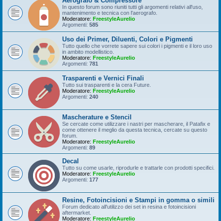
Aerografo & Compressore
In questo forum sono riuniti tutti gli argomenti relativi all'uso,
mantenimento e tecnica con l'aerografo.
Moderatore:
FreestyleAurelio
Argomenti:
585
Uso dei Primer, Diluenti, Colori e Pigmenti
Tutto quello che vorrete sapere sui colori i pigmenti e il loro uso
in ambito modellistico.
Moderatore:
FreestyleAurelio
Argomenti:
781
Trasparenti e Vernici Finali
Tutto sui trasparenti e la cera Future.
Moderatore:
FreestyleAurelio
Argomenti:
240
Mascherature e Stencil
Se cercate come utilizzare i nastri per mascherare, il Patafix e
come ottenere il meglio da questa tecnica, cercate su questo
forum.
Moderatore:
FreestyleAurelio
Argomenti:
89
Decal
Tutto su come usarle, riprodurle e trattarle con prodotti specifici.
Moderatore:
FreestyleAurelio
Argomenti:
177
Resine, Fotoincisioni e Stampi in gomma o simili
Forum dedicato all'utilizzo dei set in resina e fotoincisioni
aftermarket.
Moderatore:
FreestyleAurelio