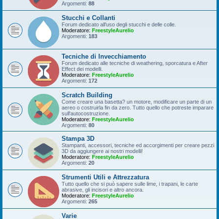
Argomenti:
88
Stucchi e Collanti
Forum dedicato all'uso degli stucchi e delle colle.
Moderatore:
FreestyleAurelio
Argomenti:
183
Tecniche di Invecchiamento
Forum dedicato alle tecniche di weathering, sporcatura e After
Effect dei modelli.
Moderatore:
FreestyleAurelio
Argomenti:
172
Scratch Building
Come creare una basetta? un motore, modificare un parte di un
aereo o costruirla fin da zero. Tutto quello che potreste imparare
sull'autocostruzione.
Moderatore:
FreestyleAurelio
Argomenti:
80
Stampa 3D
Stampanti, accessori, tecniche ed accorgimenti per creare pezzi
3D da aggiungere ai nostri modelli!
Moderatore:
FreestyleAurelio
Argomenti:
20
Strumenti Utili e Attrezzatura
Tutto quello che si può sapere sulle lime, i trapani, le carte
abrasive, gli incisori e altro ancora.
Moderatore:
FreestyleAurelio
Argomenti:
265
Varie