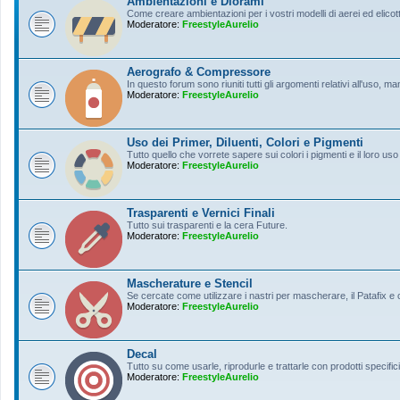
Ambientazioni e Diorami
Come creare ambientazioni per i vostri modelli di aerei ed elicott
Moderatore:
FreestyleAurelio
Aerografo & Compressore
In questo forum sono riuniti tutti gli argomenti relativi all'uso, 
Moderatore:
FreestyleAurelio
Uso dei Primer, Diluenti, Colori e Pigmenti
Tutto quello che vorrete sapere sui colori i pigmenti e il loro uso
Moderatore:
FreestyleAurelio
Trasparenti e Vernici Finali
Tutto sui trasparenti e la cera Future.
Moderatore:
FreestyleAurelio
Mascherature e Stencil
Se cercate come utilizzare i nastri per mascherare, il Patafix e
Moderatore:
FreestyleAurelio
Decal
Tutto su come usarle, riprodurle e trattarle con prodotti specifici
Moderatore:
FreestyleAurelio