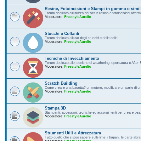
Resine, Fotoincisioni e Stampi in gomma o simil
Forum dedicato all'utilizzo dei set in resina e fotoincisioni afterm
Moderatore:
FreestyleAurelio
Stucchi e Collanti
Forum dedicato all'uso degli stucchi e delle colle.
Moderatore:
FreestyleAurelio
Tecniche di Invecchiamento
Forum dedicato alle tecniche di weathering, sporcatura e After Ef
Moderatore:
FreestyleAurelio
Scratch Building
Come creare una basetta? un motore, modificare un parte di un a
Moderatore:
FreestyleAurelio
Stampa 3D
Stampanti, accessori, tecniche ed accorgimenti per creare pezz
Moderatore:
FreestyleAurelio
Strumenti Utili e Attrezzatura
Tutto quello che si può sapere sulle lime, i trapani, le carte abras