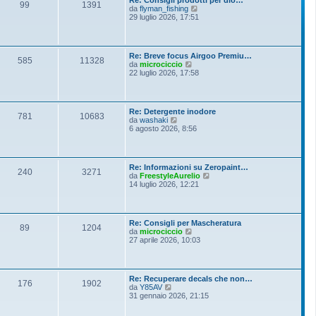
Re: Consigli prodotti per dio…
99
1391
V
da
flyman_fishing
e
29 luglio 2026, 17:51
d
i
u
l
Re: Breve focus Airgoo Premiu…
t
585
11328
V
da
microciccio
i
e
22 luglio 2026, 17:58
m
d
o
i
m
u
e
l
s
Re: Detergente inodore
t
781
10683
s
V
da
washaki
i
a
e
6 agosto 2026, 8:56
m
g
d
o
g
i
m
i
u
e
o
l
s
Re: Informazioni su Zeropaint…
t
240
3271
s
V
da
FreestyleAurelio
i
a
e
14 luglio 2026, 12:21
m
g
d
o
g
i
m
i
u
e
o
l
s
Re: Consigli per Mascheratura
t
89
1204
s
V
da
microciccio
i
a
e
27 aprile 2026, 10:03
m
g
d
o
g
i
m
i
u
e
o
l
s
Re: Recuperare decals che non…
t
176
1902
s
V
da
Y85AV
i
a
e
31 gennaio 2026, 21:15
m
g
d
o
g
i
m