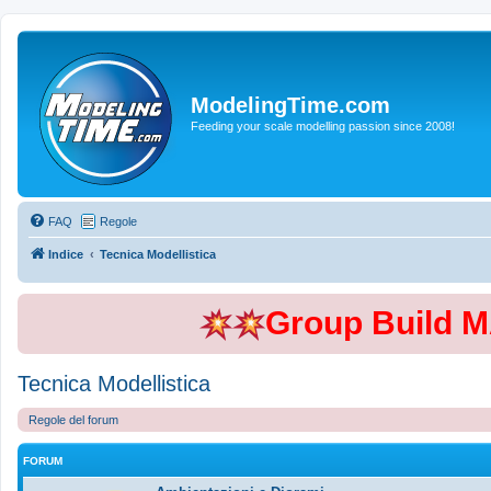
ModelingTime.com
Feeding your scale modelling passion since 2008!
FAQ
Regole
Indice
Tecnica Modellistica
Group Build 
Tecnica Modellistica
Regole del forum
FORUM