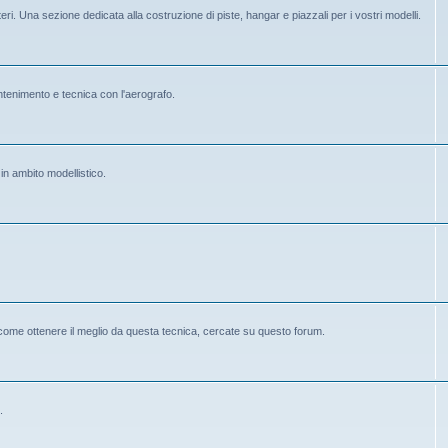
eri. Una sezione dedicata alla costruzione di piste, hangar e piazzali per i vostri modelli.
mantenimento e tecnica con l'aerografo.
 in ambito modellistico.
 come ottenere il meglio da questa tecnica, cercate su questo forum.
.