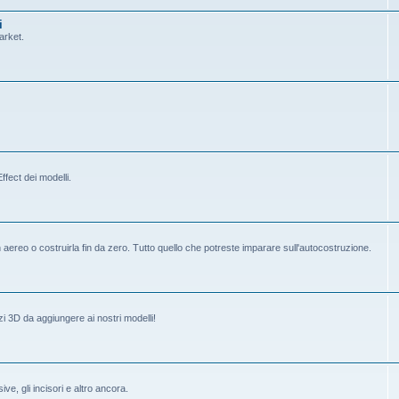
i
arket.
fect dei modelli.
ereo o costruirla fin da zero. Tutto quello che potreste imparare sull'autocostruzione.
i 3D da aggiungere ai nostri modelli!
ive, gli incisori e altro ancora.