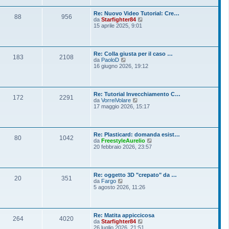
i
u
e
o
l
s
Re: Nuovo Video Tutorial: Cre…
t
88
956
s
V
da
Starfighter84
i
a
e
15 aprile 2025, 9:01
m
g
d
o
g
i
m
i
u
e
o
l
s
Re: Colla giusta per il caso …
t
183
2108
s
V
da
PaoloD
i
a
e
16 giugno 2026, 19:12
m
g
d
o
g
i
m
i
u
e
o
l
s
Re: Tutorial Invecchiamento C…
t
172
2291
s
V
da
VorreiVolare
i
a
e
17 maggio 2026, 15:17
m
g
d
o
g
i
m
i
u
e
o
l
s
Re: Plasticard: domanda esist…
t
80
1042
s
V
da
FreestyleAurelio
i
a
e
20 febbraio 2026, 23:57
m
g
d
o
g
i
m
i
u
e
o
l
s
Re: oggetto 3D "crepato" da …
t
20
351
s
V
da
Fargo
i
a
e
5 agosto 2026, 11:26
m
g
d
o
g
i
m
i
u
e
o
l
s
Re: Matita appiccicosa
t
264
4020
s
V
da
Starfighter84
i
a
e
26 luglio 2026, 21:51