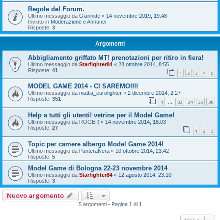
Regole del Forum.
Ultimo messaggio da
Giannide
«
14 novembre 2019, 19:48
Inviato in
Moderazione e Annunci
Risposte:
3
Argomenti
Abbigliamento griffato MT! prenotazioni per ritiro in fiera!
Ultimo messaggio da
Starfighter84
«
28 ottobre 2014, 8:55
Risposte:
41
1
2
3
4
5
MODEL GAME 2014 - CI SAREMO!!!!
Ultimo messaggio da
mattia_eurofighter
«
2 dicembre 2014, 2:27
Risposte:
351
1
33
34
35
36
…
Help a tutti gli utenti! vetrine per il Model Game!
Ultimo messaggio da
ROGER
«
14 novembre 2014, 18:03
Risposte:
27
1
2
3
Topic per camere albergo Model Game 2014!
Ultimo messaggio da
PanteraNera
«
10 ottobre 2014, 23:42
Risposte:
5
Model Game di Bologna 22-23 novembre 2014
Ultimo messaggio da
Starfighter84
«
12 agosto 2014, 23:10
Risposte:
3
Nuovo argomento
5 argomenti • Pagina
1
di
1