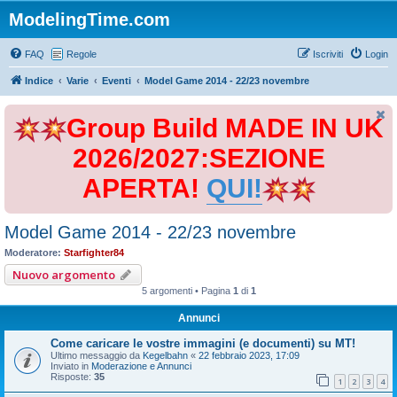
ModelingTime.com
FAQ
Regole
Iscriviti
Login
Indice
Varie
Eventi
Model Game 2014 - 22/23 novembre
Group Build MADE IN UK
2026/2027:SEZIONE
APERTA!
QUI!
Model Game 2014 - 22/23 novembre
Moderatore:
Starfighter84
Nuovo argomento
5 argomenti • Pagina
1
di
1
Annunci
Come caricare le vostre immagini (e documenti) su MT!
Ultimo messaggio da
Kegelbahn
«
22 febbraio 2023, 17:09
Inviato in
Moderazione e Annunci
Risposte:
35
1
2
3
4