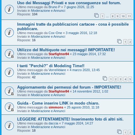
Uso dei Messaggi Privati e sue conseguenze sul forum.
Ultimo messaggio da
Bruno P
«
7 giugno 2026, 11:25
Inviato in
Moderazione e Annunci
Risposte:
104
1
8
9
10
11
…
Immagini tratte da pubblicazioni cartacee - cosa è possibile
pubblicare.
Ultimo messaggio da
Cox-One
«
3 maggio 2016, 12:18
Inviato in
Moderazione e Annunci
Risposte:
16
1
2
Utilizzo del Multiquote nei messaggi! IMPORTANTE!
Ultimo messaggio da
Starfighter84
«
23 maggio 2014, 17:32
Inviato in
Moderazione e Annunci
I tanti "Perchè?" di Modeling Time!!
Ultimo messaggio da
VorreiVolare
«
4 marzo 2020, 13:45
Inviato in
Moderazione e Annunci
Risposte:
42
1
2
3
4
5
Aggiornamento dei permessi del forum - IMPORTANTE!
Ultimo messaggio da
Starfighter84
«
14 novembre 2012, 1:02
Inviato in
Moderazione e Annunci
Guida - Come inserire LINK in modo chiaro.
Ultimo messaggio da
simmons
«
25 agosto 2010, 11:18
Inviato in
Moderazione e Annunci
LEGGERE ATTENTAMENTE! Inserimento foto di altri siti.
Ultimo messaggio da
daccia
«
7 maggio 2024, 14:27
Inviato in
Moderazione e Annunci
Risposte:
18
1
2