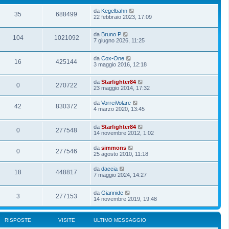
da
Kegelbahn
35
688499
22 febbraio 2023, 17:09
da
Bruno P
104
1021092
7 giugno 2026, 11:25
da
Cox-One
16
425144
3 maggio 2016, 12:18
da
Starfighter84
0
270722
23 maggio 2014, 17:32
da
VorreiVolare
42
830372
4 marzo 2020, 13:45
da
Starfighter84
0
277548
14 novembre 2012, 1:02
da
simmons
0
277546
25 agosto 2010, 11:18
da
daccia
18
448817
7 maggio 2024, 14:27
da
Giannide
3
277153
14 novembre 2019, 19:48
RISPOSTE
VISITE
ULTIMO MESSAGGIO