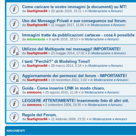
Come caricare le vostre immagini (e documenti) su MT!
da
Starfighter84
»
20 aprile 2018, 15:11
» in
Moderazione e Annunci
Uso dei Messaggi Privati e sue conseguenze sul forum.
da
Starfighter84
»
11 maggio 2017, 11:06
» in
Moderazione e Annunci
Immagini tratte da pubblicazioni cartacee - cosa è possibile
da
microciccio
»
9 aprile 2016, 18:53
» in
Moderazione e Annunci
Utilizzo del Multiquote nei messaggi! IMPORTANTE!
da
Starfighter84
»
23 maggio 2014, 17:32
» in
Moderazione e Annunci
I tanti "Perchè?" di Modeling Time!!
da
Starfighter84
»
28 marzo 2014, 0:18
» in
Moderazione e Annunci
Aggiornamento dei permessi del forum - IMPORTANTE!
da
Starfighter84
»
14 novembre 2012, 1:02
» in
Moderazione e Annunci
Guida - Come inserire LINK in modo chiaro.
da
simmons
»
25 agosto 2010, 11:18
» in
Moderazione e Annunci
LEGGERE ATTENTAMENTE! Inserimento foto di altri siti.
da
simmons
»
2 settembre 2009, 19:35
» in
Moderazione e Annunci
Regole del Forum.
da
Starfighter84
»
21 febbraio 2008, 23:31
» in
Moderazione e Annunci
ARGOMENTI