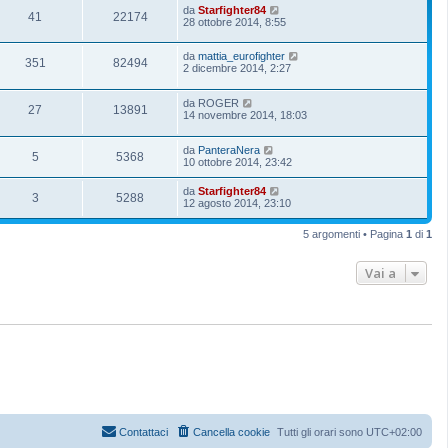
da
Starfighter84
41
22174
28 ottobre 2014, 8:55
da
mattia_eurofighter
351
82494
2 dicembre 2014, 2:27
da
ROGER
27
13891
14 novembre 2014, 18:03
da
PanteraNera
5
5368
10 ottobre 2014, 23:42
da
Starfighter84
3
5288
12 agosto 2014, 23:10
5 argomenti • Pagina
1
di
1
Vai a
Contattaci
Cancella cookie
Tutti gli orari sono
UTC+02:00