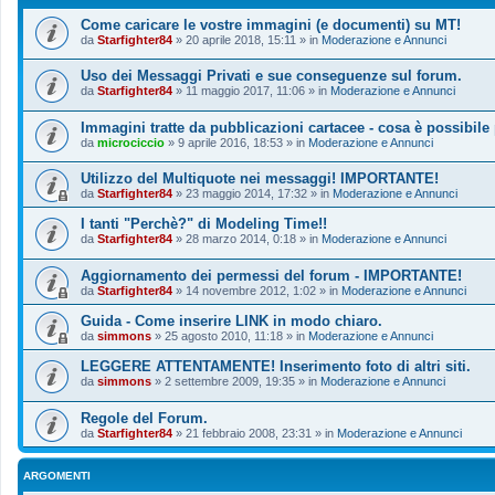
Come caricare le vostre immagini (e documenti) su MT!
da
Starfighter84
»
20 aprile 2018, 15:11
» in
Moderazione e Annunci
Uso dei Messaggi Privati e sue conseguenze sul forum.
da
Starfighter84
»
11 maggio 2017, 11:06
» in
Moderazione e Annunci
Immagini tratte da pubblicazioni cartacee - cosa è possibile
da
microciccio
»
9 aprile 2016, 18:53
» in
Moderazione e Annunci
Utilizzo del Multiquote nei messaggi! IMPORTANTE!
da
Starfighter84
»
23 maggio 2014, 17:32
» in
Moderazione e Annunci
I tanti "Perchè?" di Modeling Time!!
da
Starfighter84
»
28 marzo 2014, 0:18
» in
Moderazione e Annunci
Aggiornamento dei permessi del forum - IMPORTANTE!
da
Starfighter84
»
14 novembre 2012, 1:02
» in
Moderazione e Annunci
Guida - Come inserire LINK in modo chiaro.
da
simmons
»
25 agosto 2010, 11:18
» in
Moderazione e Annunci
LEGGERE ATTENTAMENTE! Inserimento foto di altri siti.
da
simmons
»
2 settembre 2009, 19:35
» in
Moderazione e Annunci
Regole del Forum.
da
Starfighter84
»
21 febbraio 2008, 23:31
» in
Moderazione e Annunci
ARGOMENTI