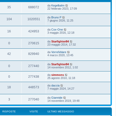
da
Kegelbahn
35
688072
22 febbraio 2023, 17:09
da
Bruno P
104
1020551
7 giugno 2026, 11:25
da
Cox-One
16
424953
3 maggio 2016, 12:18
da
Starfighter84
0
270615
23 maggio 2014, 17:32
da
VorreiVolare
42
829940
4 marzo 2020, 13:45
da
Starfighter84
0
277440
14 novembre 2012, 1:02
da
simmons
0
277438
25 agosto 2010, 11:18
da
daccia
18
448573
7 maggio 2024, 14:27
da
Giannide
3
277040
14 novembre 2019, 19:48
RISPOSTE
VISITE
ULTIMO MESSAGGIO