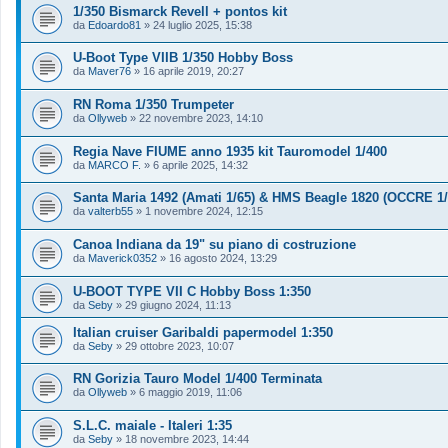
1/350 Bismarck Revell + pontos kit
da
Edoardo81
»
24 luglio 2025, 15:38
U-Boot Type VIIB 1/350 Hobby Boss
da
Maver76
»
16 aprile 2019, 20:27
RN Roma 1/350 Trumpeter
da
Ollyweb
»
22 novembre 2023, 14:10
Regia Nave FIUME anno 1935 kit Tauromodel 1/400
da
MARCO F.
»
6 aprile 2025, 14:32
Santa Maria 1492 (Amati 1/65) & HMS Beagle 1820 (OCCRE 1/
da
valterb55
»
1 novembre 2024, 12:15
Canoa Indiana da 19" su piano di costruzione
da
Maverick0352
»
16 agosto 2024, 13:29
U-BOOT TYPE VII C Hobby Boss 1:350
da
Seby
»
29 giugno 2024, 11:13
Italian cruiser Garibaldi papermodel 1:350
da
Seby
»
29 ottobre 2023, 10:07
RN Gorizia Tauro Model 1/400 Terminata
da
Ollyweb
»
6 maggio 2019, 11:06
S.L.C. maiale - Italeri 1:35
da
Seby
»
18 novembre 2023, 14:44