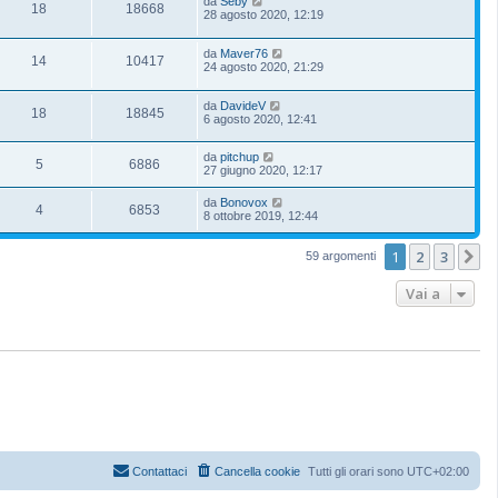
da
Seby
18
18668
28 agosto 2020, 12:19
da
Maver76
14
10417
24 agosto 2020, 21:29
da
DavideV
18
18845
6 agosto 2020, 12:41
da
pitchup
5
6886
27 giugno 2020, 12:17
da
Bonovox
4
6853
8 ottobre 2019, 12:44
1
2
3
P
59 argomenti
Vai a
Contattaci
Cancella cookie
Tutti gli orari sono
UTC+02:00