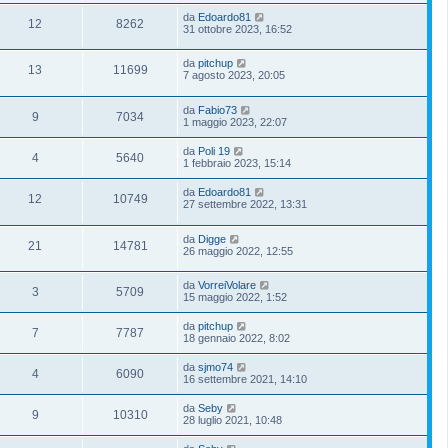
da
Edoardo81
12
8262
31 ottobre 2023, 16:52
da
pitchup
13
11699
7 agosto 2023, 20:05
da
Fabio73
9
7034
1 maggio 2023, 22:07
da
Poli 19
4
5640
1 febbraio 2023, 15:14
da
Edoardo81
12
10749
27 settembre 2022, 13:31
da
Digge
21
14781
26 maggio 2022, 12:55
da
VorreiVolare
3
5709
15 maggio 2022, 1:52
da
pitchup
7
7787
18 gennaio 2022, 8:02
da
sjmo74
4
6090
16 settembre 2021, 14:10
da
Seby
9
10310
28 luglio 2021, 10:48