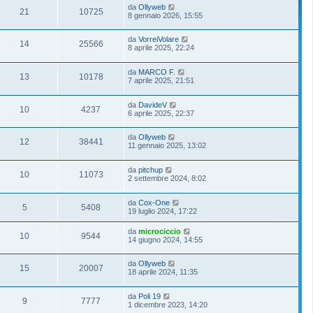
da
Ollyweb
21
10725
8 gennaio 2026, 15:55
da
VorreiVolare
14
25566
8 aprile 2025, 22:24
da
MARCO F.
13
10178
7 aprile 2025, 21:51
da
DavideV
10
4237
6 aprile 2025, 22:37
da
Ollyweb
12
38441
11 gennaio 2025, 13:02
da
pitchup
10
11073
2 settembre 2024, 8:02
da
Cox-One
5
5408
19 luglio 2024, 17:22
da
microciccio
10
9544
14 giugno 2024, 14:55
da
Ollyweb
15
20007
18 aprile 2024, 11:35
da
Poli 19
9
7777
1 dicembre 2023, 14:20