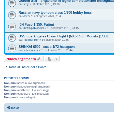
Golden Star - brigantino in legno completamente ridisegnat
da
Seby
»
30 ottobre 2015, 19:10
Russian navy typhoon class 1/700 hobby boss
da
Maver76
»
9 agosto 2020, 7:54
IJN Fuso 1:350, Fujimi
da
TheShipsModeler
»
10 settembre 2019, 23:15
USS Los Angeles Class Flight I (688)-Riich Models [1/350]
da
RodTheFixer
»
14 giugno 2020, 11:36
SHINKAI 6500 - scala 1/72 hasagawa
da
Liebemaister
»
13 settembre 2019, 11:44
Nuovo argomento
Torna all’Indice della Board
PERMESSI FORUM
Non puoi
aprire nuovi argomenti
Non puoi
rispondere negli argomenti
Non puoi
modificare i tuoi messaggi
Non puoi
cancellare i tuoi messaggi
Non puoi
inviare allegati
Indice