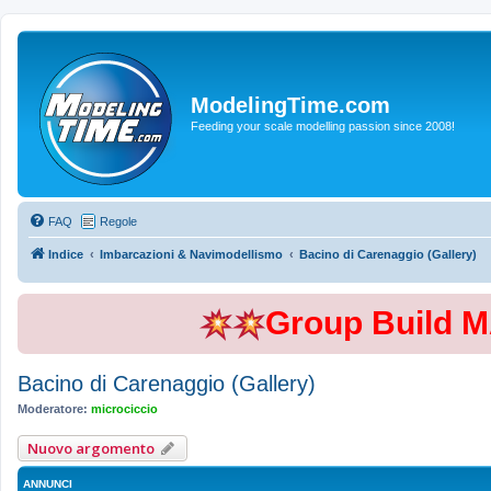
ModelingTime.com
Feeding your scale modelling passion since 2008!
FAQ
Regole
Indice
Imbarcazioni & Navimodellismo
Bacino di Carenaggio (Gallery)
Group Build 
Bacino di Carenaggio (Gallery)
Moderatore:
microciccio
Nuovo argomento
ANNUNCI