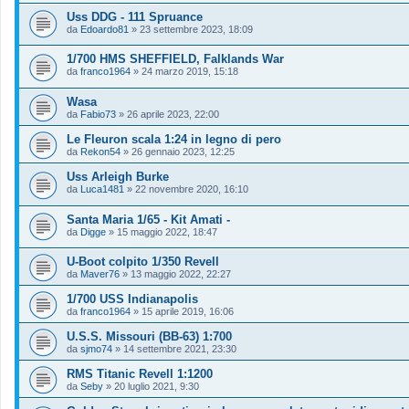
Uss DDG - 111 Spruance
da
Edoardo81
»
23 settembre 2023, 18:09
1/700 HMS SHEFFIELD, Falklands War
da
franco1964
»
24 marzo 2019, 15:18
Wasa
da
Fabio73
»
26 aprile 2023, 22:00
Le Fleuron scala 1:24 in legno di pero
da
Rekon54
»
26 gennaio 2023, 12:25
Uss Arleigh Burke
da
Luca1481
»
22 novembre 2020, 16:10
Santa Maria 1/65 - Kit Amati -
da
Digge
»
15 maggio 2022, 18:47
U-Boot colpito 1/350 Revell
da
Maver76
»
13 maggio 2022, 22:27
1/700 USS Indianapolis
da
franco1964
»
15 aprile 2019, 16:06
U.S.S. Missouri (BB-63) 1:700
da
sjmo74
»
14 settembre 2021, 23:30
RMS Titanic Revell 1:1200
da
Seby
»
20 luglio 2021, 9:30