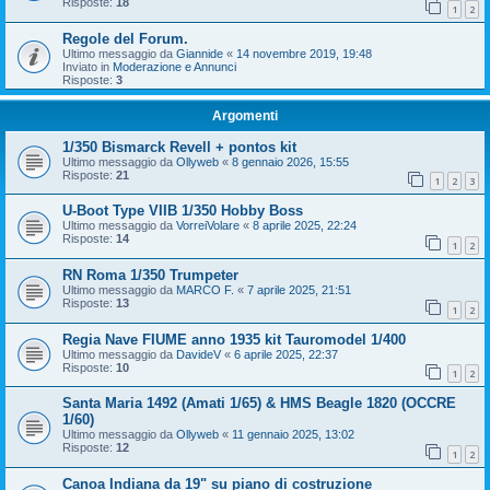
Risposte:
18
1
2
Regole del Forum.
Ultimo messaggio da
Giannide
«
14 novembre 2019, 19:48
Inviato in
Moderazione e Annunci
Risposte:
3
Argomenti
1/350 Bismarck Revell + pontos kit
Ultimo messaggio da
Ollyweb
«
8 gennaio 2026, 15:55
Risposte:
21
1
2
3
U-Boot Type VIIB 1/350 Hobby Boss
Ultimo messaggio da
VorreiVolare
«
8 aprile 2025, 22:24
Risposte:
14
1
2
RN Roma 1/350 Trumpeter
Ultimo messaggio da
MARCO F.
«
7 aprile 2025, 21:51
Risposte:
13
1
2
Regia Nave FIUME anno 1935 kit Tauromodel 1/400
Ultimo messaggio da
DavideV
«
6 aprile 2025, 22:37
Risposte:
10
1
2
Santa Maria 1492 (Amati 1/65) & HMS Beagle 1820 (OCCRE
1/60)
Ultimo messaggio da
Ollyweb
«
11 gennaio 2025, 13:02
Risposte:
12
1
2
Canoa Indiana da 19" su piano di costruzione