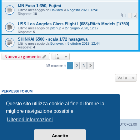
IJN Fuso 1:350, Fujimi
Ultimo messaggio da
DavideV
«
6 agosto 2020, 12:41
Risposte:
18
1
2
USS Los Angeles Class Flight I (688)-Riich Models [1/350]
Ultimo messaggio da
pitchup
«
27 giugno 2020, 12:17
Risposte:
5
SHINKAI 6500 - scala 1/72 hasagawa
Ultimo messaggio da
Bonovox
«
8 ottobre 2019, 12:44
Risposte:
4
Nuovo argomento
1
2
3
Prossimo
59 argomenti
Vai a
PERMESSI FORUM
Non puoi
aprire nuovi argomenti
Non puoi
rispondere negli argomenti
Questo sito utilizza cookie al fine di fornire la
Non puoi
modificare i tuoi messaggi
migliore navigazione possibile
Non puoi
cancellare i tuoi messaggi
Non puoi
inviare allegati
Ulteriori informazioni
Indice
Contattaci
Cancella cookie
Tutti gli orari sono
UTC+02:00
Accetto
Creato da
phpBB
® Forum Software © phpBB Limited