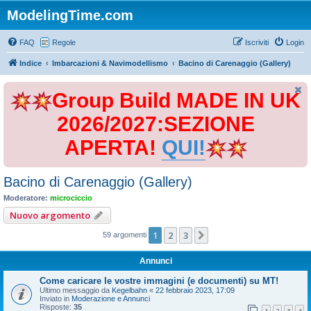
ModelingTime.com
FAQ
Regole
Iscriviti
Login
Indice
Imbarcazioni & Navimodellismo
Bacino di Carenaggio (Gallery)
Group Build MADE IN UK
2026/2027:SEZIONE
APERTA!
QUI!
Bacino di Carenaggio (Gallery)
Moderatore:
microciccio
Nuovo argomento
1
2
3
Prossimo
59 argomenti
Annunci
Come caricare le vostre immagini (e documenti) su MT!
Ultimo messaggio da
Kegelbahn
«
22 febbraio 2023, 17:09
Inviato in
Moderazione e Annunci
Risposte:
35
1
2
3
4