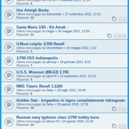
Ultimo messaggio da
Poli 19
«
1 febbraio 2023, 15:14
Risposte:
4
Uss Arleigh Burke
Ultimo messaggio da
Edoardo81
«
27 settembre 2022, 13:31
Risposte:
12
1
2
Santa Maria 1/65 - Kit Amati -
Ultimo messaggio da
Digge
«
26 maggio 2022, 12:55
Risposte:
21
1
2
3
U-Boot colpito 1/350 Revell
Ultimo messaggio da
VorreiVolare
«
15 maggio 2022, 1:52
Risposte:
3
1/700 USS Indianapolis
Ultimo messaggio da
pitchup
«
18 gennaio 2022, 8:02
Risposte:
7
U.S.S. Missouri (BB-63) 1:700
Ultimo messaggio da
sjmo74
«
16 settembre 2021, 14:10
Risposte:
4
RMS Titanic Revell 1:1200
Ultimo messaggio da
Seby
«
28 luglio 2021, 10:48
Risposte:
9
Golden Star - brigantino in legno completamente ridisegnato
Ultimo messaggio da
Seby
«
28 agosto 2020, 12:19
Risposte:
18
1
2
Russian navy typhoon class 1/700 hobby boss
Ultimo messaggio da
Maver76
«
24 agosto 2020, 21:29
Risposte:
14
1
2