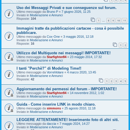
Uso dei Messaggi Privati e sue conseguenze sul forum.
Ultimo messaggio da
Bruno P
«
7 giugno 2026, 11:25
Inviato in
Moderazione e Annunci
Risposte:
104
1
8
9
10
11
…
Immagini tratte da pubblicazioni cartacee - cosa è possibile
pubblicare.
Ultimo messaggio da
Cox-One
«
3 maggio 2016, 12:18
Inviato in
Moderazione e Annunci
Risposte:
16
1
2
Utilizzo del Multiquote nei messaggi! IMPORTANTE!
Ultimo messaggio da
Starfighter84
«
23 maggio 2014, 17:32
Inviato in
Moderazione e Annunci
I tanti "Perchè?" di Modeling Time!!
Ultimo messaggio da
VorreiVolare
«
4 marzo 2020, 13:45
Inviato in
Moderazione e Annunci
Risposte:
42
1
2
3
4
5
Aggiornamento dei permessi del forum - IMPORTANTE!
Ultimo messaggio da
Starfighter84
«
14 novembre 2012, 1:02
Inviato in
Moderazione e Annunci
Guida - Come inserire LINK in modo chiaro.
Ultimo messaggio da
simmons
«
25 agosto 2010, 11:18
Inviato in
Moderazione e Annunci
LEGGERE ATTENTAMENTE! Inserimento foto di altri siti.
Ultimo messaggio da
daccia
«
7 maggio 2024, 14:27
Inviato in
Moderazione e Annunci