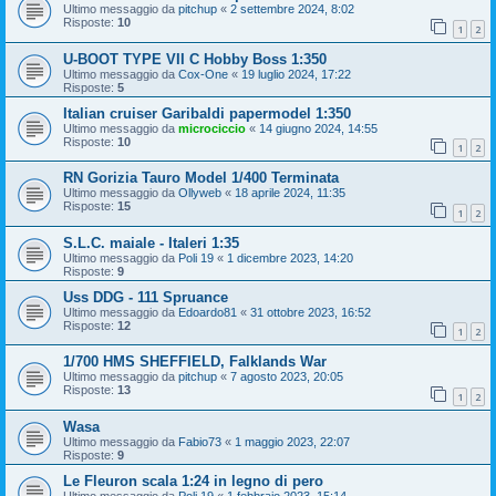
Ultimo messaggio da
pitchup
«
2 settembre 2024, 8:02
Risposte:
10
1
2
U-BOOT TYPE VII C Hobby Boss 1:350
Ultimo messaggio da
Cox-One
«
19 luglio 2024, 17:22
Risposte:
5
Italian cruiser Garibaldi papermodel 1:350
Ultimo messaggio da
microciccio
«
14 giugno 2024, 14:55
Risposte:
10
1
2
RN Gorizia Tauro Model 1/400 Terminata
Ultimo messaggio da
Ollyweb
«
18 aprile 2024, 11:35
Risposte:
15
1
2
S.L.C. maiale - Italeri 1:35
Ultimo messaggio da
Poli 19
«
1 dicembre 2023, 14:20
Risposte:
9
Uss DDG - 111 Spruance
Ultimo messaggio da
Edoardo81
«
31 ottobre 2023, 16:52
Risposte:
12
1
2
1/700 HMS SHEFFIELD, Falklands War
Ultimo messaggio da
pitchup
«
7 agosto 2023, 20:05
Risposte:
13
1
2
Wasa
Ultimo messaggio da
Fabio73
«
1 maggio 2023, 22:07
Risposte:
9
Le Fleuron scala 1:24 in legno di pero