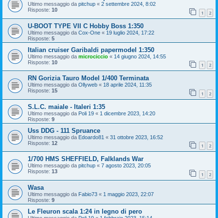
Ultimo messaggio da
pitchup
«
2 settembre 2024, 8:02
Risposte:
10
1
2
U-BOOT TYPE VII C Hobby Boss 1:350
Ultimo messaggio da
Cox-One
«
19 luglio 2024, 17:22
Risposte:
5
Italian cruiser Garibaldi papermodel 1:350
Ultimo messaggio da
microciccio
«
14 giugno 2024, 14:55
Risposte:
10
1
2
RN Gorizia Tauro Model 1/400 Terminata
Ultimo messaggio da
Ollyweb
«
18 aprile 2024, 11:35
Risposte:
15
1
2
S.L.C. maiale - Italeri 1:35
Ultimo messaggio da
Poli 19
«
1 dicembre 2023, 14:20
Risposte:
9
Uss DDG - 111 Spruance
Ultimo messaggio da
Edoardo81
«
31 ottobre 2023, 16:52
Risposte:
12
1
2
1/700 HMS SHEFFIELD, Falklands War
Ultimo messaggio da
pitchup
«
7 agosto 2023, 20:05
Risposte:
13
1
2
Wasa
Ultimo messaggio da
Fabio73
«
1 maggio 2023, 22:07
Risposte:
9
Le Fleuron scala 1:24 in legno di pero