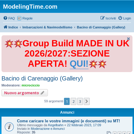
ModelingTime.com
FAQ
Regole
Iscriviti
Login
Indice
Imbarcazioni & Navimodellismo
Bacino di Carenaggio (Gallery)
Group Build MADE IN UK
2026/2027:SEZIONE
APERTA!
QUI!
Bacino di Carenaggio (Gallery)
Moderatore:
microciccio
Nuovo argomento
1
2
3
Prossimo
59 argomenti
Annunci
Come caricare le vostre immagini (e documenti) su MT!
Ultimo messaggio da
Kegelbahn
«
22 febbraio 2023, 17:09
Inviato in
Moderazione e Annunci
Risposte:
35
1
2
3
4