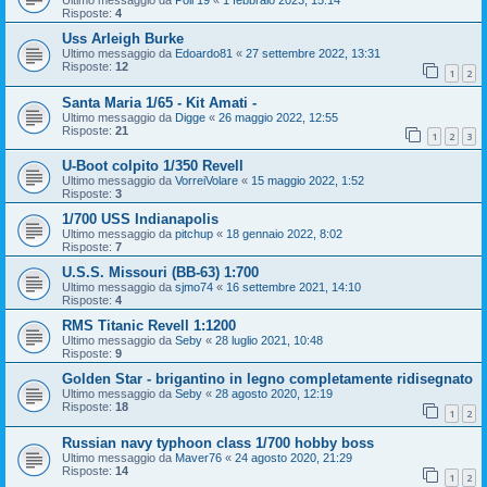
Ultimo messaggio da
Poli 19
«
1 febbraio 2023, 15:14
Risposte:
4
Uss Arleigh Burke
Ultimo messaggio da
Edoardo81
«
27 settembre 2022, 13:31
Risposte:
12
1
2
Santa Maria 1/65 - Kit Amati -
Ultimo messaggio da
Digge
«
26 maggio 2022, 12:55
Risposte:
21
1
2
3
U-Boot colpito 1/350 Revell
Ultimo messaggio da
VorreiVolare
«
15 maggio 2022, 1:52
Risposte:
3
1/700 USS Indianapolis
Ultimo messaggio da
pitchup
«
18 gennaio 2022, 8:02
Risposte:
7
U.S.S. Missouri (BB-63) 1:700
Ultimo messaggio da
sjmo74
«
16 settembre 2021, 14:10
Risposte:
4
RMS Titanic Revell 1:1200
Ultimo messaggio da
Seby
«
28 luglio 2021, 10:48
Risposte:
9
Golden Star - brigantino in legno completamente ridisegnato
Ultimo messaggio da
Seby
«
28 agosto 2020, 12:19
Risposte:
18
1
2
Russian navy typhoon class 1/700 hobby boss
Ultimo messaggio da
Maver76
«
24 agosto 2020, 21:29
Risposte:
14
1
2