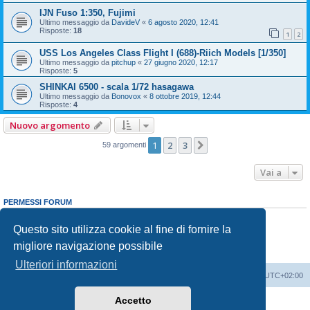
IJN Fuso 1:350, Fujimi
Ultimo messaggio da
DavideV
«
6 agosto 2020, 12:41
Risposte:
18
1
2
USS Los Angeles Class Flight I (688)-Riich Models [1/350]
Ultimo messaggio da
pitchup
«
27 giugno 2020, 12:17
Risposte:
5
SHINKAI 6500 - scala 1/72 hasagawa
Ultimo messaggio da
Bonovox
«
8 ottobre 2019, 12:44
Risposte:
4
Nuovo argomento
1
2
3
Prossimo
59 argomenti
Vai a
PERMESSI FORUM
Non puoi
aprire nuovi argomenti
Non puoi
rispondere negli argomenti
Questo sito utilizza cookie al fine di fornire la
Non puoi
modificare i tuoi messaggi
migliore navigazione possibile
Non puoi
cancellare i tuoi messaggi
Non puoi
inviare allegati
Ulteriori informazioni
Indice
Contattaci
Cancella cookie
Tutti gli orari sono
UTC+02:00
Accetto
Creato da
phpBB
® Forum Software © phpBB Limited