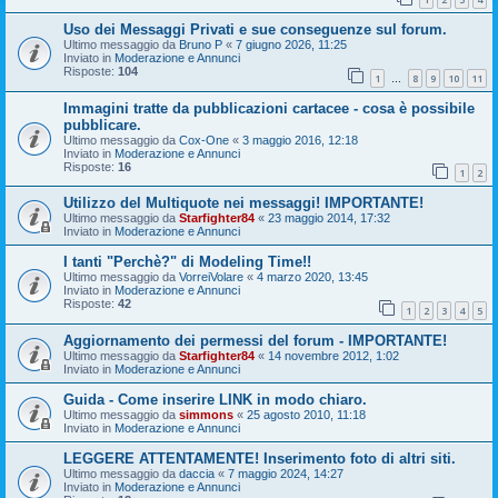
Uso dei Messaggi Privati e sue conseguenze sul forum.
Ultimo messaggio da
Bruno P
«
7 giugno 2026, 11:25
Inviato in
Moderazione e Annunci
Risposte:
104
1
8
9
10
11
…
Immagini tratte da pubblicazioni cartacee - cosa è possibile
pubblicare.
Ultimo messaggio da
Cox-One
«
3 maggio 2016, 12:18
Inviato in
Moderazione e Annunci
Risposte:
16
1
2
Utilizzo del Multiquote nei messaggi! IMPORTANTE!
Ultimo messaggio da
Starfighter84
«
23 maggio 2014, 17:32
Inviato in
Moderazione e Annunci
I tanti "Perchè?" di Modeling Time!!
Ultimo messaggio da
VorreiVolare
«
4 marzo 2020, 13:45
Inviato in
Moderazione e Annunci
Risposte:
42
1
2
3
4
5
Aggiornamento dei permessi del forum - IMPORTANTE!
Ultimo messaggio da
Starfighter84
«
14 novembre 2012, 1:02
Inviato in
Moderazione e Annunci
Guida - Come inserire LINK in modo chiaro.
Ultimo messaggio da
simmons
«
25 agosto 2010, 11:18
Inviato in
Moderazione e Annunci
LEGGERE ATTENTAMENTE! Inserimento foto di altri siti.
Ultimo messaggio da
daccia
«
7 maggio 2024, 14:27
Inviato in
Moderazione e Annunci