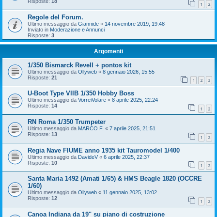
Risposte:
18
1
2
Regole del Forum.
Ultimo messaggio da
Giannide
«
14 novembre 2019, 19:48
Inviato in
Moderazione e Annunci
Risposte:
3
Argomenti
1/350 Bismarck Revell + pontos kit
Ultimo messaggio da
Ollyweb
«
8 gennaio 2026, 15:55
Risposte:
21
1
2
3
U-Boot Type VIIB 1/350 Hobby Boss
Ultimo messaggio da
VorreiVolare
«
8 aprile 2025, 22:24
Risposte:
14
1
2
RN Roma 1/350 Trumpeter
Ultimo messaggio da
MARCO F.
«
7 aprile 2025, 21:51
Risposte:
13
1
2
Regia Nave FIUME anno 1935 kit Tauromodel 1/400
Ultimo messaggio da
DavideV
«
6 aprile 2025, 22:37
Risposte:
10
1
2
Santa Maria 1492 (Amati 1/65) & HMS Beagle 1820 (OCCRE
1/60)
Ultimo messaggio da
Ollyweb
«
11 gennaio 2025, 13:02
Risposte:
12
1
2
Canoa Indiana da 19" su piano di costruzione