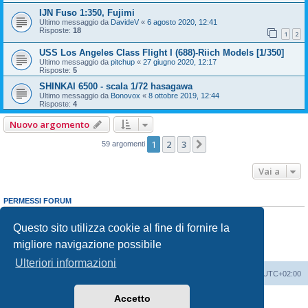
IJN Fuso 1:350, Fujimi
Ultimo messaggio da
DavideV
«
6 agosto 2020, 12:41
Risposte:
18
1
2
USS Los Angeles Class Flight I (688)-Riich Models [1/350]
Ultimo messaggio da
pitchup
«
27 giugno 2020, 12:17
Risposte:
5
SHINKAI 6500 - scala 1/72 hasagawa
Ultimo messaggio da
Bonovox
«
8 ottobre 2019, 12:44
Risposte:
4
Nuovo argomento
1
2
3
Prossimo
59 argomenti
Vai a
PERMESSI FORUM
Non puoi
aprire nuovi argomenti
Non puoi
rispondere negli argomenti
Questo sito utilizza cookie al fine di fornire la
Non puoi
modificare i tuoi messaggi
migliore navigazione possibile
Non puoi
cancellare i tuoi messaggi
Non puoi
inviare allegati
Ulteriori informazioni
Indice
Contattaci
Cancella cookie
Tutti gli orari sono
UTC+02:00
Accetto
Creato da
phpBB
® Forum Software © phpBB Limited