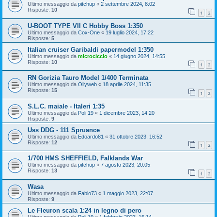
Ultimo messaggio da
pitchup
«
2 settembre 2024, 8:02
Risposte:
10
1
2
U-BOOT TYPE VII C Hobby Boss 1:350
Ultimo messaggio da
Cox-One
«
19 luglio 2024, 17:22
Risposte:
5
Italian cruiser Garibaldi papermodel 1:350
Ultimo messaggio da
microciccio
«
14 giugno 2024, 14:55
Risposte:
10
1
2
RN Gorizia Tauro Model 1/400 Terminata
Ultimo messaggio da
Ollyweb
«
18 aprile 2024, 11:35
Risposte:
15
1
2
S.L.C. maiale - Italeri 1:35
Ultimo messaggio da
Poli 19
«
1 dicembre 2023, 14:20
Risposte:
9
Uss DDG - 111 Spruance
Ultimo messaggio da
Edoardo81
«
31 ottobre 2023, 16:52
Risposte:
12
1
2
1/700 HMS SHEFFIELD, Falklands War
Ultimo messaggio da
pitchup
«
7 agosto 2023, 20:05
Risposte:
13
1
2
Wasa
Ultimo messaggio da
Fabio73
«
1 maggio 2023, 22:07
Risposte:
9
Le Fleuron scala 1:24 in legno di pero