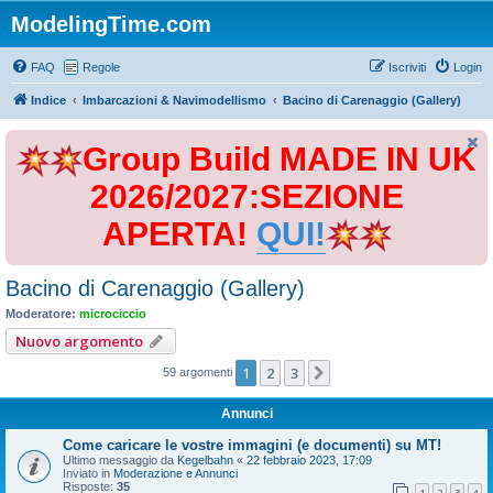
ModelingTime.com
FAQ
Regole
Iscriviti
Login
Indice
Imbarcazioni & Navimodellismo
Bacino di Carenaggio (Gallery)
Group Build MADE IN UK
2026/2027:SEZIONE
APERTA!
QUI!
Bacino di Carenaggio (Gallery)
Moderatore:
microciccio
Nuovo argomento
1
2
3
Prossimo
59 argomenti
Annunci
Come caricare le vostre immagini (e documenti) su MT!
Ultimo messaggio da
Kegelbahn
«
22 febbraio 2023, 17:09
Inviato in
Moderazione e Annunci
Risposte:
35
1
2
3
4