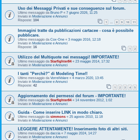
Uso dei Messaggi Privati e sue conseguenze sul forum.
Ultimo messaggio da
Bruno P
«
7 giugno 2026, 11:25
Inviato in
Moderazione e Annunci
Risposte:
104
1
8
9
10
11
…
Immagini tratte da pubblicazioni cartacee - cosa è possibile
pubblicare.
Ultimo messaggio da
Cox-One
«
3 maggio 2016, 12:18
Inviato in
Moderazione e Annunci
Risposte:
16
1
2
Utilizzo del Multiquote nei messaggi! IMPORTANTE!
Ultimo messaggio da
Starfighter84
«
23 maggio 2014, 17:32
Inviato in
Moderazione e Annunci
I tanti "Perchè?" di Modeling Time!!
Ultimo messaggio da
VorreiVolare
«
4 marzo 2020, 13:45
Inviato in
Moderazione e Annunci
Risposte:
42
1
2
3
4
5
Aggiornamento dei permessi del forum - IMPORTANTE!
Ultimo messaggio da
Starfighter84
«
14 novembre 2012, 1:02
Inviato in
Moderazione e Annunci
Guida - Come inserire LINK in modo chiaro.
Ultimo messaggio da
simmons
«
25 agosto 2010, 11:18
Inviato in
Moderazione e Annunci
LEGGERE ATTENTAMENTE! Inserimento foto di altri siti.
Ultimo messaggio da
daccia
«
7 maggio 2024, 14:27
Inviato in
Moderazione e Annunci