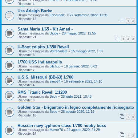
Ultimo messaggio da
Poli 19
«
1 febbraio 2023, 15:14
Risposte:
4
Uss Arleigh Burke
Ultimo messaggio da
Edoardo81
«
27 settembre 2022, 13:31
Risposte:
12
1
2
Santa Maria 1/65 - Kit Amati -
Ultimo messaggio da
Digge
«
26 maggio 2022, 12:55
Risposte:
21
1
2
3
U-Boot colpito 1/350 Revell
Ultimo messaggio da
VorreiVolare
«
15 maggio 2022, 1:52
Risposte:
3
1/700 USS Indianapolis
Ultimo messaggio da
pitchup
«
18 gennaio 2022, 8:02
Risposte:
7
U.S.S. Missouri (BB-63) 1:700
Ultimo messaggio da
sjmo74
«
16 settembre 2021, 14:10
Risposte:
4
RMS Titanic Revell 1:1200
Ultimo messaggio da
Seby
«
28 luglio 2021, 10:48
Risposte:
9
Golden Star - brigantino in legno completamente ridisegnato
Ultimo messaggio da
Seby
«
28 agosto 2020, 12:19
Risposte:
18
1
2
Russian navy typhoon class 1/700 hobby boss
Ultimo messaggio da
Maver76
«
24 agosto 2020, 21:29
Risposte:
14
1
2