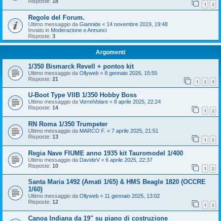
Risposte:
18
1
2
Regole del Forum.
Ultimo messaggio da
Giannide
«
14 novembre 2019, 19:48
Inviato in
Moderazione e Annunci
Risposte:
3
Argomenti
1/350 Bismarck Revell + pontos kit
Ultimo messaggio da
Ollyweb
«
8 gennaio 2026, 15:55
Risposte:
21
1
2
3
U-Boot Type VIIB 1/350 Hobby Boss
Ultimo messaggio da
VorreiVolare
«
8 aprile 2025, 22:24
Risposte:
14
1
2
RN Roma 1/350 Trumpeter
Ultimo messaggio da
MARCO F.
«
7 aprile 2025, 21:51
Risposte:
13
1
2
Regia Nave FIUME anno 1935 kit Tauromodel 1/400
Ultimo messaggio da
DavideV
«
6 aprile 2025, 22:37
Risposte:
10
1
2
Santa Maria 1492 (Amati 1/65) & HMS Beagle 1820 (OCCRE
1/60)
Ultimo messaggio da
Ollyweb
«
11 gennaio 2025, 13:02
Risposte:
12
1
2
Canoa Indiana da 19" su piano di costruzione