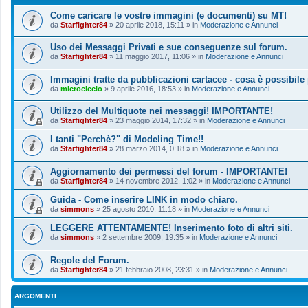
Come caricare le vostre immagini (e documenti) su MT!
da
Starfighter84
»
20 aprile 2018, 15:11
» in
Moderazione e Annunci
Uso dei Messaggi Privati e sue conseguenze sul forum.
da
Starfighter84
»
11 maggio 2017, 11:06
» in
Moderazione e Annunci
Immagini tratte da pubblicazioni cartacee - cosa è possibile
da
microciccio
»
9 aprile 2016, 18:53
» in
Moderazione e Annunci
Utilizzo del Multiquote nei messaggi! IMPORTANTE!
da
Starfighter84
»
23 maggio 2014, 17:32
» in
Moderazione e Annunci
I tanti "Perchè?" di Modeling Time!!
da
Starfighter84
»
28 marzo 2014, 0:18
» in
Moderazione e Annunci
Aggiornamento dei permessi del forum - IMPORTANTE!
da
Starfighter84
»
14 novembre 2012, 1:02
» in
Moderazione e Annunci
Guida - Come inserire LINK in modo chiaro.
da
simmons
»
25 agosto 2010, 11:18
» in
Moderazione e Annunci
LEGGERE ATTENTAMENTE! Inserimento foto di altri siti.
da
simmons
»
2 settembre 2009, 19:35
» in
Moderazione e Annunci
Regole del Forum.
da
Starfighter84
»
21 febbraio 2008, 23:31
» in
Moderazione e Annunci
ARGOMENTI