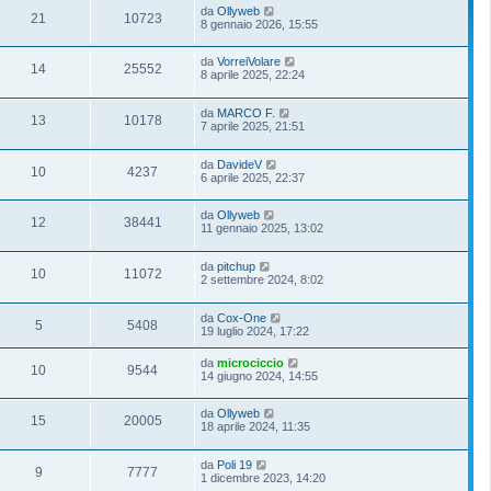
da
Ollyweb
21
10723
8 gennaio 2026, 15:55
da
VorreiVolare
14
25552
8 aprile 2025, 22:24
da
MARCO F.
13
10178
7 aprile 2025, 21:51
da
DavideV
10
4237
6 aprile 2025, 22:37
da
Ollyweb
12
38441
11 gennaio 2025, 13:02
da
pitchup
10
11072
2 settembre 2024, 8:02
da
Cox-One
5
5408
19 luglio 2024, 17:22
da
microciccio
10
9544
14 giugno 2024, 14:55
da
Ollyweb
15
20005
18 aprile 2024, 11:35
da
Poli 19
9
7777
1 dicembre 2023, 14:20