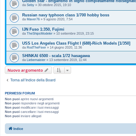
Golden Star - brigantino in legno completamente ridisegnat
da
Seby
»
30 ottobre 2015, 19:10
Russian navy typhoon class 1/700 hobby boss
da
Maver76
»
9 agosto 2020, 7:54
IJN Fuso 1:350, Fujimi
da
TheShipsModeler
»
10 settembre 2019, 23:15
USS Los Angeles Class Flight I (688)-Riich Models [1/350]
da
RodTheFixer
»
14 giugno 2020, 11:36
SHINKAI 6500 - scala 1/72 hasagawa
da
Liebemaister
»
13 settembre 2019, 11:44
Nuovo argomento
Torna all’Indice della Board
PERMESSI FORUM
Non puoi
aprire nuovi argomenti
Non puoi
rispondere negli argomenti
Non puoi
modificare i tuoi messaggi
Non puoi
cancellare i tuoi messaggi
Non puoi
inviare allegati
Indice