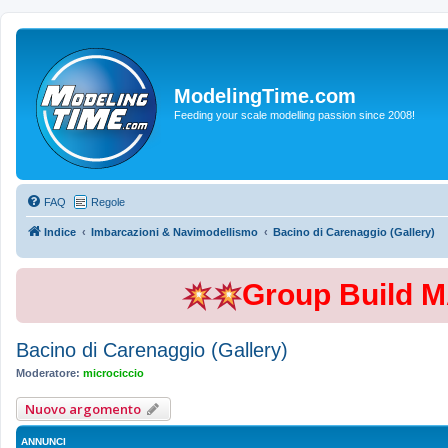
ModelingTime.com
Feeding your scale modelling passion since 2008!
FAQ
Regole
Indice
Imbarcazioni & Navimodellismo
Bacino di Carenaggio (Gallery)
Group Build 
Bacino di Carenaggio (Gallery)
Moderatore:
microciccio
Nuovo argomento
ANNUNCI