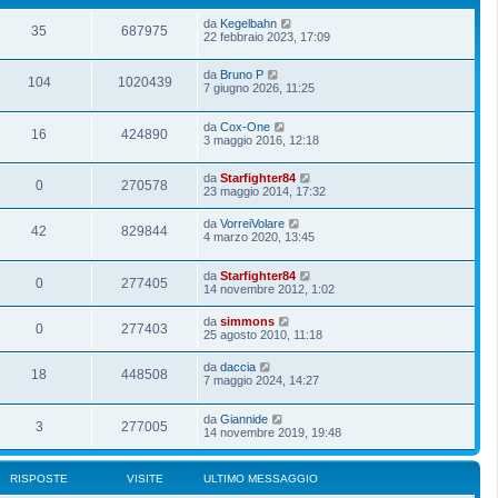
da
Kegelbahn
35
687975
22 febbraio 2023, 17:09
da
Bruno P
104
1020439
7 giugno 2026, 11:25
da
Cox-One
16
424890
3 maggio 2016, 12:18
da
Starfighter84
0
270578
23 maggio 2014, 17:32
da
VorreiVolare
42
829844
4 marzo 2020, 13:45
da
Starfighter84
0
277405
14 novembre 2012, 1:02
da
simmons
0
277403
25 agosto 2010, 11:18
da
daccia
18
448508
7 maggio 2024, 14:27
da
Giannide
3
277005
14 novembre 2019, 19:48
RISPOSTE
VISITE
ULTIMO MESSAGGIO