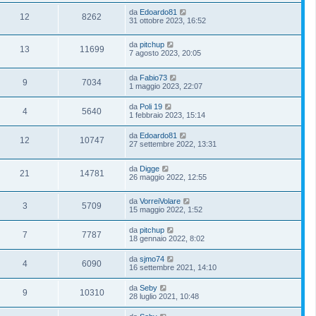
da
Edoardo81
12
8262
31 ottobre 2023, 16:52
da
pitchup
13
11699
7 agosto 2023, 20:05
da
Fabio73
9
7034
1 maggio 2023, 22:07
da
Poli 19
4
5640
1 febbraio 2023, 15:14
da
Edoardo81
12
10747
27 settembre 2022, 13:31
da
Digge
21
14781
26 maggio 2022, 12:55
da
VorreiVolare
3
5709
15 maggio 2022, 1:52
da
pitchup
7
7787
18 gennaio 2022, 8:02
da
sjmo74
4
6090
16 settembre 2021, 14:10
da
Seby
9
10310
28 luglio 2021, 10:48