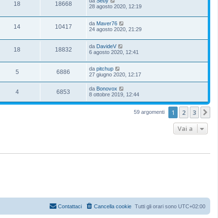
da
Seby
18
18668
28 agosto 2020, 12:19
da
Maver76
14
10417
24 agosto 2020, 21:29
da
DavideV
18
18832
6 agosto 2020, 12:41
da
pitchup
5
6886
27 giugno 2020, 12:17
da
Bonovox
4
6853
8 ottobre 2019, 12:44
1
2
3
P
59 argomenti
Vai a
Contattaci
Cancella cookie
Tutti gli orari sono
UTC+02:00