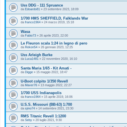
Uss DDG - 111 Spruance
da
Edoardo81
»
23 settembre 2023, 18:09
1/700 HMS SHEFFIELD, Falklands War
da
franco1964
»
24 marzo 2019, 15:18
Wasa
da
Fabio73
»
26 aprile 2023, 22:00
Le Fleuron scala 1:24 in legno di pero
da
Rekon54
»
26 gennaio 2023, 12:25
Uss Arleigh Burke
da
Luca1481
»
22 novembre 2020, 16:10
Santa Maria 1/65 - Kit Amati -
da
Digge
»
15 maggio 2022, 18:47
U-Boot colpito 1/350 Revell
da
Maver76
»
13 maggio 2022, 22:27
1/700 USS Indianapolis
da
franco1964
»
15 aprile 2019, 16:06
U.S.S. Missouri (BB-63) 1:700
da
sjmo74
»
14 settembre 2021, 23:30
RMS Titanic Revell 1:1200
da
Seby
»
20 luglio 2021, 9:30