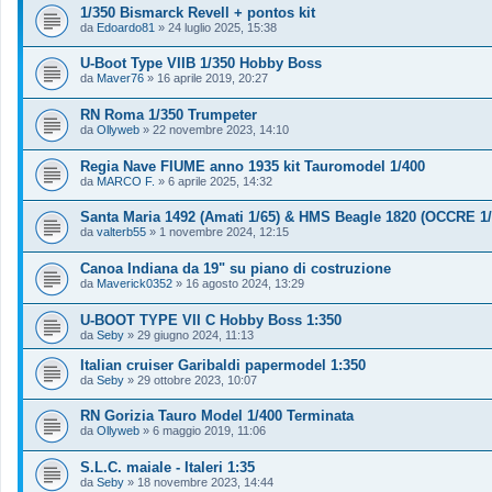
1/350 Bismarck Revell + pontos kit
da
Edoardo81
»
24 luglio 2025, 15:38
U-Boot Type VIIB 1/350 Hobby Boss
da
Maver76
»
16 aprile 2019, 20:27
RN Roma 1/350 Trumpeter
da
Ollyweb
»
22 novembre 2023, 14:10
Regia Nave FIUME anno 1935 kit Tauromodel 1/400
da
MARCO F.
»
6 aprile 2025, 14:32
Santa Maria 1492 (Amati 1/65) & HMS Beagle 1820 (OCCRE 1/
da
valterb55
»
1 novembre 2024, 12:15
Canoa Indiana da 19" su piano di costruzione
da
Maverick0352
»
16 agosto 2024, 13:29
U-BOOT TYPE VII C Hobby Boss 1:350
da
Seby
»
29 giugno 2024, 11:13
Italian cruiser Garibaldi papermodel 1:350
da
Seby
»
29 ottobre 2023, 10:07
RN Gorizia Tauro Model 1/400 Terminata
da
Ollyweb
»
6 maggio 2019, 11:06
S.L.C. maiale - Italeri 1:35
da
Seby
»
18 novembre 2023, 14:44