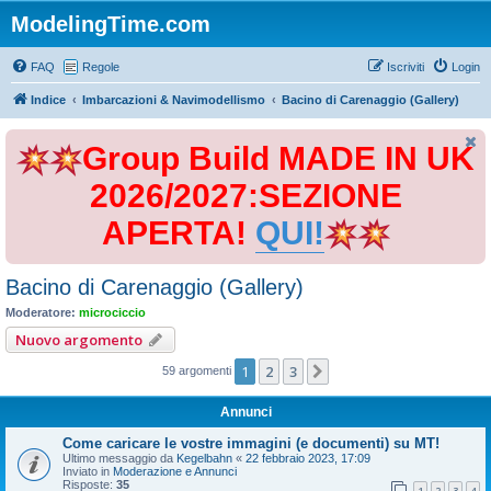
ModelingTime.com
FAQ
Regole
Iscriviti
Login
Indice
Imbarcazioni & Navimodellismo
Bacino di Carenaggio (Gallery)
Group Build MADE IN UK
2026/2027:SEZIONE
APERTA!
QUI!
Bacino di Carenaggio (Gallery)
Moderatore:
microciccio
Nuovo argomento
1
2
3
Prossimo
59 argomenti
Annunci
Come caricare le vostre immagini (e documenti) su MT!
Ultimo messaggio da
Kegelbahn
«
22 febbraio 2023, 17:09
Inviato in
Moderazione e Annunci
Risposte:
35
1
2
3
4